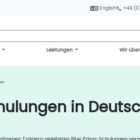
English
+49 (0
g
Leistungen
Wir übe
gen
hulungen in Deuts
rfahrenen Trainern geleiteten Blue Prism-Schulungen ver