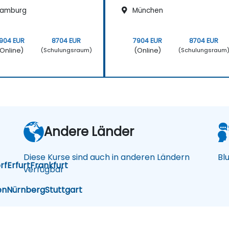
amburg
München
904 EUR
8704 EUR
7904 EUR
8704 EUR
Online)
(Online)
(Schulungsraum)
(Schulungsraum
Andere Länder
Diese Kurse sind auch in anderen Ländern
Bl
rf
Erfurt
Frankfurt
verfügbar
en
Nürnberg
Stuttgart