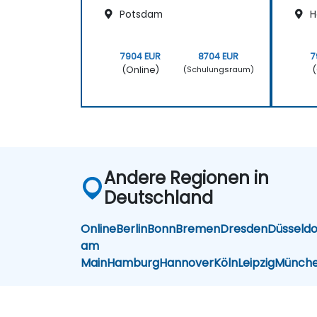
Potsdam
H
7904 EUR
8704 EUR
7
(Online)
(
(Schulungsraum)
Andere Regionen in
Deutschland
Online
Berlin
Bonn
Bremen
Dresden
Düsseldo
am
Main
Hamburg
Hannover
Köln
Leipzig
Münch