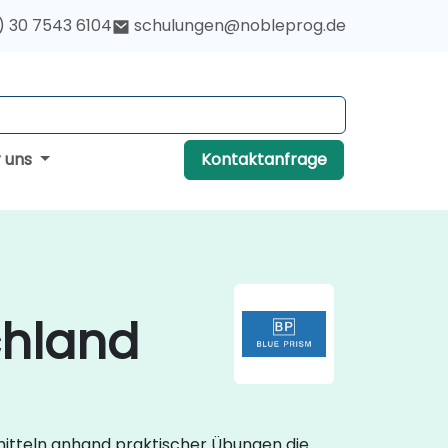
) 30 7543 6104
schulungen@nobleprog.de
r uns
Kontaktanfrage
chland
mitteln anhand praktischer Übungen die