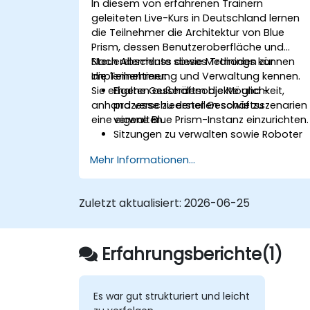
In diesem von erfahrenen Trainern
geleiteten Live-Kurs in Deutschland lernen
die Teilnehmer die Architektur von Blue
Prism, dessen Benutzeroberfläche und
Steuerelemente sowie Methoden zur
Nach Abschluss dieses Trainings können
Implementierung und Verwaltung kennen.
die Teilnehmer:
Sie erhalten außerdem die Möglichkeit,
Eigene Geschäftsobjekte und -
anhand verschiedener Geschäftsszenarien
prozesse zu erstellen sowie zu
eine eigene Blue Prism-Instanz einzurichten.
verwalten.
Sitzungen zu verwalten sowie Roboter
und Prozesse zu steuern.
Mehr Informationen...
Blue Prism entsprechend den
geschäftlichen Bedürfnissen
einzusetzen und zu verwalten.
Zuletzt aktualisiert:
2026-06-25
Erfahrungsberichte(1)
Es war gut strukturiert und leicht