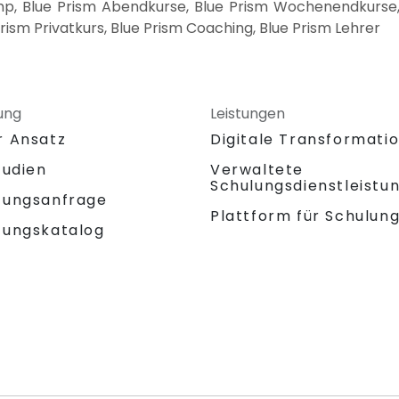
p, Blue Prism Abendkurse, Blue Prism Wochenendkurse, B
rism Privatkurs, Blue Prism Coaching, Blue Prism Lehrer
ung
Leistungen
r Ansatz
Digitale Transformati
tudien
Verwaltete
Schulungsdienstleistu
tungsanfrage
Plattform für Schulun
tungskatalog