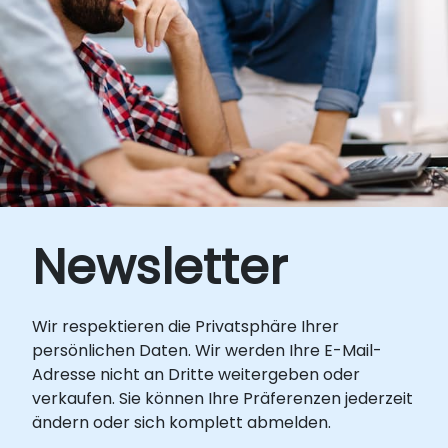
Anwendung. Hinweise Für die
Themen des Kurses hinzufügen, entfernen
Demonstrationen können verschiedene
oder anpassen möchten, kontaktieren Sie
Docker-Images verwendet werden (z. B.
uns bitte.
Nginx, MongoDB, Tomcat usw.). Wünschen
Sie bestimmte Images oder weitere
individuelle Anpassungen für dieses Training?
Kontaktieren Sie uns bitte.
Newsletter
Wir respektieren die Privatsphäre Ihrer
persönlichen Daten. Wir werden Ihre E-Mail-
Adresse nicht an Dritte weitergeben oder
verkaufen. Sie können Ihre Präferenzen jederzeit
ändern oder sich komplett abmelden.