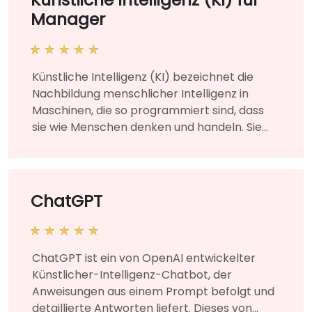
Manager
Künstliche Intelligenz (KI) bezeichnet die
Nachbildung menschlicher Intelligenz in
Maschinen, die so programmiert sind, dass
sie wie Menschen denken und handeln. Sie
umfasst zahlreiche Technologien – etwa
maschinelles Lernen und tiefes Lernen – und
wird in unterschiedlichsten Geschäfts- sowie
Unternehmenskontexten eingesetzt, um
ChatGPT
organisatorische Herausforderungen zu
bewältigen. Dieses von einem Trainer
geleitete Live-Training (online oder vor Ort)
ChatGPT ist ein von OpenAI entwickelter
richtet sich an Manager und
Künstlicher-Intelligenz-Chatbot, der
Geschäftsführer, die die Grundlagen der
Anweisungen aus einem Prompt befolgt und
Künstlichen Intelligenz erlernen sowie KI-
detaillierte Antworten liefert. Dieses von
Projekte in ihrem Unternehmen erfolgreich