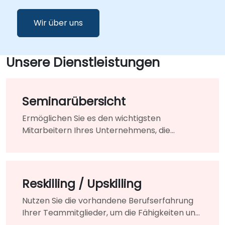
Wir über uns
Unsere Dienstleistungen
Seminarübersicht
Ermöglichen Sie es den wichtigsten
Mitarbeitern Ihres Unternehmens, die
Technologien und Strategien zu erlernen, die
für die Modernisierung Ihrer bestehenden
Produkte und Dienstleistungen erforderlich
sind.
Reskilling / Upskilling
Nutzen Sie die vorhandene Berufserfahrung
Ihrer Teammitglieder, um die Fähigkeiten und
Kenntnisse zu erwerben, die für die