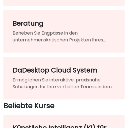
Veränderungen in Ihrem Unternehmen
erforderlich sind.
Beratung
Beheben Sie Engpässe in den
unternehmenskritischen Projekten Ihres
Unternehmens, indem Sie die Unterstützung
eines hochqualifizierten Experten in Anspruch
nehmen.
DaDesktop Cloud System
Ermöglichen Sie interaktive, praxisnahe
Schulungen für Ihre verteilten Teams, indem
Sie herkömmliche Klassenzimmer nahtlos in
eine einheitliche virtuelle Lernumgebung
Beliebte Kurse
einbinden.
Künstliche Intelligenz (KI) für