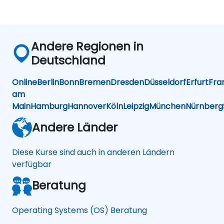
Andere Regionen in
Deutschland
Online
Berlin
Bonn
Bremen
Dresden
Düsseldorf
Erfurt
Fra
am
Main
Hamburg
Hannover
Köln
Leipzig
München
Nürnberg
Andere Länder
Diese Kurse sind auch in anderen Ländern
verfügbar
Beratung
Operating Systems (OS) Beratung