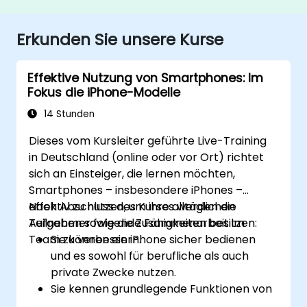
Erkunden Sie unsere Kurse
Effektive Nutzung von Smartphones: Im
Fokus die iPhone-Modelle
14 Stunden
Dieses vom Kursleiter geführte Live-Training
in Deutschland (online oder vor Ort) richtet
sich an Einsteiger, die lernen möchten,
Smartphones – insbesondere iPhones –
effektiv zu nutzen, um ihre alltäglichen
Nach Abschluss des Kurses werden die
Aufgaben sowie die Zusammenarbeit im
Teilnehmer folgende Fähigkeiten besitzen:
Team zu verbessern.
Sie können ein iPhone sicher bedienen
und es sowohl für berufliche als auch
private Zwecke nutzen.
Sie kennen grundlegende Funktionen von
Smartphones, die sowohl bei iPhones als