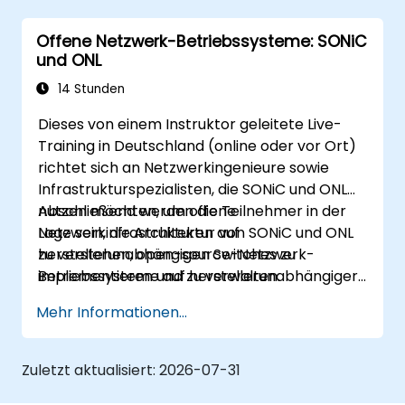
zu steuern.
Offene Netzwerk-Betriebssysteme: SONiC
Fehlerbehebungswerkzeuge zur Lösung
und ONL
häufig auftretender Probleme bei Apple-
Geräten einzusetzen.
14 Stunden
Dieses von einem Instruktor geleitete Live-
Training in Deutschland (online oder vor Ort)
richtet sich an Netzwerkingenieure sowie
Infrastrukturspezialisten, die SONiC und ONL
nutzen möchten, um offene
Abschließend werden die Teilnehmer in der
Netzwerkinfrastrukturen auf
Lage sein, die Architektur von SONiC und ONL
herstellerunabhängigen Switches zu
zu verstehen, open-source-Netzwerk-
implementieren und zu verwalten.
Betriebssysteme auf herstellerunabhängiger
Hardware einzusetzen sowie
Mehr Informationen...
Netzwerkeinstellungen zu konfigurieren und
Überwachungs- sowie
Automatisierungsmechanismen umzusetzen.
Zuletzt aktualisiert:
2026-07-31