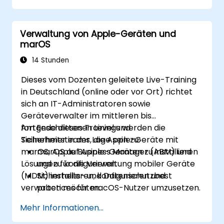
Verwaltung von Apple-Geräten und
marOS
14 Stunden
Dieses vom Dozenten geleitete Live-Training
in Deutschland (online oder vor Ort) richtet
sich an IT-Administratoren sowie
Geräteverwalter im mittleren bis
fortgeschrittenen Level und
Am Ende dieses Trainings werden die
Sicherheitsteams, die Apple-Geräte mit
Teilnehmer in der Lage sein zu:
marOS, Apple Business Manager (ABM) und
marOS auf Apple-Geräten zu installieren
Lösungen für die Verwaltung mobiler Geräte
und zu konfigurieren.
(MDM) installieren, konfigurieren und
Sicherheits- und Datenschutzbest
verwalten möchten.
practices für macOS-Nutzer umzusetzen.
Dateifreigabe, Backups sowie
Mehr Informationen...
Benutzerdaten effizient zu verwalten.
Apple-Geräte mithilfe von ABM und MDM