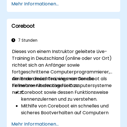
Mehr Informationen...
auch bei Android-Geräten gelten.
Sie können ihr iPhone so einrichten und
anpassen, dass es für ihre Bedürfnisse
Coreboot
bestmöglich geeignet ist.
Sie wissen, welche Apps für
Kommunikation, Organisation und
7 Stunden
Produktivität am nützlichsten sind.
Dieses von einem Instruktor geleitete Live-
Sie können Sicherheitseinstellungen sowie
Training in Deutschland (online oder vor Ort)
den Datenschutz auf ihrem Smartphone
richtet sich an Anfänger sowie
verwalten.
fortgeschrittene Computerprogrammierer,
die lernen möchten, wie man Coreboot als
Am Ende dieses Trainings werden die
Firmware-Alternative für Computersysteme
Teilnehmer in der Lage sein zu:
nutzt.
Coreboot sowie dessen Funktionsweise
kennenzulernen und zu verstehen.
Mithilfe von Coreboot ein schnelles und
sicheres Bootverhalten auf Computern
sowie eingebetteten Systemen zu
Mehr Informationen...
gewährleisten.