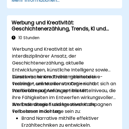
Mehr Informationen...
Dienstleistungen vorzuschlagen.
Maßnahmen zur internen Veränderung
sowie zur Förderung einer digital
Werbung und Kreativität:
geprägten Unternehmenskultur zu
Geschichtenerzählung, Trends, KI und
planen, um die Einführung von KI zu
Kunst
unterstützen.
10 Stunden
Mit Hilfe KI-gestützter Arbeitsabläufe
Werbung und Kreativität ist ein
engagierende Kommunikationsstrategien
interdisziplinärer Ansatz, der
für Schulen und potenzielle Studierende
Geschichtenerzählung, aktuelle
zu gestalten.
Entwicklungen, künstliche Intelligenz sowie
künstlerische Kreativität miteinander
Dieses von einem Trainer geleitete Live-
verbindet, um Markenstrategien und
Training – online oder vor Ort – richtet sich an
Werbekampagnen zu optimieren.
Fachkräfte auf Anfänger- bis Mittelniveau, die
ihre Fähigkeiten im Entwerfen wirkungsvoller
Werbestrategien und kreativer Kampagnen
Am Ende dieses Trainings werden die
verbessern möchten.
Teilnehmer in der Lage sein zu:
Brand Narrative mithilfe effektiver
Erzähltechniken zu entwickeln.