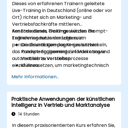
Dieses von erfahrenen Trainern geleitete
Kundenverhalten vorherzusagen und
Live-Training in Deutschland (online oder vor
gezielte Ansprachen zu formulieren.
Ort) richtet sich an Marketing- und
Vertriebsfachkräfte mittleren
Kenntnisstands, die KI-gestütztes Prompt-
Am Ende dieses Trainings werden die
Engineering nutzen möchten, um
Teilnehmenden in der Lage sein:
personalisierte Kampagnen zu entwickeln,
Die Grundlagen des KI-gestützten
das Kundenengagement zu fördern sowie
Prompt-Engineerings im Marketing und
automatisierte Vertriebsprozesse
Vertrieb zu verstehen.
einzuführen.
KI einzusetzen, um marketingtechnisch
hochwirksame Texte sowie
Mehr Informationen...
ansprechende Werbeinhalte zu
generieren.
Das Kundenengagement durch
Praktische Anwendungen der künstlichen
automatisch erstellte Antworten der KI zu
Intelligenz in Vertrieb und Marktanalyse
steigern.
Datengestützte Einblicke und Prognosen
14 Stunden
für den Vertrieb mithilfe von KI zu nutzen.
In diesem praxisorientierten Kurs erfahren Sie,
KI-Werkzeuge nahtlos in bestehende