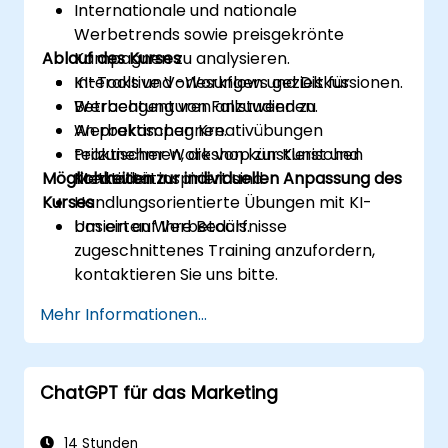
Internationale und nationale
Werbetrends sowie preisgekrönte
Ablauf des Kurses
Kampagnen zu analysieren.
KI-Tools und -Workflows gezielt für
Interaktive Vorlesungen und Diskussionen.
Werbeagenturen anzuwenden.
Betrachtung von Fallstudien zu
An praktischen Kreativübungen
Werbekampagnen.
teilzunehmen, die von künstlerischen
Praktischer Workshop zur Kunst und
Möglichkeiten zur individuellen Anpassung des
Methoden inspiriert sind.
Kreativität.
Kurses
Handlungsorientierte Übungen mit KI-
basierten Werbetools.
Um ein auf Ihre Bedürfnisse
zugeschnittenes Training anzufordern,
kontaktieren Sie uns bitte.
Mehr Informationen...
ChatGPT für das Marketing
14 Stunden