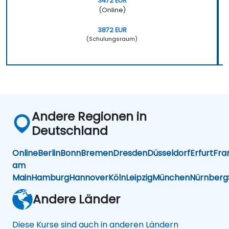
3472 EUR
(Online)
3872 EUR
(Schulungsraum)
Andere Regionen in
Deutschland
Online
Berlin
Bonn
Bremen
Dresden
Düsseldorf
Erfurt
Fra
am
Main
Hamburg
Hannover
Köln
Leipzig
München
Nürnberg
Andere Länder
Diese Kurse sind auch in anderen Ländern