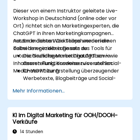
Dieser von einem Instruktor geleitete Live-
Workshop in Deutschland (online oder vor
Ort) richtet sich an Marketingexperten, die
ChatGPT in ihren Marketingkampagnen
nutzen möchten. Die Teilnehmer erlernen
Am Ende dieses Workshops werden die
dabei den gezielten Einsatz des Tools für
Teilnehmer in der Lage sein zu:
unterschiedliche Marketingaufgaben – wie
Die Grundlagen von ChatGPT sowie
Inhaltserstellung, Kundenservice und Social-
dessen Funktionsweise zu verstehen.
Media-Verwaltung.
ChatGPT zur Erstellung überzeugender
Werbetexte, Blogbeiträge und Social-
Media-Inhalte einzusetzen.
Mehr Informationen...
Einen mit ChatGPT gesteuerten Chatbot
zu entwickeln, der den Kundenservice
sowie die Interaktion mit Kunden
KI im Digital Marketing für OOH/DOOH-
verbessert.
Verkäufe
ChatGPT in ihre Marketingstrategie zu
integrieren, um Zeit zu sparen und die
14 Stunden
Effizienz zu steigern.