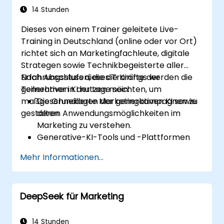
14 Stunden
Dieses von einem Trainer geleitete Live-
Training in Deutschland (online oder vor Ort)
richtet sich an Marketingfachleute, digitale
Strategen sowie Technikbegeisterte aller
Erfahrungsstufen, die die Kräfte der
Nach Abschluss dieses Trainings werden die
generativen KI nutzen möchten, um
Teilnehmer in der Lage sein:
maßgeschneiderte Marketingkampagnen zu
Die Grundlagen der generativen KI sowie
gestalten.
deren Anwendungsmöglichkeiten im
Marketing zu verstehen.
Generative-KI-Tools und -Plattformen
für die Erstellung von Kampagnen
Mehr Informationen...
einzusetzen.
Mithilfe von KI-Modellen personalisierte
Marketinginhalte zu erstellen.
DeepSeek für Marketing
KI-generierte Inhalte in umfassende
Marketingstrategien einzubinden.
AI-gesteuerte Marketingkampagnen
14 Stunden