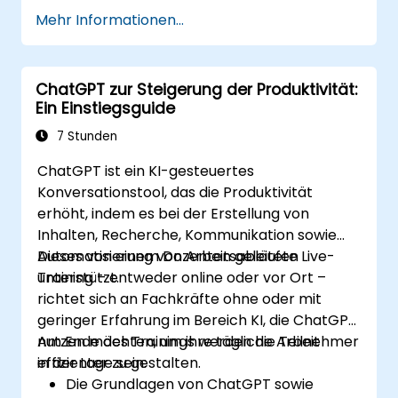
Marketingkampagnen schneller zu
Mehr Informationen...
entwickeln.
E-Mails, Berichte sowie
Kundenkommunikation effizient zu
ChatGPT zur Steigerung der Produktivität:
verfassen und zu übersetzen.
Ein Einstiegsguide
Finanzdaten zusammenzufassen sowie
automatisch Berichte und Präsentationen
7 Stunden
zu erstellen.
ChatGPT ist ein KI-gesteuertes
Konversationstool, das die Produktivität
erhöht, indem es bei der Erstellung von
Inhalten, Recherche, Kommunikation sowie
Automatisierung von Arbeitsabläufen
Dieses von einem Dozenten geleitete Live-
unterstützt.
Training – entweder online oder vor Ort –
richtet sich an Fachkräfte ohne oder mit
geringer Erfahrung im Bereich KI, die ChatGPT
nutzen möchten, um ihre tägliche Arbeit
Am Ende des Trainings werden die Teilnehmer
effizienter zu gestalten.
in der Lage sein:
Die Grundlagen von ChatGPT sowie