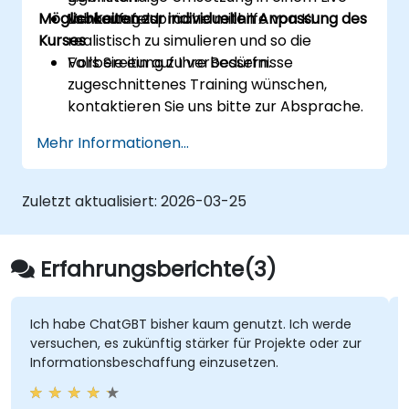
Möglichkeiten zur individuellen Anpassung des
Verkaufsgespräche mithilfe von KI
Laborumfeld.
Kurses
realistisch zu simulieren und so die
Vorbereitung zu verbessern.
Falls Sie ein auf Ihre Bedürfnisse
zugeschnittenes Training wünschen,
kontaktieren Sie uns bitte zur Absprache.
Mehr Informationen...
Zuletzt aktualisiert:
2026-03-25
Erfahrungsberichte(3)
Ich habe ChatGBT bisher kaum genutzt. Ich werde
versuchen, es zukünftig stärker für Projekte oder zur
Informationsbeschaffung einzusetzen.