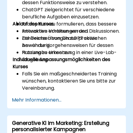
dessen Funktionsweise zu verstehen.
ChatGPT zielgerichtet für verschiedene
berufliche Aufgaben einzusetzen.
Ablauf des Kurses
Prompts so zu formulieren, dass bessere
Antworten erhalten werden.
Interaktive Vorlesungen und Diskussionen.
Die Grenzen von ChatGPT sowie
Zahlreiche Übungen zur praktischen
bewährte Vorgehensweisen für dessen
Anwendung.
Nutzung zu erkennen.
Praxisnahe Umsetzung in einer Live-Lab-
Individuelle Anpassungsmöglichkeiten des
Umgebung.
Kurses
Falls Sie ein maßgeschneidertes Training
wünschen, kontaktieren Sie uns bitte zur
Vereinbarung.
Mehr Informationen...
Generative KI im Marketing: Erstellung
personalisierter Kampagnen