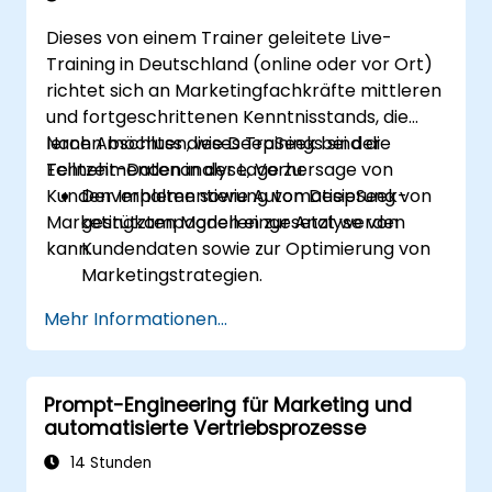
hinsichtlich ihrer Wirksamkeit zu
Dieses von einem Trainer geleitete Live-
analysieren und weiter zu optimieren.
Training in Deutschland (online oder vor Ort)
richtet sich an Marketingfachkräfte mittleren
und fortgeschrittenen Kenntnisstands, die
lernen möchten, wie DeepSeek bei der
Nach Abschluss dieses Trainings sind die
Echtzeit-Datenanalyse, Vorhersage von
Teilnehmenden in der Lage zu:
Kundenverhalten sowie Automatisierung von
Der Implementierung von DeepSeek-
Marketingkampagnen eingesetzt werden
gestützten Modellen zur Analyse von
kann.
Kundendaten sowie zur Optimierung von
Marketingstrategien.
Dem Einsatz von KI zur Segmentierung
Mehr Informationen...
des Publikums und für personalisierte
Marketingmaßnahmen.
Der Integration von DeepSeek mit Tools
Prompt-Engineering für Marketing und
zur Automatisierung von
automatisierte Vertriebsprozesse
Marketingprozessen zur effizienten
Kampagnensteuerung.
14 Stunden
Der Anwendung prädiktiver Analysen, um