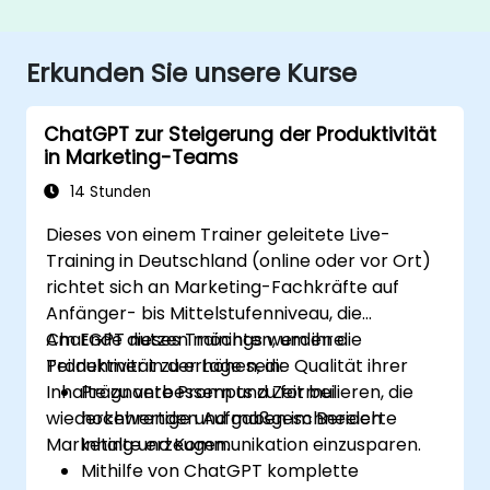
Erkunden Sie unsere Kurse
ChatGPT zur Steigerung der Produktivität
in Marketing-Teams
14 Stunden
Dieses von einem Trainer geleitete Live-
Training in Deutschland (online oder vor Ort)
richtet sich an Marketing-Fachkräfte auf
Anfänger- bis Mittelstufenniveau, die
ChatGPT nutzen möchten, um ihre
Am Ende dieses Trainings werden die
Produktivität zu erhöhen, die Qualität ihrer
Teilnehmer in der Lage sein:
Inhalte zu verbessern und Zeit bei
Prägnante Prompts zu formulieren, die
wiederkehrenden Aufgaben im Bereich
hochwertige und maßgeschneiderte
Marketing und Kommunikation einzusparen.
Inhalte erzeugen.
Mithilfe von ChatGPT komplette