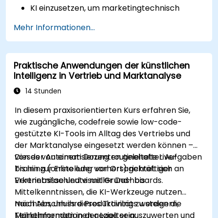
KI einzusetzen, um marketingtechnisch
hochwirksame Texte sowie ansprechende
Mehr Informationen...
Werbeinhalte zu generieren.
Das Kundenengagement durch automatisch
erstellte Antworten der KI zu steigern.
Praktische Anwendungen der künstlichen
Datengestützte Einblicke und Prognosen für
Intelligenz in Vertrieb und Marktanalyse
den Vertrieb mithilfe von KI zu nutzen.
KI-Werkzeuge nahtlos in bestehende
14 Stunden
Marketing- und
In diesem praxisorientierten Kurs erfahren Sie,
Vertriebsautomatisierungsprozesse zu
wie zugängliche, codefreie sowie low-code-
integrieren.
gestützte KI-Tools im Alltag des Vertriebs und
der Marktanalyse eingesetzt werden können –
von der Automatisierung routinehafter Aufgaben
Dieses von einem Dozenten geleitete Live-
bis hin zur Erstellung vorhersagekräftiger
Training (online oder vor Ort) richtet sich an
Erkenntnisse und visueller Dashboards.
Vertriebsfachleute mit Grund- bis
Mittelkenntnissen, die KI-Werkzeuge nutzen
möchten, um ihre Produktivität zu steigern,
Nach Abschluss dieses Trainings werden die
Marktinformationen gezielter auszuwerten und
Teilnehmenden in der Lage sein: