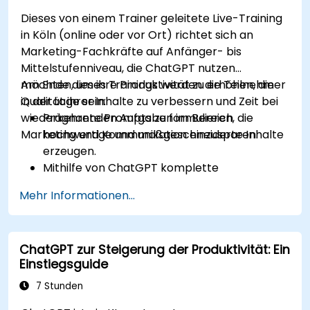
Dieses von einem Trainer geleitete Live-Training
in Köln (online oder vor Ort) richtet sich an
Marketing-Fachkräfte auf Anfänger- bis
Mittelstufenniveau, die ChatGPT nutzen
möchten, um ihre Produktivität zu erhöhen, die
Am Ende dieses Trainings werden die Teilnehmer
Qualität ihrer Inhalte zu verbessern und Zeit bei
in der Lage sein:
wiederkehrenden Aufgaben im Bereich
Prägnante Prompts zu formulieren, die
Marketing und Kommunikation einzusparen.
hochwertige und maßgeschneiderte Inhalte
erzeugen.
Mithilfe von ChatGPT komplette
Marketingkampagnen schneller zu
Mehr Informationen...
entwickeln.
E-Mails, Berichte sowie
Kundenkommunikation effizient zu verfassen
ChatGPT zur Steigerung der Produktivität: Ein
und zu übersetzen.
Einstiegsguide
Finanzdaten zusammenzufassen sowie
automatisch Berichte und Präsentationen zu
7 Stunden
erstellen.