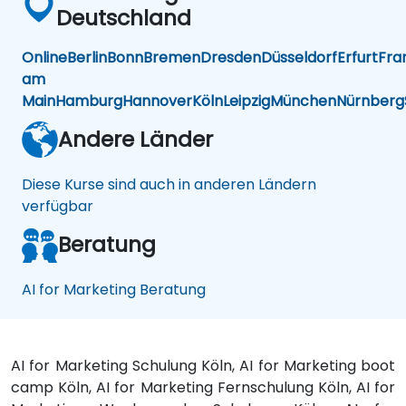
Deutschland
Online
Berlin
Bonn
Bremen
Dresden
Düsseldorf
Erfurt
Fra
am
Main
Hamburg
Hannover
Köln
Leipzig
München
Nürnberg
Andere Länder
Diese Kurse sind auch in anderen Ländern
verfügbar
Beratung
AI for Marketing Beratung
AI for Marketing Schulung Köln, AI for Marketing boot
camp Köln, AI for Marketing Fernschulung Köln, AI for