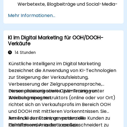
Werbetexte, Blogbeiträge und Social-Media-
Inhalte einzusetzen.
Mehr Informationen...
Einen mit ChatGPT gesteuerten Chatbot zu
entwickeln, der den Kundenservice sowie die
Interaktion mit Kunden verbessert.
KI im Digital Marketing für OOH/DOOH-
ChatGPT in ihre Marketingstrategie zu
Verkäufe
integrieren, um Zeit zu sparen und die
Effizienz zu steigern.
14 Stunden
Künstliche Intelligenz im Digital Marketing
bezeichnet die Anwendung von KI-Technologien
zur Steigerung der Verkaufsleistung,
Verbesserung der Zielgruppenansprache,
Personalisierung sowie Optimierung von
Dieses praxisorientierte Live-Training unter
Werbekampagnen.
Anleitung eines Instruktors (online oder vor Ort)
richtet sich an Verkaufsprofis im Bereich OOH
und DOOH mit mittleren Vorkenntnissen. Sie
lernen, KI zu nutzen, um potenzielle Kunden zu
Am Ende des Trainings werden die
identifizieren, Angebote maßgeschneidert zu
Teilnehmenden in der Lage sein: