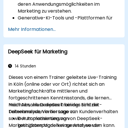
deren Anwendungsmöglichkeiten im
Marketing zu verstehen.
Generative-KI-Tools und -Plattformen für
die Erstellung von Kampagnen einzusetzen.
Mehr Informationen...
Mithilfe von KI-Modellen personalisierte
Marketinginhalte zu erstellen.
KI-generierte Inhalte in umfassende
DeepSeek für Marketing
Marketingstrategien einzubinden.
AI-gesteuerte Marketingkampagnen
hinsichtlich ihrer Wirksamkeit zu analysieren
14 Stunden
und weiter zu optimieren.
Dieses von einem Trainer geleitete Live-Training
in Köln (online oder vor Ort) richtet sich an
Marketingfachkräfte mittleren und
fortgeschrittenen Kenntnisstands, die lernen
möchten, wie DeepSeek bei der Echtzeit-
Nach Abschluss dieses Trainings sind die
Datenanalyse, Vorhersage von Kundenverhalten
Teilnehmenden in der Lage zu:
sowie Automatisierung von
Der Implementierung von DeepSeek-
Marketingkampagnen eingesetzt werden kann.
gestützten Modellen zur Analyse von