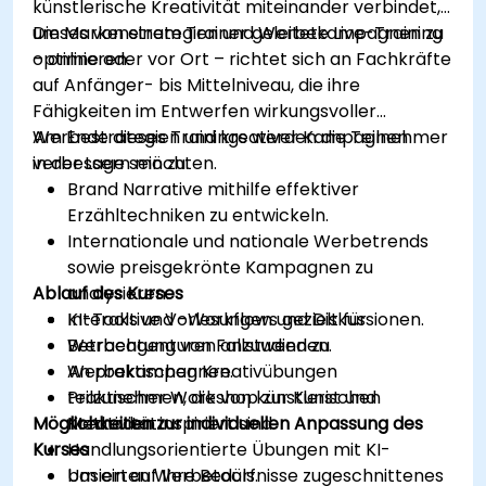
künstlerische Kreativität miteinander verbindet,
um Markenstrategien und Werbekampagnen zu
Dieses von einem Trainer geleitete Live-Training
optimieren.
– online oder vor Ort – richtet sich an Fachkräfte
auf Anfänger- bis Mittelniveau, die ihre
Fähigkeiten im Entwerfen wirkungsvoller
Werbestrategien und kreativer Kampagnen
Am Ende dieses Trainings werden die Teilnehmer
verbessern möchten.
in der Lage sein zu:
Brand Narrative mithilfe effektiver
Erzähltechniken zu entwickeln.
Internationale und nationale Werbetrends
sowie preisgekrönte Kampagnen zu
Ablauf des Kurses
analysieren.
KI-Tools und -Workflows gezielt für
Interaktive Vorlesungen und Diskussionen.
Werbeagenturen anzuwenden.
Betrachtung von Fallstudien zu
An praktischen Kreativübungen
Werbekampagnen.
teilzunehmen, die von künstlerischen
Praktischer Workshop zur Kunst und
Möglichkeiten zur individuellen Anpassung des
Methoden inspiriert sind.
Kreativität.
Kurses
Handlungsorientierte Übungen mit KI-
basierten Werbetools.
Um ein auf Ihre Bedürfnisse zugeschnittenes