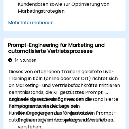
Kundendaten sowie zur Optimierung von
Marketingstrategien.
Dem Einsatz von KI zur Segmentierung des
Mehr Informationen...
Publikums und für personalisierte
Marketingmaßnahmen.
Der Integration von DeepSeek mit Tools zur
Prompt-Engineering für Marketing und
Automatisierung von Marketingprozessen
automatisierte Vertriebsprozesse
zur effizienten Kampagnensteuerung.
Der Anwendung prädiktiver Analysen, um
14 Stunden
Kundenverhalten vorherzusagen und
Dieses von erfahrenen Trainern geleitete Live-
gezielte Ansprachen zu formulieren.
Training in Köln (online oder vor Ort) richtet sich
an Marketing- und Vertriebsfachkräfte mittleren
Kenntnisstands, die KI-gestütztes Prompt-
Engineering nutzen möchten, um personalisierte
Am Ende dieses Trainings werden die
Kampagnen zu entwickeln, das
Teilnehmenden in der Lage sein:
Kundenengagement zu fördern sowie
Die Grundlagen des KI-gestützten Prompt-
automatisierte Vertriebsprozesse einzuführen.
Engineerings im Marketing und Vertrieb zu
verstehen.