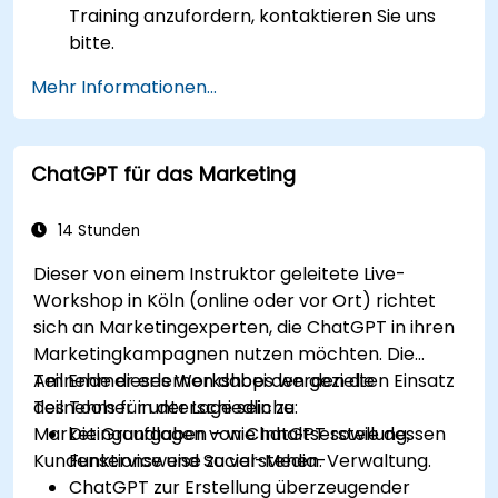
Training anzufordern, kontaktieren Sie uns
bitte.
Mehr Informationen...
ChatGPT für das Marketing
14 Stunden
Dieser von einem Instruktor geleitete Live-
Workshop in Köln (online oder vor Ort) richtet
sich an Marketingexperten, die ChatGPT in ihren
Marketingkampagnen nutzen möchten. Die
Teilnehmer erlernen dabei den gezielten Einsatz
Am Ende dieses Workshops werden die
des Tools für unterschiedliche
Teilnehmer in der Lage sein zu:
Marketingaufgaben – wie Inhaltserstellung,
Die Grundlagen von ChatGPT sowie dessen
Kundenservice und Social-Media-Verwaltung.
Funktionsweise zu verstehen.
ChatGPT zur Erstellung überzeugender