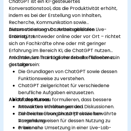
ChatGPT ist ein KI-gesteuertes
Konversationstool, das die Produktivität erhöht,
indem es bei der Erstellung von Inhalten,
Recherche, Kommunikation sowie
Automatisierung von Arbeitsabläufen
Dieses von einem Dozenten geleitete Live-
unterstützt.
Training – entweder online oder vor Ort – richtet
sich an Fachkräfte ohne oder mit geringer
Erfahrung im Bereich KI, die ChatGPT nutzen
möchten, um ihre tägliche Arbeit effizienter zu
Am Ende des Trainings werden die Teilnehmer in
gestalten.
der Lage sein:
Die Grundlagen von ChatGPT sowie dessen
Funktionsweise zu verstehen.
ChatGPT zielgerichtet für verschiedene
berufliche Aufgaben einzusetzen.
Ablauf des Kurses
Prompts so zu formulieren, dass bessere
Antworten erhalten werden.
Interaktive Vorlesungen und Diskussionen.
Die Grenzen von ChatGPT sowie bewährte
Zahlreiche Übungen zur praktischen
Vorgehensweisen für dessen Nutzung zu
Anwendung.
erkennen.
Praxisnahe Umsetzung in einer Live-Lab-