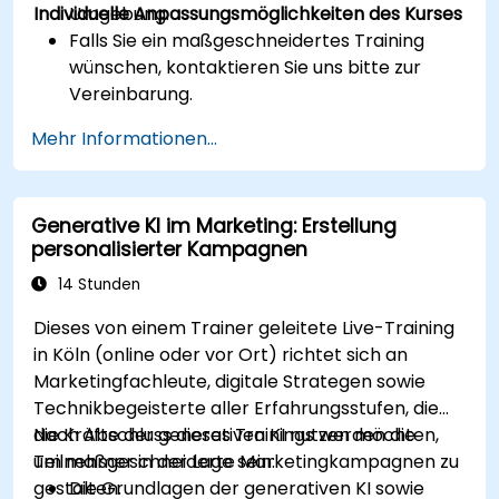
Individuelle Anpassungsmöglichkeiten des Kurses
Umgebung.
Falls Sie ein maßgeschneidertes Training
wünschen, kontaktieren Sie uns bitte zur
Vereinbarung.
Mehr Informationen...
Generative KI im Marketing: Erstellung
personalisierter Kampagnen
14 Stunden
Dieses von einem Trainer geleitete Live-Training
in Köln (online oder vor Ort) richtet sich an
Marketingfachleute, digitale Strategen sowie
Technikbegeisterte aller Erfahrungsstufen, die
die Kräfte der generativen KI nutzen möchten,
Nach Abschluss dieses Trainings werden die
um maßgeschneiderte Marketingkampagnen zu
Teilnehmer in der Lage sein:
gestalten.
Die Grundlagen der generativen KI sowie