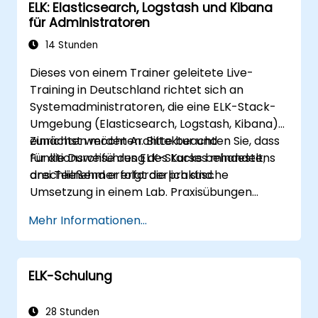
ELK: Elasticsearch, Logstash und Kibana
Die Funktionalität von Elasticsearch
für Administratoren
mithilfe von Plugins zu erweitern.
Elasticsearch mittels Cluster-
14 Stunden
Technologien sowie Sharding zu skalieren.
Dieses von einem Trainer geleitete Live-
Training in Deutschland richtet sich an
Systemadministratoren, die eine ELK-Stack-
Umgebung (Elasticsearch, Logstash, Kibana)
einrichten möchten. Bitte beachten Sie, dass
Zunächst werden Architektur und
für die Durchführung des Kurses mindestens
Funktionsweise des ELK-Stacks behandelt;
drei Teilnehmer erforderlich sind.
anschließend erfolgt die praktische
Umsetzung in einem Lab. Praxisübungen
stellen einen zentralen Bestandteil der
Mehr Informationen...
Schulung dar, wodurch die Teilnehmer ihr
Wissen anwenden und Rückmeldung zu ihrem
Fortschritt erhalten.
ELK-Schulung
28 Stunden