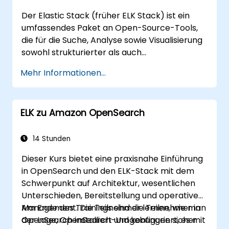
Der Elastic Stack (früher ELK Stack) ist ein
umfassendes Paket an Open-Source-Tools,
die für die Suche, Analyse sowie Visualisierung
sowohl strukturierter als auch
unstrukturierter Daten konzipiert sind. Dieses
Mehr Informationen...
Schulungsprogramm vermittelt den
Teilnehmern ein tiefgreifendes Verständnis
der wichtigsten Bestandteile des Elastic Stack
ELK zu Amazon OpenSearch
– nämlich Elasticsearch, Kibana und Logstash.
Im Verlauf des Kurses werden
Grundlagenkonzepte, Installation,
14 Stunden
Konfiguration, Cluster-Verwaltung,
Dieser Kurs bietet eine praxisnahe Einführung
fortgeschrittene Analysetechniken sowie
in OpenSearch und den ELK-Stack mit dem
bewährte Praktiken für die
Schwerpunkt auf Architektur, wesentlichen
Produktionsumgebung behandelt. Die
Unterschieden, Bereitstellung und operativem
Struktur des Kurses kombiniert theoretisches
Management. Die Teilnehmer lernen, wie man
Am Ende des Trainings sind die Teilnehmer in
Wissen mit praktischen Übungen, wodurch er
OpenSearch installiert und konfiguriert, es mit
der Lage, OpenSearch-Umgebungen sicher
ideal für Fachkräfte geeignet ist, die den