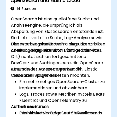
OpenSearch und Elastic Cloud
riskieren sie den Einsatz von Anwendungen,
die für Google unsichtbar sind. Eine Website,
14 Stunden
die nicht indexiert werden kann, bietet 0 %
OpenSearch ist eine quelloffene Such- und
organische Rendite auf die Investition. Die
Analyseengine, die ursprünglich als
Behebung dieser architektonischen Probleme
Abspaltung von Elasticsearch entstanden ist.
nach dem Launch kostet das Drei- bis
Sie bietet verteilte Suche, Log-Analyse sowie
Fünffache einer korrekten Implementierung
Überwachungsfunktionen – ohne Lizenzrisiken
Dieses praxisorientierte Training unter
während der Build-Phase.
oder Abhängigkeiten von Managed Services.
Anleitung eines Instruktors (online oder vor
Ort) richtet sich an fortgeschrittene
DevOps- und Suchingenieure, die OpenSearch
als Ersatz für Amazon OpenSearch, Elastic
Am Ende des Kurses verstehen die
Cloud oder Splunk einsetzen möchten.
Teilnehmer Folgendes:
Ein mehrknotiges OpenSearch-Cluster zu
implementieren und abzusichern.
Logs, Traces sowie Metriken mittels Beats,
Fluent Bit und OpenTelemetry zu
Aufbau des Kurses
erfassen.
Dashboards in OpenSearch Dashboards
Interaktive Vorträge und Diskussionen.