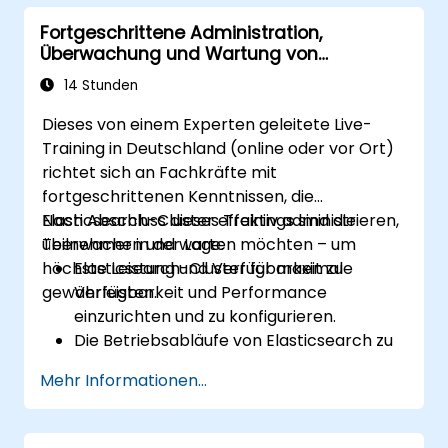
Fortgeschrittene Administration,
Überwachung und Wartung von
Elasticsearch
14 Stunden
Dieses von einem Experten geleitete Live-
Training in Deutschland (online oder vor Ort)
richtet sich an Fachkräfte mit
fortgeschrittenen Kenntnissen, die
Elasticsearch-Cluster effektiv administrieren,
Nach Abschluss dieses Trainings sind die
überwachen und warten möchten – um
Teilnehmer in der Lage:
höchste Leistung und Verfügbarkeit zu
Elasticsearch-Cluster für maximale
gewährleisten.
Verfügbarkeit und Performance
einzurichten und zu konfigurieren.
Die Betriebsabläufe von Elasticsearch zu
überwachen sowie zu optimieren.
Mehr Informationen...
Kibana und Logstash in ihre Infrastruktur
zu integrieren, um umfassende Analysen
und Visualisierungen durchzuführen.