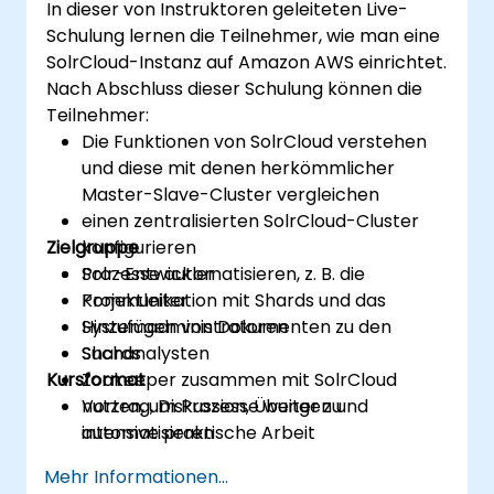
In dieser von Instruktoren geleiteten Live-
Schulung lernen die Teilnehmer, wie man eine
SolrCloud-Instanz auf Amazon AWS einrichtet.
Nach Abschluss dieser Schulung können die
Teilnehmer:
Die Funktionen von SolrCloud verstehen
und diese mit denen herkömmlicher
Master-Slave-Cluster vergleichen
einen zentralisierten SolrCloud-Cluster
Zielgruppe
konfigurieren
Prozesse automatisieren, z. B. die
Solr-Entwickler
Kommunikation mit Shards und das
Projektleiter
Hinzufügen von Dokumenten zu den
Systemadministratoren
Shards
Suchanalysten
Kursformat
Zookeeper zusammen mit SolrCloud
nutzen, um Prozesse weiter zu
Vortrag, Diskussion, Übungen und
automatisieren
intensive praktische Arbeit
die Benutzeroberfläche zur Verwaltung
Mehr Informationen...
der Fehlerberichterstellung verwenden