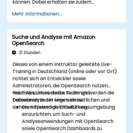
können. Dabei erhalten sie zudem
Rückmeldung zu ihrer Umsetzung und
Mehr Informationen...
Entwicklungsfortschritten.
Suche und Analyse mit Amazon
OpenSearch
21 Stunden
Dieses von einem Instruktor geleitete Live-
Training in Deutschland (online oder vor Ort)
richtet sich an Entwickler sowie
Administratoren, die OpenSearch nutzen
möchten, um verteilte Such- und
Nach Abschluss dieses Trainings werden die
Datenanalysen in einem einheitlichen und
Teilnehmer in der Lage sein zu:
sicheren System durchzuführen.
Die notwendige Entwicklungsumgebung
einzurichten, um Such- und
Analyseanwendungen mit OpenSearch
sowie OpenSearch Dashboards zu