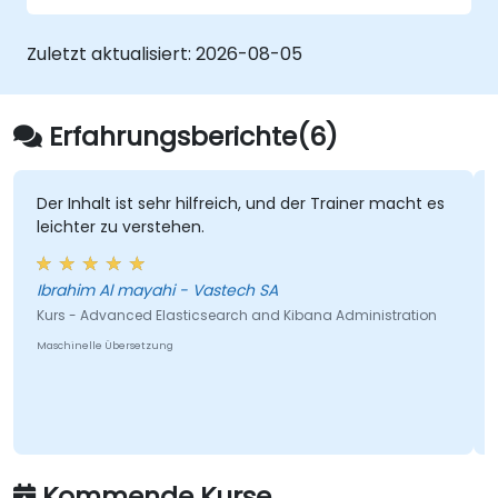
eine Lastverteilung für eine SolrCloud-
Installation durchführen
Zuletzt aktualisiert:
2026-08-05
SolrCloud für die kontinuierliche
Verarbeitung und den Failover
konfigurieren
Erfahrungsberichte(6)
Der Inhalt ist sehr hilfreich, und der Trainer macht es
leichter zu verstehen.
Ibrahim Al mayahi - Vastech SA
Kurs - Advanced Elasticsearch and Kibana Administration
Maschinelle Übersetzung
Kommende Kurse