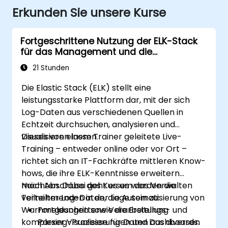
Erkunden Sie unsere Kurse
Fortgeschrittene Nutzung der ELK-Stack
für das Management und die
Zentralisierung von Log-Daten
21 Stunden
Die Elastic Stack (ELK) stellt eine
leistungsstarke Plattform dar, mit der sich
Log-Daten aus verschiedenen Quellen in
Echtzeit durchsuchen, analysieren und
visualisieren lassen.
Dieses von einem Trainer geleitete Live-
Training – entweder online oder vor Ort –
richtet sich an IT-Fachkräfte mittleren Know-
hows, die ihre ELK-Kenntnisse erweitern
möchten. Dabei geht es um das Verwalten
Nach Abschluss des Kurses werden die
verteilter Log-Daten, die Automatisierung von
Teilnehmenden in der Lage sein zu:
Warnmeldungen sowie die Erstellung
Fortgeschrittene Verarbeitungs- und
komplexer Visualisierungen und Dashboards.
Parsing-Prozesse für Daten aus diversen