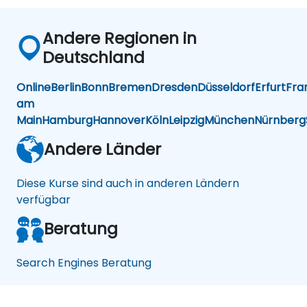
Andere Regionen in
Deutschland
Online
Berlin
Bonn
Bremen
Dresden
Düsseldorf
Erfurt
Fra
am
Main
Hamburg
Hannover
Köln
Leipzig
München
Nürnberg
Andere Länder
Diese Kurse sind auch in anderen Ländern
verfügbar
Beratung
Search Engines Beratung