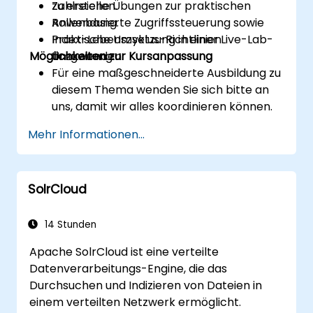
zu erstellen.
Zahlreiche Übungen zur praktischen
Rollenbasierte Zugriffssteuerung sowie
Anwendung.
Index-Lebenszyklus-Richtlinien
Praktische Umsetzung in einer Live-Lab-
Möglichkeiten zur Kursanpassung
anzuwenden.
Umgebung.
Für eine maßgeschneiderte Ausbildung zu
diesem Thema wenden Sie sich bitte an
uns, damit wir alles koordinieren können.
Mehr Informationen...
SolrCloud
14 Stunden
Apache SolrCloud ist eine verteilte
Datenverarbeitungs-Engine, die das
Durchsuchen und Indizieren von Dateien in
einem verteilten Netzwerk ermöglicht.