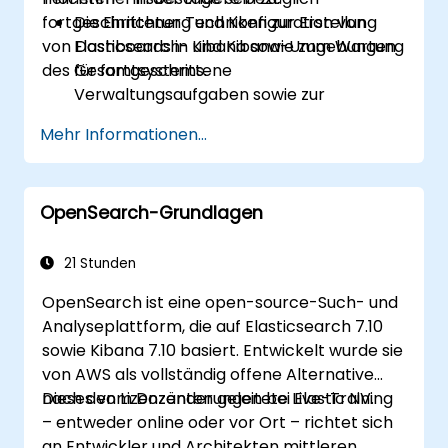
fortgeschrittener Techniken zur Erstellung
Die Einrichtung und Konfiguration von
von Dashboards in Kibana sowie zum Wartung
Elasticsearch- und Kibana-Umgebungen
des Gesamtsystems.
für fortgeschrittene
Verwaltungsaufgaben sowie zur
Entwicklung komplexer Dashboards.
Mehr Informationen...
Das Erstellen und Verwalten von
Elasticsearch-Indizes,
Zuordnungseinstellungen sowie
OpenSearch-Grundlagen
Datenmodellen.
Die Formulierung anspruchsvoller
Abfragen und Filter zur Gewinnung
21 Stunden
wertvoller Erkenntnisse aus den in
OpenSearch ist eine open-source-Such- und
Elasticsearch gespeicherten Daten.
Analyseplattform, die auf Elasticsearch 7.10
Das Entwerfen und Aufbauen interaktiver
sowie Kibana 7.10 basiert. Entwickelt wurde sie
Dashboards in Kibana mittels
von AWS als vollständig offene Alternative
verschiedener Visualisierungstypen und -
nach den Lizenzänderungen bei Elastic NV.
Dieses vom Dozenten geleitete Live-Training
techniken.
– entweder online oder vor Ort – richtet sich
Die Anwendung bewährter Verfahren bei
an Entwickler und Architekten mittleren