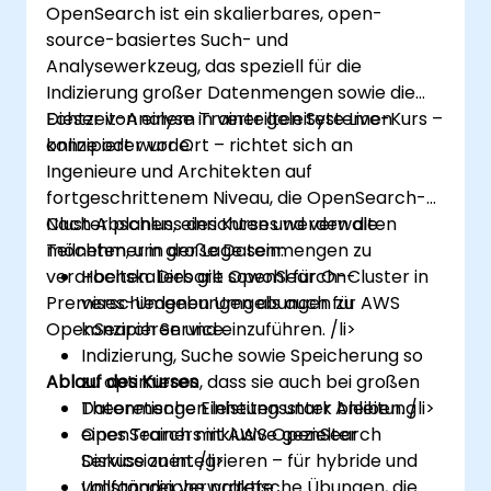
OpenSearch ist ein skalierbares, open-
source-basiertes Such- und
Analysewerkzeug, das speziell für die
Indizierung großer Datenmengen sowie die
Echtzeit-Analyse in verteilten Systemen
Dieser von einem Trainer geleitete Live-Kurs –
konzipiert wurde.
online oder vor Ort – richtet sich an
Ingenieure und Architekten auf
fortgeschrittenem Niveau, die OpenSearch-
Cluster planen, einrichten und verwalten
Nach Abschluss des Kurses werden die
möchten, um große Datenmengen zu
Teilnehmer in der Lage sein:
verarbeiten. Dies gilt sowohl für On-
Hochskalierbare OpenSearch-Cluster in
Premises-Umgebungen als auch für AWS
verschiedenen Umgebungen zu
OpenSearch Service.
konzipieren und einzuführen. /li>
Indizierung, Suche sowie Speicherung so
Ablauf des Kurses
zu optimieren, dass sie auch bei großen
Theoretische Einheiten unter Anleitung
Datenmengen leistungsstark bleiben. /li>
OpenSearch mit AWS OpenSearch
eines Trainers inklusive gezielter
Service zu integrieren – für hybride und
Diskussionen. /li>
vollständig verwaltete
Umfangreiche praktische Übungen, die