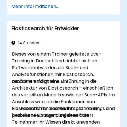
individuelles Training.
Mehr Informationen...
Elasticsearch für Entwickler
14 Stunden
Dieses von einem Trainer geleitete Live-
Training in Deutschland richtet sich an
Softwareentwickler, die Such- und
Analysefunktionen mit Elasticsearch
realisieren möchten.
Zunächst erfolgt eine Einführung in die
Architektur von Elasticsearch – einschließlich
des verteilten Modells sowie der Such-APIs. Im
Anschluss werden die Funktionen von
Elasticsearch und deren Integration in
Ein wesentlicher Bestandteil des Trainings sind
bestehende Anwendungen erläutert.
praktische Übungen, bei denen die
Teilnehmer ihr Wissen direkt anwenden