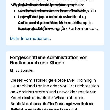
Möglichkeiten der Kursanpassung
typische Herausforderungen beim
Implementierungen. /li>
Mechanismen zur Beobachtbarkeit,
Der Inhalt des Kurses kann flexibel
Skalieren im echten Einsatz abbilden. /li>
hohen Verfügbarkeit sowie
Lab-Übungen zur Implementierung
angepasst werden, um spezifische
automatisierten Wiederherstellung
verteilter Systeme und zur
Anforderungen Ihres Unternehmens in
Bezug auf Datenvolumen, Performance-
umzusetzen. /li>
Leistungsoptimierung. /li>
Ziele sowie Deployment-Umgebung zu
Mehr Informationen...
berücksichtigen. /li>
Fortgeschrittene Administration von
Elasticsearch und Kibana
35 Stunden
Dieses vom Trainer geleitete Live-Training in
Deutschland (online oder vor Ort) richtet sich
an Administratoren und Entwickler mittleren
Kenntnisstands, die ihr Wissen über die
Administration von Elasticsearch vertiefen
Nach Abschluss dieses Trainings werden die
möchten – insbesondere bezüglich
Teilnehmer in der Lage sein zu: