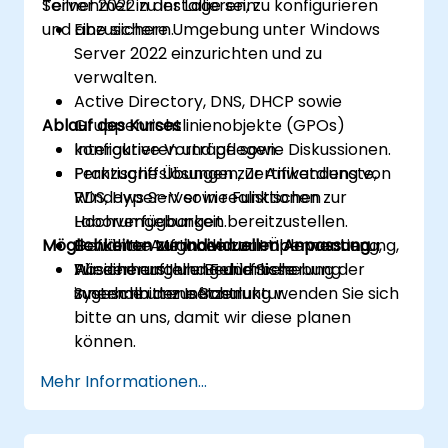
Server 2022 zu installieren, zu konfigurieren
Teilnehmer in der Lage sein:
und abzusichern.
Eine sichere Umgebung unter Windows
Server 2022 einzurichten und zu
verwalten.
Active Directory, DNS, DHCP sowie
Ablauf des Kurses
Gruppenrichtlinienobjekte (GPOs)
konfigurieren und pflegen.
Interaktive Vorträge sowie Diskussionen.
Fernzugriffslösungen, Zertifikatdienste,
Praktische Übungen zur Anwendung von
RDS, Hyper-V sowie Funktionen zur
Windows Server in realistischen
Hochverfügbarkeit bereitzustellen.
Laborumgebungen.
Möglichkeiten zur individuellen Anpassung
Bewährte Methoden zur Überwachung,
Geführte Aufgaben zur Implementierung,
Wiederherstellung und Sicherung der
Absicherung und Fehlerbehebung
Für eine auf Ihre Bedürfnisse
Systeme umzusetzen.
innerhalb der Infrastruktur.
zugeschnittene Schulung wenden Sie sich
bitte an uns, damit wir diese planen
können.
Mehr Informationen...