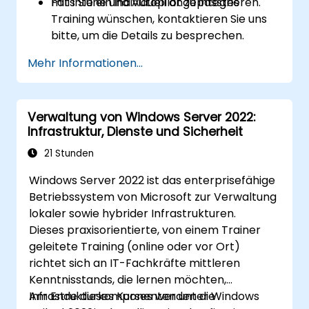
mit Intune und Autopilot zu integrieren.
Falls Sie ein individuell angepasstes
Training wünschen, kontaktieren Sie uns
bitte, um die Details zu besprechen.
Mehr Informationen...
Verwaltung von Windows Server 2022:
Infrastruktur, Dienste und Sicherheit
21 Stunden
Windows Server 2022 ist das enterprisefähige
Betriebssystem von Microsoft zur Verwaltung
lokaler sowie hybrider Infrastrukturen.
Dieses praxisorientierte, von einem Trainer
geleitete Training (online oder vor Ort)
richtet sich an IT-Fachkräfte mittleren
Kenntnisstands, die lernen möchten,
Infrastrukturkomponenten unter Windows
Am Ende dieses Kurses werden die