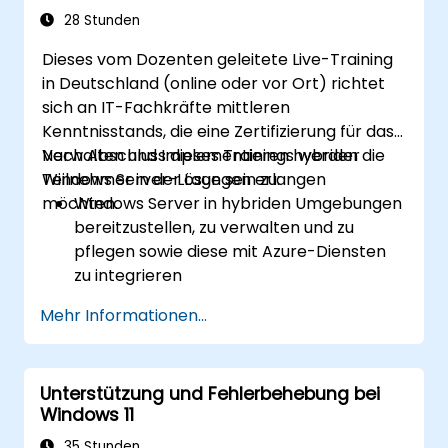
28 Stunden
Dieses vom Dozenten geleitete Live-Training
in Deutschland (online oder vor Ort) richtet
sich an IT-Fachkräfte mittleren
Kenntnisstands, die eine Zertifizierung für das
Verwalten und Implementieren hybrider
Nach Abschluss dieses Trainings werden die
Windows Server-Lösungen erlangen
Teilnehmer in der Lage sein zu:
möchten.
Windows Server in hybriden Umgebungen
bereitzustellen, zu verwalten und zu
pflegen sowie diese mit Azure-Diensten
zu integrieren
Active Directory Domain Services (AD DS)
Mehr Informationen...
einzurichten und zu verwalten sowie
Identitätsdaten zwischen der lokalen
Umgebung und Azure Active Directory
Unterstützung und Fehlerbehebung bei
(Azure AD) zu synchronisieren.
Windows 11
Hyper-V, Netzwerkfunktionen sowie
Speicherlösungen in Windows Server für
35 Stunden