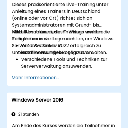
Dieses praxisorientierte Live-Training unter
Benutzerprofile, Systemeinstellungen
Anleitung eines Trainers in Deutschland
sowie Anwendungen zu sichern und
(online oder vor Ort) richtet sich an
wiederherzustellen.
Systemadministratoren mit Grund- bis
Mittelkenntnissen, die ihr Wissen und ihre
Nach Abschluss dieses Trainings werden die
Fähigkeiten erweitern möchten, um Windows
Teilnehmer in der Lage sein:
Server 2022 effektiv in
Windows Server 2022 erfolgreich zu
Unternehmensumgebungen zu verwalten.
installieren und zu konfigurieren.
Verschiedene Tools und Techniken zur
Serververwaltung anzuwenden.
Netzwerkdienste einzurichten sowie die
Mehr Informationen...
Sicherheitseinstellungen des Servers zu
optimieren.
Durch Virtualisierung mittels Hyper-V eine
Windows Server 2016
effiziente Ressourcenverwaltung
umzusetzen.
21 Stunden
Am Ende des Kurses werden die Teilnehmer in