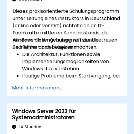
hybride Szenarien zu konfigurieren.
Dieses praxisorientierte Schulungsprogramm
Windows Server IaaS- virtuelle Maschinen
unter Leitung eines Instruktors in Deutschland
in Azure zu verwalten – einschließlich
(online oder vor Ort) richtet sich an IT-
Bereitstellung, Konfiguration und
Fachkräfte mittleren Kenntnisstands, die
Skalierung.
Windows-11-Umgebungen effizient betreuen
Am Ende dieser Schulung werden die
und Fehler darin beheben möchten.
Teilnehmer in der Lage sein:
Die Architektur, Funktionen sowie
Implementierungsmöglichkeiten von
Windows 11 zu verstehen.
Häufige Probleme beim Startvorgang, bei
Hardwarekomponenten sowie
Mehr Informationen...
Anwendungen zu identifizieren und zu
beheben.
Netzwerk- und Verbindungsprobleme
Windows Server 2022 für
unter Windows 11 zu lösen.
Systemadministratoren
Sicherheitsfunktionen wie Updates,
Antivirenprogramme und Firewalls zu
14 Stunden
verwalten.