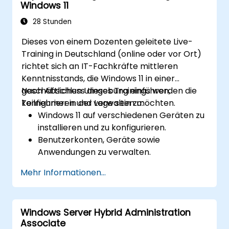
Windows 11
WSUS absichern und administrieren.
28 Stunden
Dieses von einem Dozenten geleitete Live-
Training in Deutschland (online oder vor Ort)
richtet sich an IT-Fachkräfte mittleren
Kenntnisstands, die Windows 11 in einer
geschäftlichen Umgebung einführen,
Nach Abschluss dieses Trainings werden die
konfigurieren und verwalten möchten.
Teilnehmer in der Lage sein zu:
Windows 11 auf verschiedenen Geräten zu
installieren und zu konfigurieren.
Benutzerkonten, Geräte sowie
Anwendungen zu verwalten.
Sicherheits- und Compliance-Richtlinien
Mehr Informationen...
umzusetzen.
Netzwerk- sowie Speichereinstellungen
zu konfigurieren.
Windows Server Hybrid Administration
Windows 11-Systeme zu warten und bei
Associate
Problemen zu helfen.