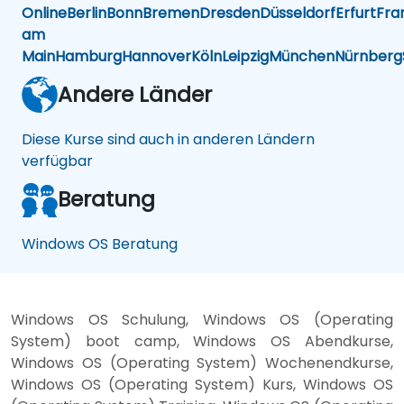
Online
Berlin
Bonn
Bremen
Dresden
Düsseldorf
Erfurt
Fra
am
Main
Hamburg
Hannover
Köln
Leipzig
München
Nürnberg
Andere Länder
Diese Kurse sind auch in anderen Ländern
verfügbar
Beratung
Windows OS Beratung
Windows OS Schulung, Windows OS (Operating
System) boot camp, Windows OS Abendkurse,
Windows OS (Operating System) Wochenendkurse,
Windows OS (Operating System) Kurs, Windows OS