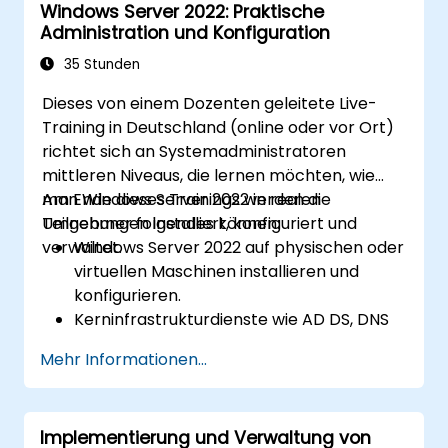
Windows Server 2022: Praktische
Administration und Konfiguration
35 Stunden
Dieses von einem Dozenten geleitete Live-
Training in Deutschland (online oder vor Ort)
richtet sich an Systemadministratoren
mittleren Niveaus, die lernen möchten, wie
man Windows Server 2022 in realen
Am Ende dieses Trainings werden die
Umgebungen installiert, konfiguriert und
Teilnehmer folgendes können:
verwaltet.
Windows Server 2022 auf physischen oder
virtuellen Maschinen installieren und
konfigurieren.
Kerninfrastrukturdienste wie AD DS, DNS
und DHCP bereitstellen und verwalten.
Mehr Informationen...
Virtualisierung, Speicher- sowie
Netzwerkdienste gemäß bewährten
Verfahren implementieren.
Implementierung und Verwaltung von
Serverrollen wie Remote Desktop, IIS und