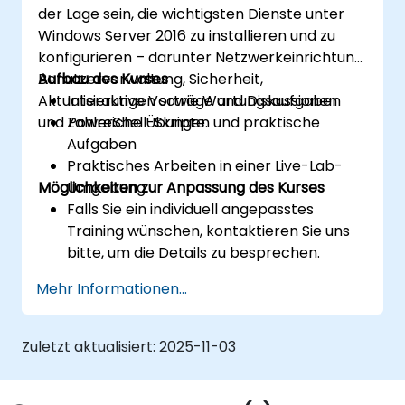
der Lage sein, die wichtigsten Dienste unter
Windows Server 2016 zu installieren und zu
konfigurieren – darunter Netzwerkeinrichtung,
Benutzerverwaltung, Sicherheit,
Aufbau des Kurses
Aktualisierungen sowie Wartungsaufgaben
Interaktive Vorträge und Diskussionen
und PowerShell-Skripte.
Zahlreiche Übungen und praktische
Aufgaben
Praktisches Arbeiten in einer Live-Lab-
Möglichkeiten zur Anpassung des Kurses
Umgebung
Falls Sie ein individuell angepasstes
Training wünschen, kontaktieren Sie uns
bitte, um die Details zu besprechen.
Mehr Informationen...
Zuletzt aktualisiert:
2025-11-03