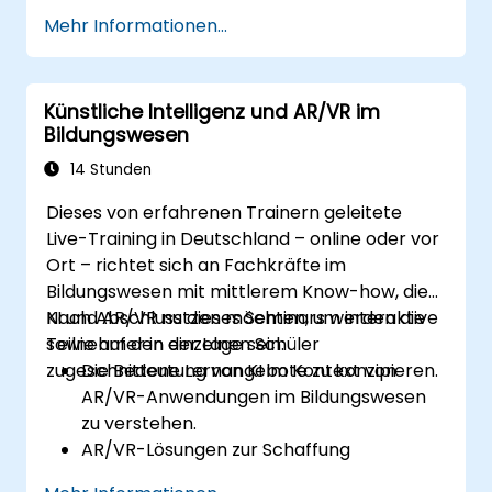
Objekte zu entwickeln.
Mehr Informationen...
Maschinelles Lernen anzuwenden, um das
Benutzererlebnis sowie die
Personalisierung zu verbessern.
Künstliche Intelligenz und AR/VR im
Die Echtzeit-Verarbeitung und
Bildungswesen
Gesamtleistung mittels KI zu optimieren.
14 Stunden
Dieses von erfahrenen Trainern geleitete
Live-Training in Deutschland – online oder vor
Ort – richtet sich an Fachkräfte im
Bildungswesen mit mittlerem Know-how, die
KI und AR/VR nutzen möchten, um interaktive
Nach Abschluss dieses Seminars werden die
sowie auf den einzelnen Schüler
Teilnehmer in der Lage sein:
zugeschnittene Lernangebote zu konzipieren.
Die Bedeutung von KI im Kontext von
AR/VR-Anwendungen im Bildungswesen
zu verstehen.
AR/VR-Lösungen zur Schaffung
immersiver Lernumgebungen