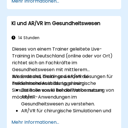
Mehr Informationen...
immersiven Umgebungen.
Die Erstellung individualisierter
Nutzererlebnisse mittels KI-Algorithmen.
KI und AR/VR im Gesundheitswesen
Die Entwicklung von AR/VR-Gaming-
Systemen, bei denen KI für die
Echtzeitverarbeitung zum Einsatz kommt.
14 Stunden
Dieses von einem Trainer geleitete Live-
Training in Deutschland (online oder vor Ort)
richtet sich an Fachkräfte im
Gesundheitswesen mit mittlerem
Wissenstand, die KI- und AR/VR-Lösungen für
Am Ende des Trainings werden die
medizinische Ausbildung, chirurgische
Teilnehmenden in der Lage sein:
Simulationen sowie Rehabilitation nutzen
Die Rolle von KI bei der Verbesserung von
möchten.
AR/VR-Anwendungen im
Gesundheitswesen zu verstehen.
AR/VR für chirurgische Simulationen und
medizinische Ausbildung einzusetzen.
Mehr Informationen...
AR/VR-Werkzeuge in der Rehabilitation