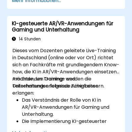
Mehr Informationen...
umzusetzen.
Mithilfe von KI personalisierte
Bildungssysteme zu gestalten.
KI-gesteuerte AR/VR-Anwendungen für
Die ethischen Aspekte sowie
Gaming und Unterhaltung
Datenschutzfragen im Zusammenhang
mit KI im Bildungskontext zu bewerten.
14 Stunden
Dieses vom Dozenten geleitete Live-Training
in Deutschland (online oder vor Ort) richtet
sich an Fachkräfte mit grundlegendem Know-
how, die KI in AR/VR-Anwendungen einsetzen
möchten, um Gaming- und
Am Ende des Trainings werden die
Unterhaltungserlebnisse zu verbessern.
Teilnehmenden folgende Fähigkeiten
erlangen:
Das Verständnis der Rolle von KI in
AR/VR-Anwendungen für Gaming und
Unterhaltung.
Die Implementierung KI-gesteuerter
NPCs (Nicht-spieler-Charaktere) in