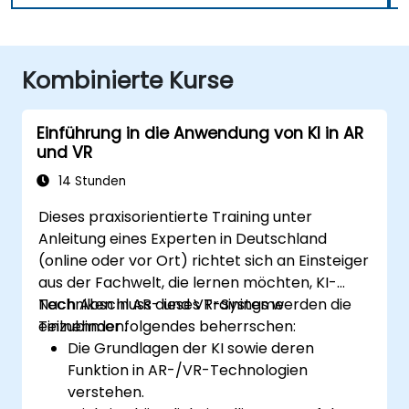
Kombinierte Kurse
Einführung in die Anwendung von KI in AR
und VR
14 Stunden
Dieses praxisorientierte Training unter
Anleitung eines Experten in Deutschland
(online oder vor Ort) richtet sich an Einsteiger
aus der Fachwelt, die lernen möchten, KI-
Techniken in AR- und VR-Systeme
Nach Abschluss dieses Trainings werden die
einzubinden.
Teilnehmer folgendes beherrschen:
Die Grundlagen der KI sowie deren
Funktion in AR-/VR-Technologien
verstehen.