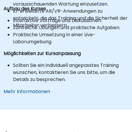
vorausschauenden Wartung einzusetzen.
Aufbau des Kurses
KI-erweiterte AR/VR-Anwendungen zu
entwickeln, die das Training und die Sicherheit der
Interaktive Vorträge und Diskussionen.
Mitarbeiter verbessern.
Zahlreiche Übungen und praktische Aufgaben.
Praktische Umsetzung in einer Live-
Laborumgebung.
Möglichkeiten zur Kursanpassung
Sollten Sie ein individuell angepasstes Training
wünschen, kontaktieren Sie uns bitte, um die
Details zu besprechen.
Mehr Informationen