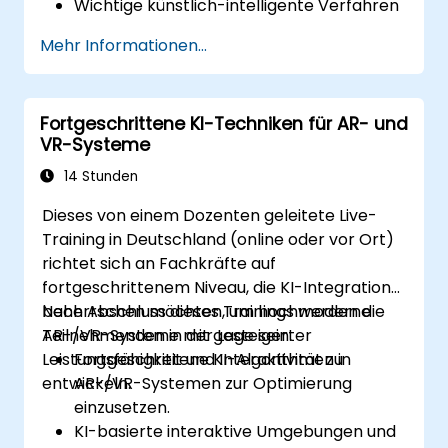
Wichtige künstlich-intelligente Verfahren
kennenlernen, die dazu dienen, AR-/VR-
Mehr Informationen...
Erfahrungen zu optimieren.
Einfache KI-Modelle in AR- und VR-
Anwendungen implementieren können.
Fortgeschrittene KI-Techniken für AR- und
KI nutzen, um die Interaktivität sowie das
VR-Systeme
Nutzererlebnis in AR- und VR-Systemen
zu verbessern.
14 Stunden
Dieses von einem Dozenten geleitete Live-
Training in Deutschland (online oder vor Ort)
richtet sich an Fachkräfte auf
fortgeschrittenem Niveau, die KI-Integration
beherrschen möchten, um hochmoderne
Nach Abschluss dieses Trainings werden die
AR-/VR-Systeme mit gesteigerter
Teilnehmenden in der Lage sein:
Leistungsfähigkeit und Interaktivität zu
Fortgeschrittene KI-Algorithmen in
entwickeln.
AR-/VR-Systemen zur Optimierung
einzusetzen.
KI-basierte interaktive Umgebungen und