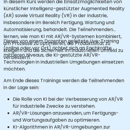
In diesem Kurs werden die Einsatzmöglichkeiten von
künstlicher Intelligenz-gestützter Augmented Reality
(AR) sowie Virtual Reality (VR) in der Industrie,
insbesondere im Bereich Fertigung, Wartung und
Automatisierung, behandelt. Die Teilnehmenden
lernen, wie man KI mit AR/VR-Systemen kombiniert,
Dieses von einem Dozenten geleitete Live-Training
um Prozesse zu optimieren, die Produktivität zu
(online oder vor Ort) richtet sich an Fachkräfte
steigern und die Sicherheit im industriellen Umfeld zu
mittleren Niveaus, die KI-gestützte AR/VR-
verbessern.
Technologien in industriellen Umgebungen einsetzen
möchten.
Am Ende dieses Trainings werden die Teilnehmenden
in der Lage sein:
Die Rolle von KI bei der Verbesserung von AR/VR
für industrielle Zwecke zu verstehen.
AR/VR-Lösungen anzuwenden, um Fertigungs-
und Wartungsaufgaben zu optimieren.
KI-Algorithmen in AR/VR-Umgebungen zur