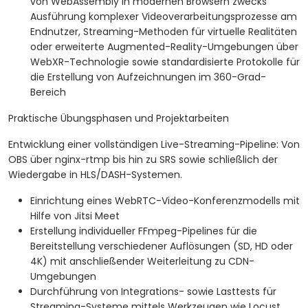
von WebAssembly in modernen Browsern zwecks
Ausführung komplexer Videoverarbeitungsprozesse am
Endnutzer, Streaming-Methoden für virtuelle Realitäten
oder erweiterte Augmented-Reality-Umgebungen über
WebXR-Technologie sowie standardisierte Protokolle für
die Erstellung von Aufzeichnungen im 360-Grad-
Bereich
Praktische Übungsphasen und Projektarbeiten
Entwicklung einer vollständigen Live-Streaming-Pipeline: Von
OBS über nginx-rtmp bis hin zu SRS sowie schließlich der
Wiedergabe in HLS/DASH-Systemen.
Einrichtung eines WebRTC-Video-Konferenzmodells mit
Hilfe von Jitsi Meet
Erstellung individueller FFmpeg-Pipelines für die
Bereitstellung verschiedener Auflösungen (SD, HD oder
4K) mit anschließender Weiterleitung zu CDN-
Umgebungen
Durchführung von Integrations- sowie Lasttests für
Streaming-Systeme mittels Werkzeugen wie Locust