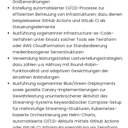
Größenordnungen
Erstellung automatisierter CI/CD-Prozesse zur
effizienten Betreuung von Infrastrukturen; dazu dienen
beispielsweise GitHub Actions und GitLab CI als
Steuerungselemente
Ausführung sogenannter Infrastructure-as-Code-
Verfahren unter Einsatz solcher Tools wie Terraform
oder AWS CloudFormation zur Standardisierung
medienbezogener Serverstrukturen
Verwendung leistungsstarker Lastverteilungsstrategien;
dazu zählen u.a. HAProxy mit Round-Robin-
Funktionalität und adaptiven Gewichtungen der
einzelnen Anbindungen
Ausführung sogenannter Blue/Green-Deployments
sowie gezielte Canary-Implementierungen zur
Gewährleistung ununterbrochener Aktivität des
Streaming-Systems KeywordsDocker Compose-Setup
für mehrstufige Streaming-Strukturen, Kubernetes-
basierte Orchestrierung per Helm-Charts,
automatisierte CI/CD-Abläufe mittels GitHub Actions
oder GitLab CI, Infrastrukturgestaltung via Terraform