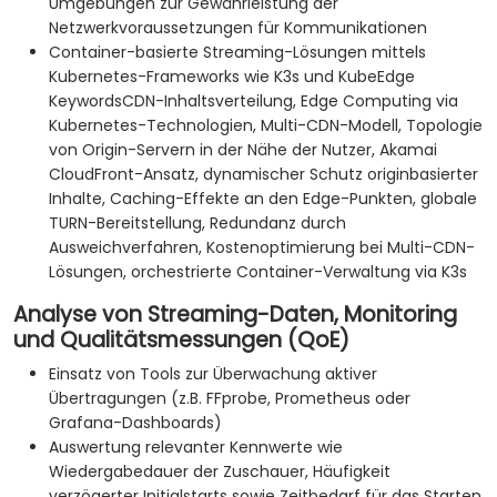
Umgebungen zur Gewährleistung der
Netzwerkvoraussetzungen für Kommunikationen
Container-basierte Streaming-Lösungen mittels
Kubernetes-Frameworks wie K3s und KubeEdge
KeywordsCDN-Inhaltsverteilung, Edge Computing via
Kubernetes-Technologien, Multi-CDN-Modell, Topologie
von Origin-Servern in der Nähe der Nutzer, Akamai
CloudFront-Ansatz, dynamischer Schutz originbasierter
Inhalte, Caching-Effekte an den Edge-Punkten, globale
TURN-Bereitstellung, Redundanz durch
Ausweichverfahren, Kostenoptimierung bei Multi-CDN-
Lösungen, orchestrierte Container-Verwaltung via K3s
Analyse von Streaming-Daten, Monitoring
und Qualitätsmessungen (QoE)
Einsatz von Tools zur Überwachung aktiver
Übertragungen (z.B. FFprobe, Prometheus oder
Grafana-Dashboards)
Auswertung relevanter Kennwerte wie
Wiedergabedauer der Zuschauer, Häufigkeit
verzögerter Initialstarts sowie Zeitbedarf für das Starten