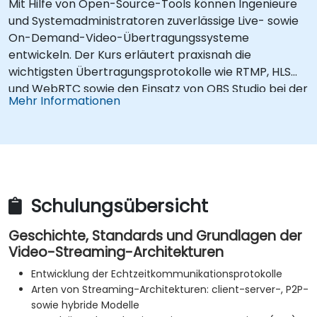
Mit Hilfe von Open-Source-Tools können Ingenieure
und Systemadministratoren zuverlässige Live- sowie
On-Demand-Video-Übertragungssysteme
entwickeln. Der Kurs erläutert praxisnah die
wichtigsten Übertragungsprotokolle wie RTMP, HLS
und WebRTC sowie den Einsatz von OBS Studio bei der
Mehr Informationen
Videoerstellung und skalierbaren Serverumgebungen
wie SRS und Janus. Entwickler erlernen dabei
Methoden zur Umsetzung latenzarmer Streaming-
Pipelines sowie der adaptiven Bitratenfreigabe für
moderne Webanwendungen.
Schulungsübersicht
Geschichte, Standards und Grundlagen der
Video-Streaming-Architekturen
Entwicklung der Echtzeitkommunikationsprotokolle
Arten von Streaming-Architekturen: client-server-, P2P-
sowie hybride Modelle