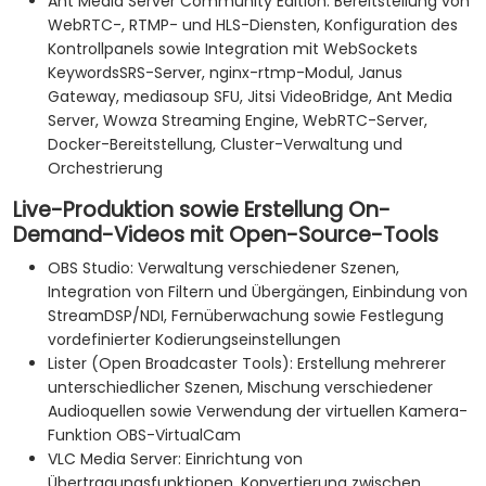
Ant Media Server Community Edition: Bereitstellung von
WebRTC-, RTMP- und HLS-Diensten, Konfiguration des
Kontrollpanels sowie Integration mit WebSockets
KeywordsSRS-Server, nginx-rtmp-Modul, Janus
Gateway, mediasoup SFU, Jitsi VideoBridge, Ant Media
Server, Wowza Streaming Engine, WebRTC-Server,
Docker-Bereitstellung, Cluster-Verwaltung und
Orchestrierung
Live-Produktion sowie Erstellung On-
Demand-Videos mit Open-Source-Tools
OBS Studio: Verwaltung verschiedener Szenen,
Integration von Filtern und Übergängen, Einbindung von
StreamDSP/NDI, Fernüberwachung sowie Festlegung
vordefinierter Kodierungseinstellungen
Lister (Open Broadcaster Tools): Erstellung mehrerer
unterschiedlicher Szenen, Mischung verschiedener
Audioquellen sowie Verwendung der virtuellen Kamera-
Funktion OBS-VirtualCam
VLC Media Server: Einrichtung von
Übertragungsfunktionen, Konvertierung zwischen