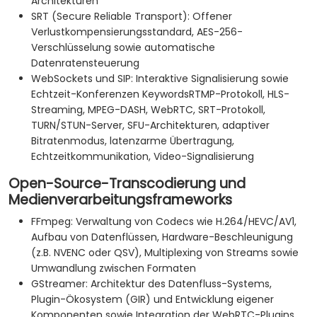
Architekturen
SRT (Secure Reliable Transport): Offener
Verlustkompensierungsstandard, AES-256-
Verschlüsselung sowie automatische
Datenratensteuerung
WebSockets und SIP: Interaktive Signalisierung sowie
Echtzeit-Konferenzen KeywordsRTMP-Protokoll, HLS-
Streaming, MPEG-DASH, WebRTC, SRT-Protokoll,
TURN/STUN-Server, SFU-Architekturen, adaptiver
Bitratenmodus, latenzarme Übertragung,
Echtzeitkommunikation, Video-Signalisierung
Open-Source-Transcodierung und
Medienverarbeitungsframeworks
FFmpeg: Verwaltung von Codecs wie H.264/HEVC/AV1,
Aufbau von Datenflüssen, Hardware-Beschleunigung
(z.B. NVENC oder QSV), Multiplexing von Streams sowie
Umwandlung zwischen Formaten
GStreamer: Architektur des Datenfluss-Systems,
Plugin-Ökosystem (GIR) und Entwicklung eigener
Komponenten sowie Integration der WebRTC-Plugins