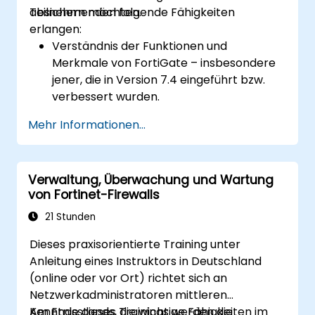
Umgebungen zu identifizieren, zu
absichern möchten.
Teilnehmenden folgende Fähigkeiten
beheben und diese effektiv zu betreiben.
erlangen:
Verständnis der Funktionen und
Merkmale von FortiGate – insbesondere
jener, die in Version 7.4 eingeführt bzw.
verbessert wurden.
Konfiguration sowie Verwaltung von
Mehr Informationen...
FortiGate-Geräten und Implementierung
fortgeschrittener Sicherheitsfunktionen.
Einsatz und Verwaltung leistungsstarker
Verwaltung, Überwachung und Wartung
Sicherheitsmaßnahmen wie Intrusion
von Fortinet-Firewalls
Prevention Systems, Virenschutz,
Webfilterung sowie
21 Stunden
Bedrohungsmanagement.
Dieses praxisorientierte Training unter
Überwachung von Netzaktivitäten,
Anleitung eines Instruktors in Deutschland
Auswertung von Protokollen und
(online oder vor Ort) richtet sich an
Erstellung von Berichten zur
Netzwerkadministratoren mittleren
Auditsicherung und Compliance.
Kenntnisstands, die wichtige Fähigkeiten im
Am Ende dieses Trainings werden die