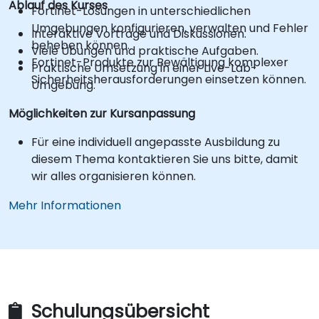
Ablauf des Kurses
Fortinet-Lösungen in unterschiedlichen
Umgebungen konfigurieren, verwalten und Fehler
Interaktive Vorträge und Diskussionen.
beheben können.
Viele Übungen und praktische Aufgaben.
Fortinet-Produkte zur Bewältigung komplexer
Praktische Umsetzung in einer Live-Lab-
Sicherheitsherausforderungen einsetzen können.
Umgebung.
Möglichkeiten zur Kursanpassung
Für eine individuell angepasste Ausbildung zu
diesem Thema kontaktieren Sie uns bitte, damit
wir alles organisieren können.
Mehr Informationen
Schulungsübersicht