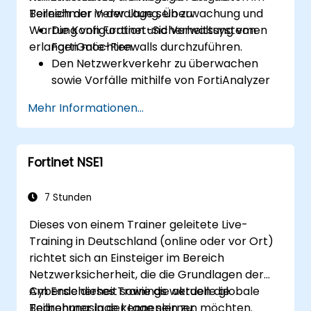
Bereich der Verwaltung, Überwachung und
Teilnehmer in der Lage sein zu:
Wartung von Fortinet-Sicherheitssystemen
Die Konfiguration und Verwaltung von
erlangen möchten.
FortiGate-Firewalls durchzuführen.
Den Netzwerkverkehr zu überwachen
sowie Vorfälle mithilfe von FortiAnalyzer
zu bearbeiten.
Mehr Informationen...
Aufgaben automatisiert abzuwickeln und
Richtlinien mittels FortiManager zu
verwalten.
Fortinet NSE1
Präventive Wartungsmaßnahmen
umzusetzen sowie Netzwerkprobleme zu
beheben.
7 Stunden
Dieses von einem Trainer geleitete Live-
Training in Deutschland (online oder vor Ort)
richtet sich an Einsteiger im Bereich
Netzwerksicherheit, die die Grundlagen der
Cybersicherheit sowie die aktuelle globale
Am Ende dieses Trainings werden die
Bedrohungslage kennenlernen möchten.
Teilnehmer in der Lage sein zu: