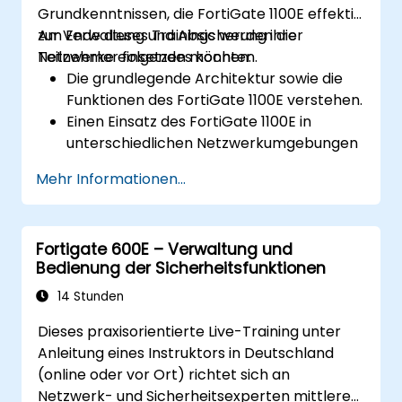
Grundkenntnissen, die FortiGate 1100E effektiv
zur Verwaltung und Absicherung ihrer
Am Ende dieses Trainings werden die
Netzwerke einsetzen möchten.
Teilnehmer folgendes können:
Die grundlegende Architektur sowie die
Funktionen des FortiGate 1100E verstehen.
Einen Einsatz des FortiGate 1100E in
unterschiedlichen Netzwerkumgebungen
erlernen.
Mehr Informationen...
Praktische Erfahrungen bei
grundlegenden Konfigurations- und
Verwaltungsaufgaben sammeln.
Fortigate 600E – Verwaltung und
Sicherheitsrichtlinien, NAT sowie VPNs
Bedienung der Sicherheitsfunktionen
nachvollziehen.
Überwachung und Wartung des FortiGate
14 Stunden
1100E erlernen.
Dieses praxisorientierte Live-Training unter
Anleitung eines Instruktors in Deutschland
(online oder vor Ort) richtet sich an
Netzwerk- und Sicherheitsexperten mittleren