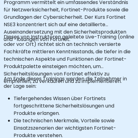
Programm vermittelt ein umfassendes Verständnis
für Netzwerksicherheit, Fortinet-Produkte sowie die
Grundlagen der Cybersicherheit. Der Kurs Fortinet
NSE3 konzentriert sich auf eine detaillierte
Auseinandersetzung mit den Sicherheitsprodukten
Dieses von Instruktoren geleitete Live-Training (online
und -lösungen von Fortinet.
oder vor Ort) richtet sich an technisch versierte
Fachkräfte mittleren Kenntnisstands, die tiefer in die
technischen Aspekte und Funktionen der Fortinet-
Produktpalette einsteigen möchten, um
Sicherheitslösungen von Fortinet effektiv zu
Am Ende dieses Trainings werden die Teilnehmer in
empfehlen, zu verkaufen und zu implementieren.
der Lage sein:
Tiefergehendes Wissen über Fortinets
fortgeschrittene Sicherheitslösungen und
Produkte erlangen.
Die technischen Merkmale, Vorteile sowie
Einsatzszenarien der wichtigsten Fortinet-
Produkte verstehen.