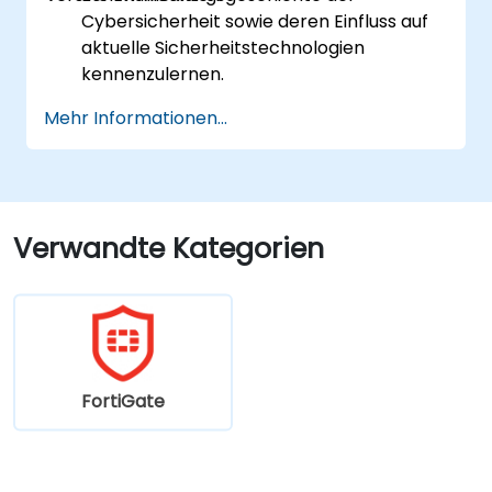
Cybersicherheit sowie deren Einfluss auf
aktuelle Sicherheitstechnologien
kennenzulernen.
Fortinet-Produkte zur Abwehr
Mehr Informationen...
spezifischer Cyberbedrohungen und
Angriffe zu nutzen.
Die Integrations- und
Automatisierungsfähigkeiten von
Fortinet-Lösungen im Kontext einer
Verwandte Kategorien
koordinierten Reaktion auf
Sicherheitsvorfälle zu verstehen.
FortiGate