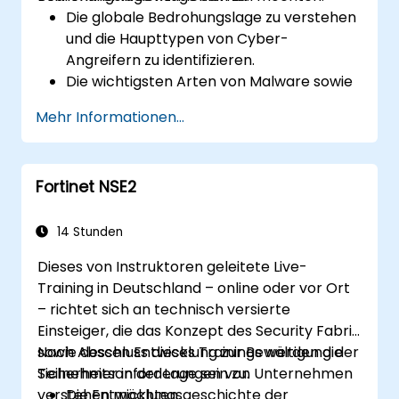
Die globale Bedrohungslage zu verstehen
und die Haupttypen von Cyber-
Angreifern zu identifizieren.
Die wichtigsten Arten von Malware sowie
die Funktionsweise von Cyberangriffen zu
Mehr Informationen...
erkennen.
Die Grundlagen der Netzwerksicherheit
sowie die Bedeutung eines
Fortinet NSE2
mehrschichtigen Sicherheitsansatzes zu
verstehen.
Über das Security Fabric von Fortinet und
14 Stunden
dessen Beitrag zur Bewältigung moderner
Dieses von Instruktoren geleitete Live-
Cybersicherheitsherausforderungen
Training in Deutschland – online oder vor Ort
Bescheid zu wissen.
– richtet sich an technisch versierte
Einsteiger, die das Konzept des Security Fabric
sowie dessen Entwicklung zur Bewältigung der
Nach Abschluss dieses Trainings werden die
Sicherheitsanforderungen von Unternehmen
Teilnehmer in der Lage sein zu:
verstehen möchten.
Die Entwicklungsgeschichte der