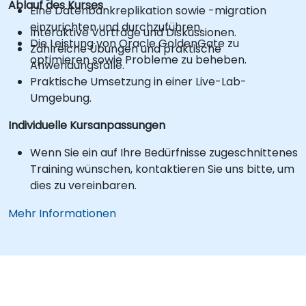
Ablauf des Kurses
Eine Datenbankreplikation sowie -migration
einzurichten und durchzuführen.
Interaktive Vorträge und Diskussionen.
Die Leistung von Oracle GoldenGate zu
Zahlreiche Übungen und praktische
optimieren sowie Probleme zu beheben.
Anwendungsfälle.
Praktische Umsetzung in einer Live-Lab-
Umgebung.
Individuelle Kursanpassungen
Wenn Sie ein auf Ihre Bedürfnisse zugeschnittenes
Training wünschen, kontaktieren Sie uns bitte, um
dies zu vereinbaren.
Mehr Informationen