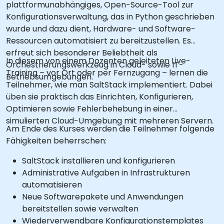
plattformunabhängiges, Open-Source-Tool zur
Konfigurationsverwaltung, das in Python geschrieben
wurde und dazu dient, Hardware- und Software-
Ressourcen automatisiert zu bereitzustellen. Es
erfreut sich besonderer Beliebtheit als
In diesem von einem Dozenten geleiteten Live-
Orchestrierungswerkzeug in Cloud- sowie IT-
Training – vor Ort oder per Fernzugang – lernen die
Betriebsumgebungen.
Teilnehmer, wie man SaltStack implementiert. Dabei
üben sie praktisch das Einrichten, Konfigurieren,
Optimieren sowie Fehlerbehebung in einer
simulierten Cloud-Umgebung mit mehreren Servern.
Am Ende des Kurses werden die Teilnehmer folgende
Fähigkeiten beherrschen:
SaltStack installieren und konfigurieren
Administrative Aufgaben in Infrastrukturen
automatisieren
Neue Softwarepakete und Anwendungen
bereitstellen sowie verwalten
Wiederverwendbare Konfigurationstemplates