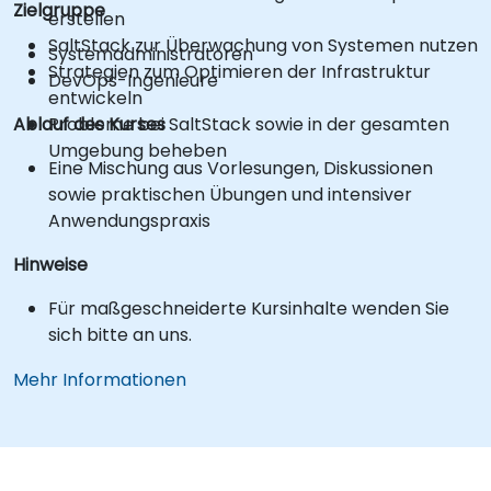
Zielgruppe
erstellen
SaltStack zur Überwachung von Systemen nutzen
Systemadministratoren
Strategien zum Optimieren der Infrastruktur
DevOps-Ingenieure
entwickeln
Ablauf des Kurses
Probleme bei SaltStack sowie in der gesamten
Umgebung beheben
Eine Mischung aus Vorlesungen, Diskussionen
sowie praktischen Übungen und intensiver
Anwendungspraxis
Hinweise
Für maßgeschneiderte Kursinhalte wenden Sie
sich bitte an uns.
Mehr Informationen