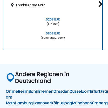
Frankfurt am Main
5208 EUR
(Online)
5808 EUR
(Schulungsraum)
Andere Regionen in
Deutschland
Online
Berlin
Bonn
Bremen
Dresden
Düsseldorf
Erfurt
Fra
am
Main
Hamburg
Hannover
Köln
Leipzig
München
Nürnberg