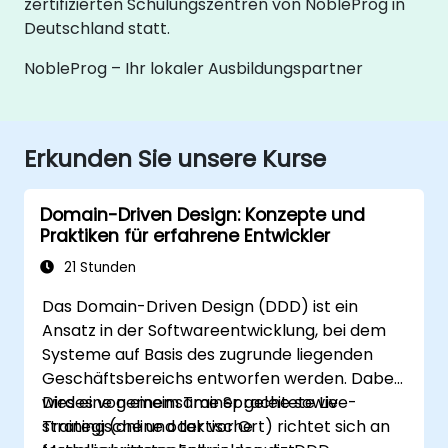
zertifizierten Schulungszentren von NobleProg in
Deutschland statt.
NobleProg – Ihr lokaler Ausbildungspartner
Erkunden Sie unsere Kurse
Domain-Driven Design: Konzepte und
Praktiken für erfahrene Entwickler
21 Stunden
Das Domain-Driven Design (DDD) ist ein
Ansatz in der Softwareentwicklung, bei dem
Systeme auf Basis des zugrunde liegenden
Geschäftsbereichs entworfen werden. Dabei
wird eine gemeinsame Sprache sowie
Dieses von einem Trainer geleitete Live-
strategische und taktische
Training (online oder vor Ort) richtet sich an