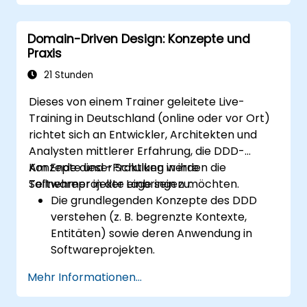
Domain-Driven Design: Konzepte und
Praxis
21 Stunden
Dieses von einem Trainer geleitete Live-
Training in Deutschland (online oder vor Ort)
richtet sich an Entwickler, Architekten und
Analysten mittlerer Erfahrung, die DDD-
Konzepte und -Praktiken in ihre
Am Ende dieser Schulung werden die
Softwareprojekte einbringen möchten.
Teilnehmer in der Lage sein zu:
Die grundlegenden Konzepte des DDD
verstehen (z. B. begrenzte Kontexte,
Entitäten) sowie deren Anwendung in
Softwareprojekten.
Strategisches DDD anzuwenden, um das
Mehr Informationen...
Domänenmodell zu definieren und
auszuarbeiten, Unterdomänen zu