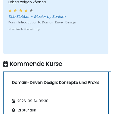
Leben zeigen können
sowie wesentliche Bausteine wie Entitäten,
Wertobjekte und Aggregate einzusetzen. Ziel
ist es, flexible und wartbare
Elria Slabber - Glacier by Sanlam
Softwarearchitekturen zu erstellen, die stets
Kurs - Introduction to Domain Driven Design
im Einklang mit der sich weiterentwickelnden
Maschinelle Übersetzung
Geschäftsumgebung bleiben.
Kommende Kurse
Domain-Driven Design: Konzepte und Praxis
2026-09-14 09:30
21 Stunden