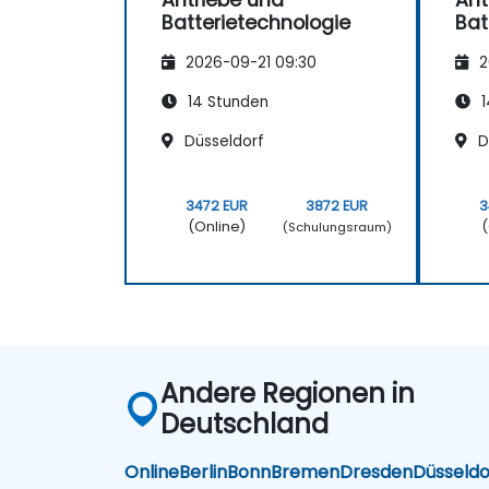
Antriebe und
Ant
Batterietechnologie
Bat
2026-09-21 09:30
2
14 Stunden
1
Düsseldorf
D
3472 EUR
3872 EUR
3
(Online)
(
(Schulungsraum)
Andere Regionen in
Deutschland
Online
Berlin
Bonn
Bremen
Dresden
Düsseldo