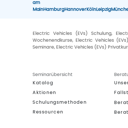
am
Main
Hamburg
Hannover
Köln
Leipzig
Münch
Electric Vehicles (EVs) Schulung, Elec
Wochenendkurse, Electric Vehicles (EVs) 
Seminare, Electric Vehicles (EVs) Privatkur
Seminarübersicht
Berat
Katalog
Unse
Aktionen
Falls
Schulungsmethoden
Bera
Ressourcen
Bera