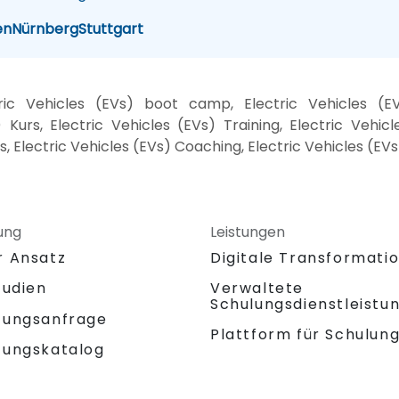
en
Nürnberg
Stuttgart
tric Vehicles (EVs) boot camp, Electric Vehicles (E
Kurs, Electric Vehicles (EVs) Training, Electric Vehicl
s, Electric Vehicles (EVs) Coaching, Electric Vehicles (EV
ung
Leistungen
r Ansatz
Digitale Transformati
tudien
Verwaltete
Schulungsdienstleistu
tungsanfrage
Plattform für Schulun
tungskatalog