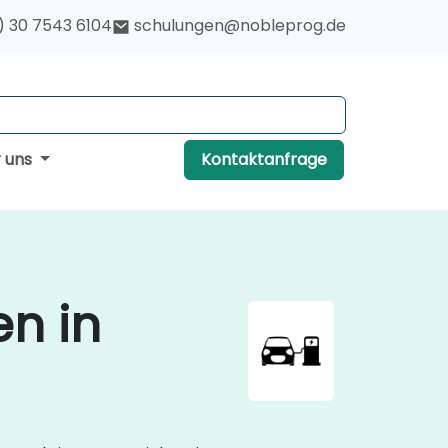
) 30 7543 6104
schulungen@nobleprog.de
r uns
Kontaktanfrage
en in