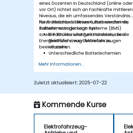
eines Dozenten in Deutschland (online oder
vor Ort) richtet sich an Fachkräfte mittleren
Niveaus, die ein umfassendes Verständnis
für Antriebsarchitekturen, Batteriechemie,
Nach Abschluss dieses Kurses werden die
Batteriemanagement-Systeme (BMS)
Teilnehmer in der Lage sein:
sowie Faktoren erlangen möchten, die die
Die Struktur und Funktionsweise von
Energieeffizienz von Elektrofahrzeugen
Elektrofahrzeug-Antrieben zu
beeinflussen.
verstehen.
Unterschiedliche Batteriechemien
sowie deren Einsatzmöglichkeiten in E-
Mehr Informationen...
Fahrzeugen zu analysieren.
Methoden des Batteriemanagements
anzuwenden, um Leistung und
Zuletzt aktualisiert:
2025-07-22
Sicherheit zu verbessern.
Die Energieeffizienz verschiedener
Antriebskonfigurationen zu bewerten.
Kommende Kurse
Elektrofahrzeug-
Ele