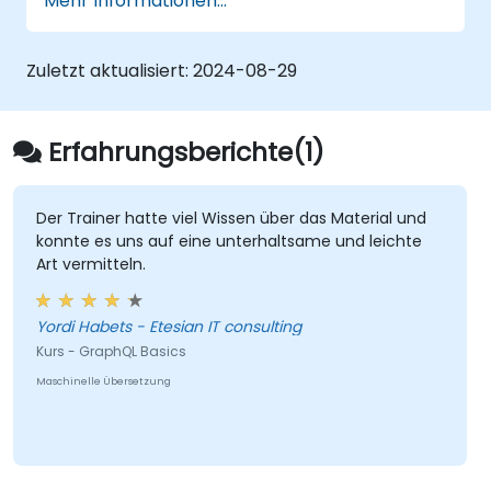
Mehr Informationen...
einzurichten.
Eine GraphQL-API zu erstellen und
weiterzuentwickeln.
Zuletzt aktualisiert:
2024-08-29
Erfahrungsberichte(1)
Der Trainer hatte viel Wissen über das Material und
konnte es uns auf eine unterhaltsame und leichte
Art vermitteln.
Yordi Habets - Etesian IT consulting
Kurs - GraphQL Basics
Maschinelle Übersetzung