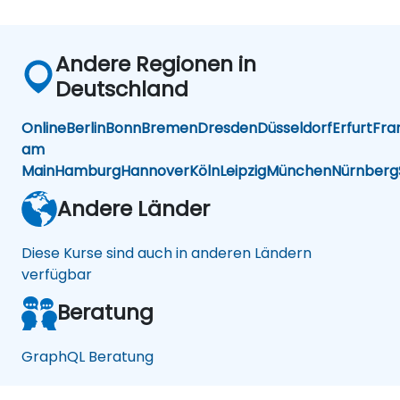
Andere Regionen in
Deutschland
Online
Berlin
Bonn
Bremen
Dresden
Düsseldorf
Erfurt
Fra
am
Main
Hamburg
Hannover
Köln
Leipzig
München
Nürnberg
Andere Länder
Diese Kurse sind auch in anderen Ländern
verfügbar
Beratung
GraphQL Beratung