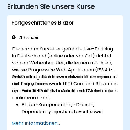
Erkunden Sie unsere Kurse
Fortgeschrittenes Blazor
21 Stunden
Dieses vom Kursleiter geführte Live-Training
in Deutschland (online oder vor Ort) richtet
sich an Webentwickler, die lernen möchten,
wie sie Progressive Web Application (PWA)-
Entwicklungsfunktionen nutzen können, um
Am Ende des Kurses werden die Teilnehmer in
mit Entity Framework (EF) Core und Blazor ein
der Lage sein zu:
app-ähnliches Erlebnis auf einer Website zu
Das EF-Paket zur Arbeit mit Datenbanken
realisieren.
einzusetzen.
Blazor-Komponenten, -Dienste,
Dependency Injection, Layout sowie
Routing zu nutzen.
Mehr Informationen...
Service Worker zu erstellen, um PWA-