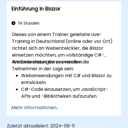
Einführung in Blazor
14 Stunden
Dieses von einem Trainer geleitete Live-
Training in Deutschland (online oder vor Ort)
richtet sich an Webentwickler, die Blazor
einsetzen möchten, um vollständige C#-
Webanwendungen zu erstellen.
Am Ende dieses Kurses werden die
Teilnehmer in der Lage sein:
Webanwendungen mit C# und Blazor zu
entwickeln.
C#-Code einzusetzen, um JavaScript-
APIs und -Bibliotheken aufzurufen.
Clientseitigen C#-Code sowie Logik direkt
Mehr Informationen...
im Browser oder auf dem Server
auszuführen.
Blazor-Webanwendungen mithilfe von
Zuletzt aktualisiert:
2024-09-11