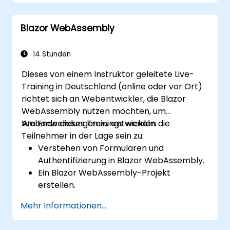
Funktionen in Anwendungen zu aktivieren.
Push-Benachrichtigungen und weitere
Blazor WebAssembly
PWA-Eigenschaften effektiv einzusetzen.
14 Stunden
Dieses von einem Instruktor geleitete Live-
Training in Deutschland (online oder vor Ort)
richtet sich an Webentwickler, die Blazor
WebAssembly nutzen möchten, um
Webanwendungen zu entwickeln.
Am Ende dieses Trainings werden die
Teilnehmer in der Lage sein zu:
Verstehen von Formularen und
Authentifizierung in Blazor WebAssembly.
Ein Blazor WebAssembly-Projekt
erstellen.
Die verschiedenen Möglichkeiten
Mehr Informationen...
kennenlernen, die eigene Webanwendung
auszuführen.