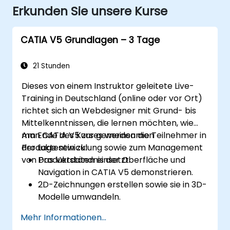
Erkunden Sie unsere Kurse
CATIA V5 Grundlagen – 3 Tage
21 Stunden
Dieses von einem Instruktor geleitete Live-
Training in Deutschland (online oder vor Ort)
richtet sich an Webdesigner mit Grund- bis
Mittelkenntnissen, die lernen möchten, wie
man CATIA V5 zur gemeinsamen
Am Ende des Kurses werden die Teilnehmer in
Produktentwicklung sowie zum Management
der Lage sein zu:
von Produktdaten einsetzt.
Das Verständnis der Oberfläche und
Navigation in CATIA V5 demonstrieren.
2D-Zeichnungen erstellen sowie sie in 3D-
Modelle umwandeln.
Baugruppen entwickeln, um mehrere
Mehr Informationen...
Komponenten zu kombinieren.