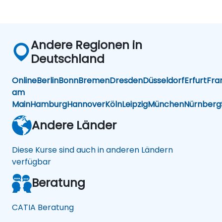
Andere Regionen in
Deutschland
Online
Berlin
Bonn
Bremen
Dresden
Düsseldorf
Erfurt
Fra
am
Main
Hamburg
Hannover
Köln
Leipzig
München
Nürnberg
Andere Länder
Diese Kurse sind auch in anderen Ländern
verfügbar
Beratung
CATIA Beratung