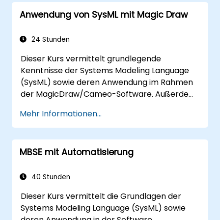
Anwendung von SysML mit Magic Draw
24 Stunden
Dieser Kurs vermittelt grundlegende
Kenntnisse der Systems Modeling Language
(SysML) sowie deren Anwendung im Rahmen
der MagicDraw/Cameo-Software. Außerdem
werden elementare Techniken des
Mehr Informationen...
modellbasierten Systemengineering (MBSE)-
Simulierens und bewährte Praktiken im
Bereich MBSE gelehrt.
MBSE mit Automatisierung
40 Stunden
Dieser Kurs vermittelt die Grundlagen der
Systems Modeling Language (SysML) sowie
deren Anwendung in der Software