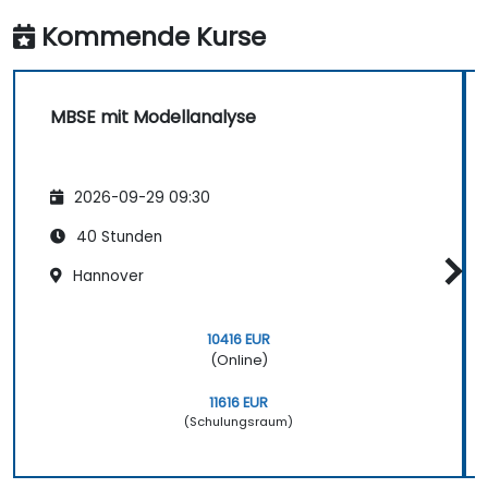
Bestandteil des effektiven MBSE-
Kommende Kurse
Arbeitsprozesses.
MBSE mit Modellanalyse
2026-09-29 09:30
40 Stunden
Hannover
10416 EUR
(Online)
11616 EUR
(Schulungsraum)