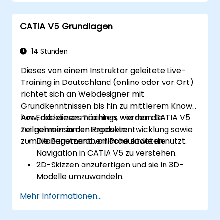
CATIA V5 Grundlagen
14 Stunden
Dieses von einem Instruktor geleitete Live-
Training in Deutschland (online oder vor Ort)
richtet sich an Webdesigner mit
Grundkenntnissen bis hin zu mittlerem Know-
how, die lernen möchten, wie man CATIA V5
Am Ende dieses Trainings werden die
zur gemeinsamen Produktentwicklung sowie
Teilnehmer in der Lage sein:
zum Management von Produktdaten nutzt.
Die Benutzeroberfläche sowie die
Navigation in CATIA V5 zu verstehen.
2D-Skizzen anzufertigen und sie in 3D-
Modelle umzuwandeln.
Zusammenbaustrukturen zu erstellen, um
Mehr Informationen...
mehrere Komponenten miteinander zu
kombinieren.