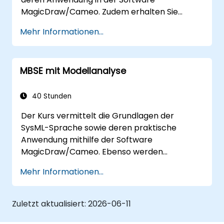
MagicDraw/Cameo. Zudem erhalten Sie
Einblicke in grundlegende Techniken zur
Mehr Informationen...
Simulation im Rahmen des Modelbasierten
Systemengineering und erfahren bewährte
Vorgehensweisen im MBSE-Bereich. Es
MBSE mit Modellanalyse
werden die Prinzipien zum Erstellen von
Vorlagen sowie Berichten innerhalb der
MagicDraw/Cameo-Tool-Suite behandelt –
40 Stunden
auch wird erläutert, wie Makros und Skripte in
Der Kurs vermittelt die Grundlagen der
MagicDraw funktionieren und wofür sie
SysML-Sprache sowie deren praktische
genutzt werden können.
Anwendung mithilfe der Software
MagicDraw/Cameo. Ebenso werden
grundlegende Techniken zur
Mehr Informationen...
Modellvalidierung und zur Erstellung von
Modellmetriken gelehrt. Zudem erlernen die
Teilnehmer das Entwerfen sowie die Nutzung
Zuletzt aktualisiert:
2026-06-11
modellspezifischer Abfragen in
MagicDraw/Cameo – ein wichtiger