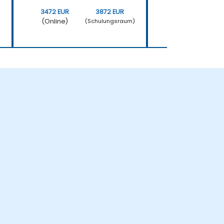
3472 EUR
3872 EUR
3472 EUR
(Online)
(Online)
)
(Schulungsraum)
(