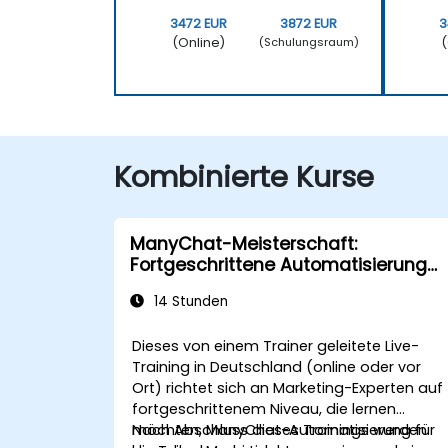
3472 EUR
3872 EUR
3
(Online)
(
(Schulungsraum)
Kombinierte Kurse
ManyChat-Meisterschaft:
Fortgeschrittene Automatisierung
für Marketing-Profis
14 Stunden
Dieses von einem Trainer geleitete Live-
Training in Deutschland (online oder vor
Ort) richtet sich an Marketing-Experten auf
fortgeschrittenem Niveau, die lernen
möchten, ManyChat-Automatisierung für
Nach Abschluss dieses Trainings werden