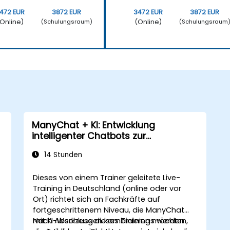
472 EUR
3872 EUR
3472 EUR
3872 EUR
Online)
(Online)
(Schulungsraum)
(Schulungsraum
ManyChat + KI: Entwicklung
intelligenter Chatbots zur
Geschäftsentwicklung
14 Stunden
Dieses von einem Trainer geleitete Live-
Training in Deutschland (online oder vor
Ort) richtet sich an Fachkräfte auf
fortgeschrittenem Niveau, die ManyChat
mit KI-Werkzeugen kombinieren möchten,
Nach Abschluss dieses Trainings werden