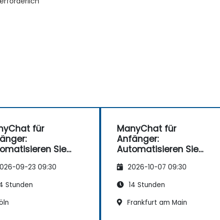
erforderlich
yChat für
ManyChat für
änger:
Anfänger:
omatisieren Sie
Automatisieren Sie
e
Ihre
026-09-23 09:30
2026-10-07 09:30
ndenkommunikatio
Kundenkommunikatio
n
4 Stunden
14 Stunden
öln
Frankfurt am Main