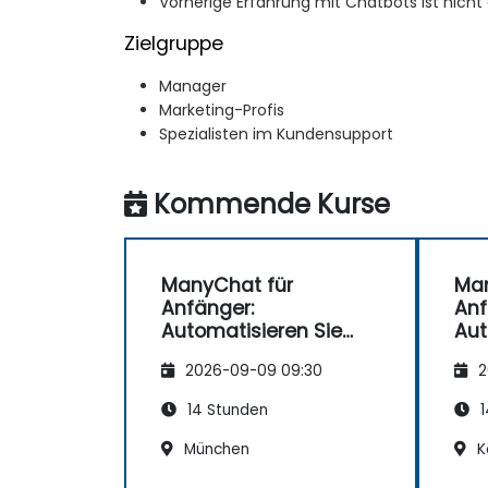
Vorherige Erfahrung mit Chatbots ist nicht 
Zielgruppe
Manager
Marketing-Profis
Spezialisten im Kundensupport
Kommende Kurse
ManyChat für
Man
Anfänger:
Anf
Automatisieren Sie
Aut
Ihre
Ihr
2026-09-09 09:30
2
Kundenkommunikatio
Ku
n
n
14 Stunden
1
München
K