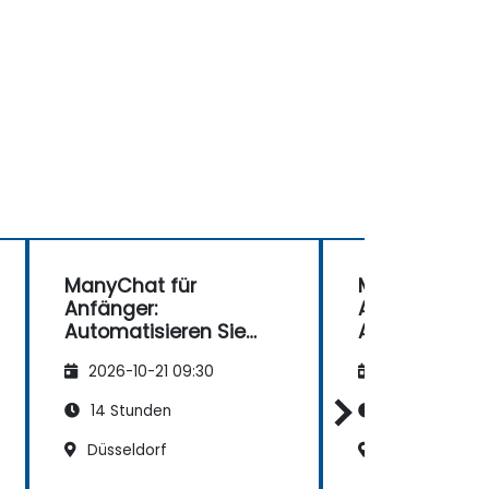
ManyChat für
ManyChat fü
Anfänger:
Anfänger:
Automatisieren Sie
Automatisiere
Ihre
Ihre
2026-10-21 09:30
2026-11-04 09
Kundenkommunikatio
Kundenkommu
n
n
14 Stunden
14 Stunden
Düsseldorf
Dresden