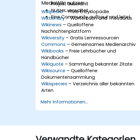
MediaWiki nutzen:
Projekt auswählt
Nutzer verwaltet
Wikipedia
– Freie Enzyklopädie
Eine Community aufbaut und leitet
Wiktionary
– Wörterbuch und Thesaurus
Wikinews
– Quelloffene
Nachrichtenplattform
Wikiversity
– Gratis Lernressourcen
Commons
– Gemeinsames Medienarchiv
Wikibooks
– Freie Lehrbücher und
Handbücher
Wikiquote
– Sammlung bekannter Zitate
Wikisource
– Quelloffene
Dokumentensammlung
Wikispecies
– Verzeichnis aller bekannten
Arten
Mehr Informationen...
Verwandte Kategorien