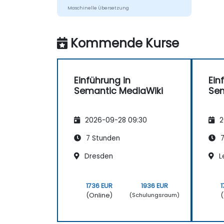
Maschinelle Übersetzung
Kommende Kurse
Einführung in
Ein
Semantic MediaWiki
Sem
2026-09-28 09:30
2
7 Stunden
7
Dresden
L
1736 EUR
1936 EUR
1
(Online)
(
(Schulungsraum)