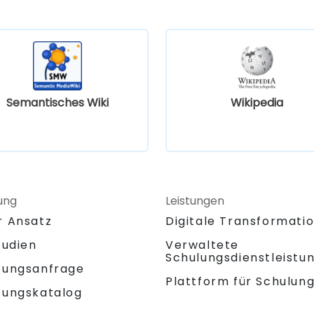
Semantisches Wiki
Wikipedia
ung
Leistungen
r Ansatz
Digitale Transformati
tudien
Verwaltete
Schulungsdienstleistu
tungsanfrage
Plattform für Schulun
tungskatalog