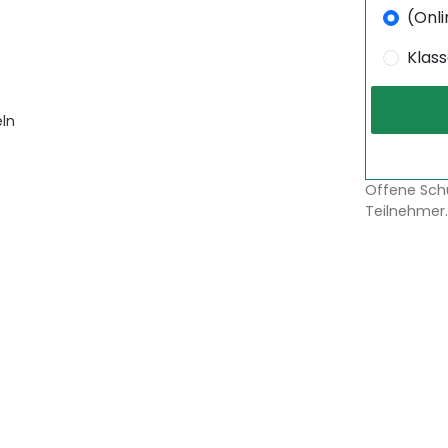
(Onli
Klas
eln
Offene Sch
Teilnehmer.