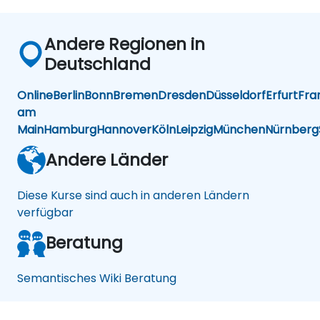
Andere Regionen in
Deutschland
Online
Berlin
Bonn
Bremen
Dresden
Düsseldorf
Erfurt
Fra
am
Main
Hamburg
Hannover
Köln
Leipzig
München
Nürnberg
Andere Länder
Diese Kurse sind auch in anderen Ländern
verfügbar
Beratung
Semantisches Wiki Beratung