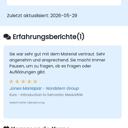
nahtloser Integration des Semantic Web. Er
vermittelt grundlegende Techniken zur
Zuletzt aktualisiert:
2026-05-29
Datenverknüpfung, zum Aufbau von
inhaltsbasierten Systemen, die auf Metadaten
basieren, sowie zum Entwurf intelligenter
Erfahrungsberichte(1)
Zusammenarbeitsplattformen. Diese
ermöglichen es Teams,
Katalogisierungsaufgaben zu automatisieren,
Sie war sehr gut mit dem Material vertraut. Sehr
angenehm und ansprechend. Sie macht immer
bislang verborgene Beziehungen sichtbar zu
Pausen, um zu fragen, ob es Fragen oder
machen und die Art und Weise, wie
Aufklärungen gibt.
Organisationen Wissen in großem Maßstab
über verschiedene Fachgebiete hinweg
entdecken, verwalten und austauschen,
Jones Manlapaz - Nordstern Group
nachhaltig zu transformieren.
Kurs - Introduction to Semantic MediaWiki
Maschinelle Übersetzung