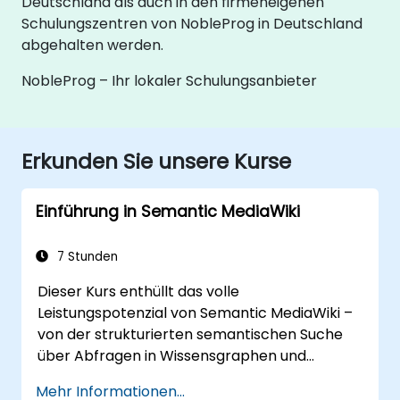
Deutschland als auch in den firmeneigenen
Schulungszentren von NobleProg in Deutschland
abgehalten werden.
NobleProg – Ihr lokaler Schulungsanbieter
Erkunden Sie unsere Kurse
Einführung in Semantic MediaWiki
7 Stunden
Dieser Kurs enthüllt das volle
Leistungspotenzial von Semantic MediaWiki –
von der strukturierten semantischen Suche
über Abfragen in Wissensgraphen und
intelligente Navigation durch Inhalte bis hin zu
Mehr Informationen...
effizienten Bearbeitungsprozessen mit