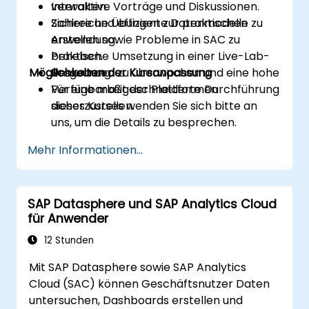
verwalten.
Interaktive Vorträge und Diskussionen.
Sichere und effiziente Datenmodelle zu
Zahlreiche Übungen zur praktischen
erstellen sowie Probleme in SAC zu
Anwendung.
beheben.
Praktische Umsetzung in einer Live-Lab-
Möglichkeiten der Kursanpassung
Ressourcen zu überwachen und eine hohe
Umgebung.
Verfügbarkeit der Plattformen
Für eine maßgeschneiderte Durchführung
sicherzustellen.
dieses Kurses wenden Sie sich bitte an
uns, um die Details zu besprechen.
Mehr Informationen...
SAP Datasphere und SAP Analytics Cloud
für Anwender
12 Stunden
Mit SAP Datasphere sowie SAP Analytics
Cloud (SAC) können Geschäftsnutzer Daten
untersuchen, Dashboards erstellen und