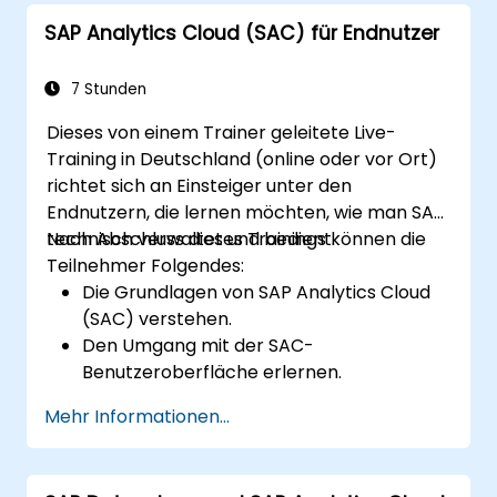
SAP Analytics Cloud (SAC) für Endnutzer
7 Stunden
Dieses von einem Trainer geleitete Live-
Training in Deutschland (online oder vor Ort)
richtet sich an Einsteiger unter den
Endnutzern, die lernen möchten, wie man SAC
technisch verwaltet und bedient.
Nach Abschluss dieses Trainings können die
Teilnehmer Folgendes:
Die Grundlagen von SAP Analytics Cloud
(SAC) verstehen.
Den Umgang mit der SAC-
Benutzeroberfläche erlernen.
Abfragen und Berichte erstellen sowie
Mehr Informationen...
verwalten.
Interaktive Dashboards sowie
ansprechende Visualisierungen gestalten.