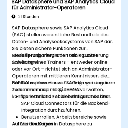
SAP Datasphere und SAP Analytics Cloud
Die Funktionen von SAC zur
für Administrator-Operatoren
Datenauswertung nutzen.
Berichte exportieren und mit anderen
21 Stunden
Nutzern teilen.
SAP Datasphere sowie SAP Analytics Cloud
(SAC) stellen wesentliche Bestandteile des
Daten- und Analyseökosystems von SAP dar.
Sie bieten sichere Funktionen zur
Modellierung, Integration und Visualisierung
Dieses praxisorientierte Training unter
von Daten.
Anleitung eines Trainers – entweder online
oder vor Ort – richtet sich an Administrator-
Operatoren mit mittleren Kenntnissen, die
SAP Datasphere- sowie SAC-Umgebungen im
Nach Abschluss dieses Trainings werden die
Zusammenhang mit S/4HANA verwalten,
Teilnehmer in der Lage sein zu:
konfigurieren und Fehler beheben möchten.
Die Installation sowie Konfiguration des
SAP Cloud Connectors für die Backend-
Integration durchzuführen.
Benutzerrollen, Arbeitsbereiche sowie
Aufbau des Kurses
Verbindungen in Datasphere zu