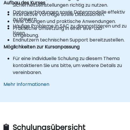
Aufbau des Kurses
Sicherheitseinstellungen richtig zu nutzen.
Datenverbindungen sowie Datenmodelle effektiv
Interaktive Vorträge sowie Diskussionen.
zu steuern.
Viele Übungen und praktische Anwendungen.
Häufige Probleme in SAC zu diagnostizieren und zu
Praktische Umsetzung in einer Live-Lab-
lösen.
Umgebung.
Endnutzern technischen Support bereitzustellen.
Möglichkeiten zur Kursanpassung
Für eine individuelle Schulung zu diesem Thema
kontaktieren Sie uns bitte, um weitere Details zu
vereinbaren.
Mehr Informationen
Schulungsübersicht