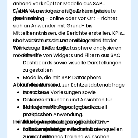
anhand verknüpfter Modelle aus SAP
S/4HANA aussagekräftige Erkenntnisse
Dieses von erfahrenen Dozenten geleitete
gewinnen.
Live-Training – online oder vor Ort – richtet
sich an Anwender mit Grund- bis
Mittelkenntnissen, die Berichte erstellen, KPIs
überwachen sowie Datensätze mithilfe der
Nach Abschluss dieses Trainings sind die
Werkzeuge SAC und Datasphere analysieren
Teilnehmer in der Lage:
möchten.
Mit Hilfe von Widgets und Filtern aus SAC
Dashboards sowie visuelle Darstellungen
zu gestalten.
Modelle, die mit SAP Datasphere
Ablauf des Kurses
verbunden sind, zur Echtzeitdatenabfrage
zu nutzen.
Interaktive Vorlesungen sowie
Daten zu erkunden und Ansichten für
Diskussionen.
Management-Reporting individuell
Zahlreiche Übungsaufgaben zur
anzupassen.
praktischen Anwendung.
Individuelle Anpassungsmöglichkeiten
Abfragen auszuführen sowie
Praxisnahe Umsetzung in einer Live-
Zusammenhänge zwischen Datenquellen
Laborumgebung.
Falls Sie ein auf Ihre Bedürfnisse
zu verstehen.
zugeschnittenes Training wünschen,