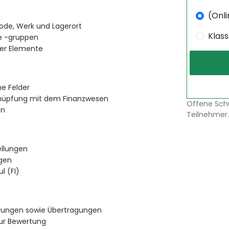
(Onli
de, Werk und Lagerort
Klas
ie -gruppen
cher Elemente
e Felder
nüpfung mit dem Finanzwesen
Offene Sch
en
Teilnehmer.
ellungen
gen
l (FI)
rungen sowie Übertragungen
ur Bewertung