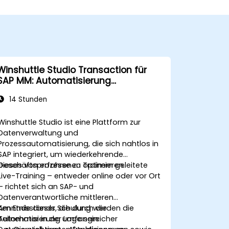
Winshuttle Studio Transaction für
SAP MM: Automatisierung
umfangreicher Datentransaktionen
14 Stunden
Winshuttle Studio ist eine Plattform zur
Datenverwaltung und
Prozessautomatisierung, die sich nahtlos in
SAP integriert, um wiederkehrende
Geschäftsprozesse zu optimieren.
Dieses von erfahrenen Trainern geleitete
Live-Training – entweder online oder vor Ort
– richtet sich an SAP- und
Datenverantwortliche mittleren
Kenntnisstands, die durch die
Am Ende dieser Schulung werden die
Automatisierung umfangreicher
Teilnehmer in der Lage sein: