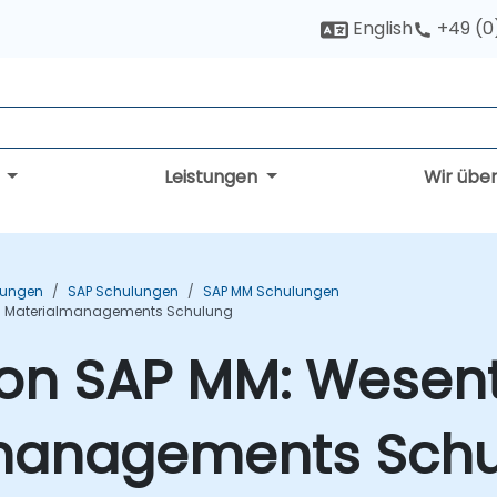
English
+49 (0
g
Leistungen
Wir übe
ulungen
SAP Schulungen
SAP MM Schulungen
es Materialmanagements Schulung
on SAP MM: Wesent
lmanagements Sch