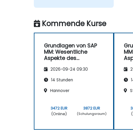
Kommende Kurse
Grundlagen von SAP
Gru
MM: Wesentliche
MM:
Aspekte des
Asp
Materialmanagement
Ma
2026-09-24 09:30
2
s
s
14 Stunden
1
Hannover
S
3472 EUR
3872 EUR
3
(Online)
(
(Schulungsraum)