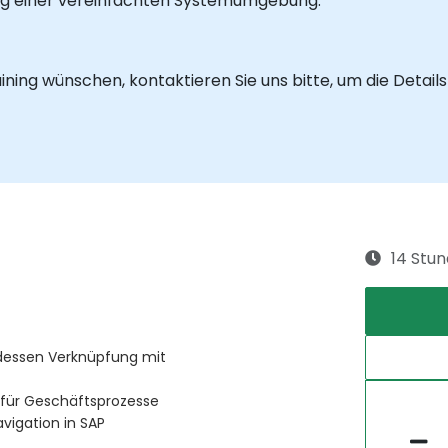
g einer vereinfachten Systemumgebung.
raining wünschen, kontaktieren Sie uns bitte, um die Detai
14 Stu
dessen Verknüpfung mit
für Geschäftsprozesse
vigation in SAP