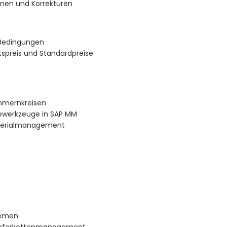
men und Korrekturen
 Bedingungen
tspreis und Standardpreise
mmernkreisen
sewerkzeuge in SAP MM
Materialmanagement
temen