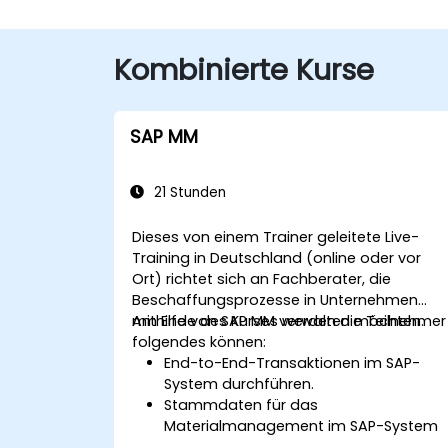
Kombinierte Kurse
SAP MM
21 Stunden
Dieses von einem Trainer geleitete Live-
Training in Deutschland (online oder vor
Ort) richtet sich an Fachberater, die
Beschaffungsprozesse in Unternehmen
mithilfe von SAP MM verwalten möchten.
Am Ende des Kurses werden die Teilnehmer
folgendes können:
End-to-End-Transaktionen im SAP-
System durchführen.
Stammdaten für das
Materialmanagement im SAP-System
erstellen und pflegen.