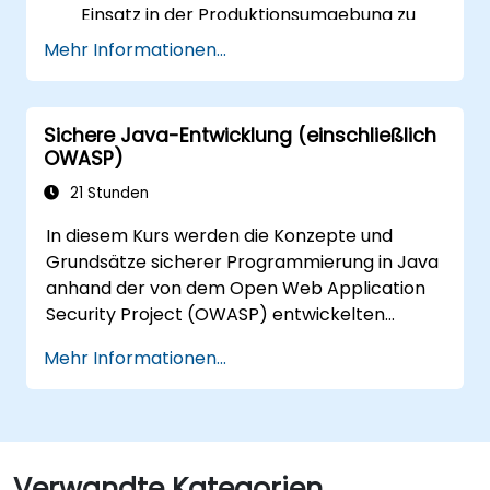
Einsatz in der Produktionsumgebung zu
prüfen
Mehr Informationen...
Software-Architekten dabei helfen, sich
mit den Risiken im Zusammenhang mit
Anwendungen vertraut zu machen
Sichere Java-Entwicklung (einschließlich
Teamleitern dabei helfen, sichere
OWASP)
Basiskriterien für ihre Entwickler
21 Stunden
festzulegen
Webmastern dabei helfen,
In diesem Kurs werden die Konzepte und
Serverkonfigurationen so vorzunehmen,
Grundsätze sicherer Programmierung in Java
dass Fehlkonfigurationen vermieden
anhand der von dem Open Web Application
werden
Security Project (OWASP) entwickelten
Testmethoden vermittelt. Das Open Web
Mehr Informationen...
Application Security Project ist eine Online-
Community, die kostenfreie Artikel, Verfahren,
Dokumentationen, Werkzeuge sowie
Technologien im Bereich der Sicherheit von
Webanwendungen bereitstellt.
Verwandte Kategorien