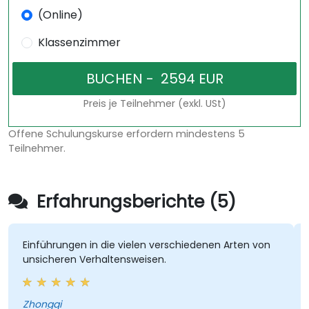
(Online)
Klassenzimmer
Preis je Teilnehmer (exkl. USt)
Offene Schulungskurse erfordern mindestens 5
Teilnehmer.
Erfahrungsberichte (5)
hrungen in die vielen verschiedenen Arten von
Eine Einz
cheren Verhaltensweisen.
war sehr 
Trainings
gqi