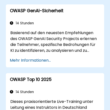
OWASP GenAI-Sicherheit
14 Stunden
Basierend auf den neuesten Empfehlungen
des OWASP GenAI Security Projects erlernen
die Teilnehmer, spezifische Bedrohungen für
KI zu identifizieren, zu analysieren und zu
bekämpfen – anhand praktischer Übungen
Mehr Informationen...
sowie realistischer Beispiele.
OWASP Top 10 2025
14 Stunden
Dieses praxisorientierte Live-Training unter
Leitung eines Instruktors in Deutschland