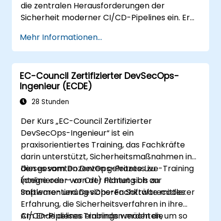
die zentralen Herausforderungen der
Sicherheit moderner CI/CD-Pipelines ein. Er
richtet sich an Sicherheitsspezialisten,
Mehr Informationen...
DevOps-Ingenieure sowie Entwickler, die
lernen möchten, wie man effektiv Angriffe auf
Pipelines abwehrt. Dabei kombiniert das
EC-Council Zertifizierter DevSecOps-
Training Live-Angriffssimulationen mit
Ingenieur (ECDE)
branchenführenden Werkzeugen und
praxisnahen Verteidigungstechniken.
28 Stunden
Der Kurs „EC-Council Zertifizierter
DevSecOps-Ingenieur“ ist ein
praxisorientiertes Training, das Fachkräfte
darin unterstützt, Sicherheitsmaßnahmen in
den gesamten DevOps-Prozess zu
Dieses vom Dozenten geleitete Live-Training
integrieren – von der Planung bis zur
(online oder vor Ort) richtet sich an
Implementierung sicheren Softwarecodes.
Software- und DevOps-Fachkräfte mittlerer
Erfahrung, die Sicherheitsverfahren in ihre
CI/CD-Pipelines einbinden möchten, um so
Am Ende dieses Trainings werden die