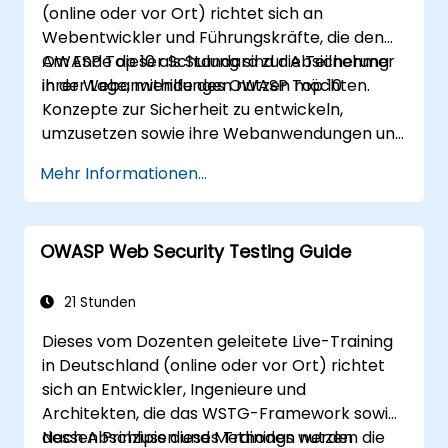
(online oder vor Ort) richtet sich an
Webentwickler und Führungskräfte, die den
OWASP Top 10 als Standard zur Absicherung
Am Ende dieser Schulung sind die Teilnehmer
ihrer Webanwendungen nutzen möchten.
in der Lage, mithilfe des OWASP Top 10
Konzepte zur Sicherheit zu entwickeln,
umzusetzen sowie ihre Webanwendungen und
-dienste effektiv zu überwachen.
Mehr Informationen...
OWASP Web Security Testing Guide
21 Stunden
Dieses vom Dozenten geleitete Live-Training
in Deutschland (online oder vor Ort) richtet
sich an Entwickler, Ingenieure und
Architekten, die das WSTG-Framework sowie
dessen Prinzipien und Methoden nutzen
Nach Abschluss dieses Trainings werden die