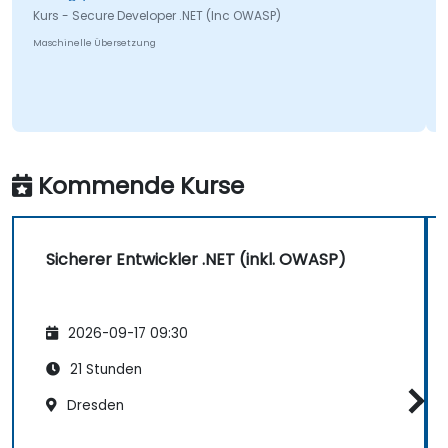
Joshua
- Secure Developer .NET (Inc OWASP)
Kurs - Secu
nelle Übersetzung
Maschinelle Ü
Kommende Kurse
Sicherer Entwickler .NET (inkl. OWASP)
2026-09-17 09:30
21 Stunden
Dresden