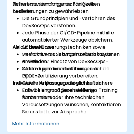
sichere sowie normgerechte Code-
Teilnehmenden folgende Fähigkeiten
Auslieferungen zu gewährleisten.
besitzen:
Die Grundprinzipien und -verfahren des
DevSecOps verstehen.
Jede Phase der CI/CD-Pipeline mithilfe
automatisierter Werkzeuge absichern.
Ablauf des Kurses
Sichere Codierungstechniken sowie
Verfahren zur Schwachstellenanalyse
Interaktive Vorlesungen und Diskussionen.
anwenden.
Praktischer Einsatz von DevSecOps-
Sich mit praktischen Übungen auf die
Werkzeugen innerhalb simulierter
ECDE-Zertifizierung vorbereiten.
Pipelines.
Individuelle Anpassungsmöglichkeiten
Geführte Übungen, die sich auf sichere
Entwicklung und Bereitstellung
Falls Sie ein maßgeschneidertes Training
konzentrieren.
für Ihr Team oder Ihre technischen
Voraussetzungen wünschen, kontaktieren
Sie uns bitte zur Absprache.
Mehr Informationen...