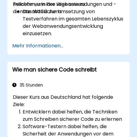
möchten, um ihre Webanwendungen und -
Teilnehmer in der Lage sein zu:
dienste abzusichern.
Das WSTG zur Umsetzung von
Testverfahren im gesamten Lebenszyklus
der Webanwendungsentwicklung
einzusetzen.
Verschiedene Testmethoden
Mehr Informationen...
kennenzulernen, um das WSTG-
Framework an spezifische geschäftliche
Bedürfnisse anzupassen.
Wie man sichere Code schreibt
Diverse Sicherheitstestverfahren
durchzuführen, um Webanwendungen vor
Risiken und Angriffen zu schützen.
35 Stunden
Einen Bewertungsbericht zu erstellen, der
Dieser Kurs aus Deutschland hat folgende
die Ergebnisse der Sicherheitsprüfungen
Ziele:
dokumentiert.
Entwicklern dabei helfen, die Techniken
zum Schreiben sicherer Code zu erlernen
Software-Testern dabei helfen, die
Sicherheit der Anwendungen vor dem