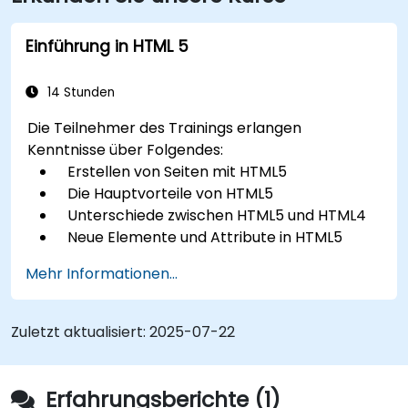
Einführung in HTML 5
14 Stunden
Die Teilnehmer des Trainings erlangen
Kenntnisse über Folgendes:
Erstellen von Seiten mit HTML5
Die Hauptvorteile von HTML5
Unterschiede zwischen HTML5 und HTML4
Neue Elemente und Attribute in HTML5
Umgang mit Audio- und Videodateien in
Mehr Informationen...
HTML5
Erstellung von Formularen
Web Storage zur Entwicklung offline-
Zuletzt aktualisiert:
2025-07-22
fähiger Anwendungen
Erfahrungsberichte (1)