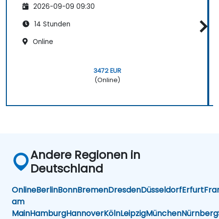
2026-09-09 09:30
14 Stunden
Online
3472 EUR
(Online)
Andere Regionen in
Deutschland
Online
Berlin
Bonn
Bremen
Dresden
Düsseldorf
Erfurt
Fra
am
Main
Hamburg
Hannover
Köln
Leipzig
München
Nürnberg