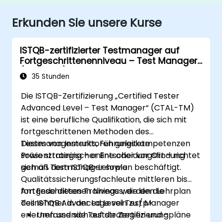
Erkunden Sie unsere Kurse
ISTQB-zertifizierter Testmanager auf
Fortgeschrittenenniveau – Test Manager
(CTAL-TM)
35 Stunden
Die ISTQB-Zertifizierung „Certified Tester
Advanced Level – Test Manager“ (CTAL-TM)
ist eine berufliche Qualifikation, die sich mit
fortgeschrittenen Methoden des
Testmanagements, Führungskompetenzen
Dieses von Instruktoren geleitete
sowie strategischer Entscheidungsfindung
Präsenztraining – online oder vor Ort – richtet
gemäß dem ISTQB-Lehrplan beschäftigt.
sich an Testmanager sowie
Qualitätssicherungsfachleute mittleren bis
fortgeschrittenen Niveaus, die den Lehrplan
Am Ende dieses Trainings werden die
des ISTQB Advanced Level Test Manager
Teilnehmer in der Lage sein zu:/p>
erlernen und sich auf die Zertifizierung
Umfassende Teststrategien und -pläne