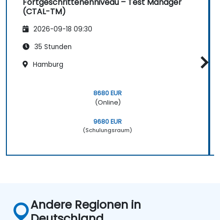
Fortgeschrittenenniveau – Test Manager
Automatisierungsprozesse, visuelle
(CTAL-TM)
Regressionsprüfungen sowie Vorhersage
2026-09-18 09:30
fehleranfälliger Bereiche.
Beherrschung der Struktur der ISTQB
35 Stunden
Foundation-Zertifizierungsprüfung sowie
Hamburg
sichere Beantwortung von Probefragen.
8680 EUR
(Online)
9680 EUR
(Schulungsraum)
Andere Regionen in
Deutschland