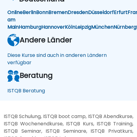
Online
Berlin
Bonn
Bremen
Dresden
Düsseldorf
Erfurt
Fra
am
Main
Hamburg
Hannover
Köln
Leipzig
München
Nürnberg
Andere Länder
Diese Kurse sind auch in anderen Ländern
verfügbar
Beratung
ISTQB Beratung
ISTQB Schulung, ISTQB boot camp, ISTQB Abendkurse,
ISTQB Wochenendkurse, ISTQB Kurs, ISTQB Training,
ISTQB Seminar, ISTQB Seminare, ISTQB Privatkurs,