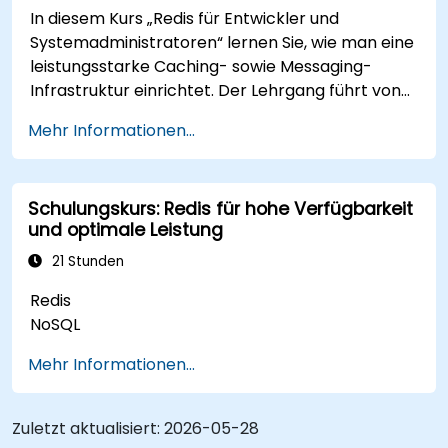
In diesem Kurs „Redis für Entwickler und
Systemadministratoren“ lernen Sie, wie man eine
leistungsstarke Caching- sowie Messaging-
Infrastruktur einrichtet. Der Lehrgang führt von
der Installation und Konfiguration über
Mehr Informationen...
Datenmodellierung, Performance-Optimierung
bis hin zu bewährten Operierungsmethoden und
dem Skalieren auf mehrere Instanzen. Er richtet
Schulungskurs: Redis für hohe Verfügbarkeit
sich an Backend-Entwickler, DevOps-Ingenieure,
und optimale Leistung
Datenbankadministratoren sowie Infrastruktur-
Spezialisten, die In-Memory-Datenspeicher
21 Stunden
implementieren möchten. Sie erwerben
Redis
praktische Kenntnisse zu Themen wie Clustering
NoSQL
mittels Redis Sentinel, Master-Slave-Replikation,
AOF- und RDB-Persistenzstrategien,
Mehr Informationen...
Optimierung durch Pipelining sowie zur
Speicherverwaltung und Fehlerbehebung bei
Latenzproblemen – alles Voraussetzungen für
Zuletzt aktualisiert:
2026-05-28