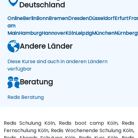
Deutschland
Online
Berlin
Bonn
Bremen
Dresden
Düsseldorf
Erfurt
Fra
am
Main
Hamburg
Hannover
Köln
Leipzig
München
Nürnberg
Andere Länder
Diese Kurse sind auch in anderen Ländern
verfügbar
Beratung
Redis Beratung
Redis Schulung Köln, Redis boot camp Köln, Redis
Fernschulung Köln, Redis Wochenende Schulung Köln,
Redis Abends Schulung Köln, Redis Kurs Köln, Redis