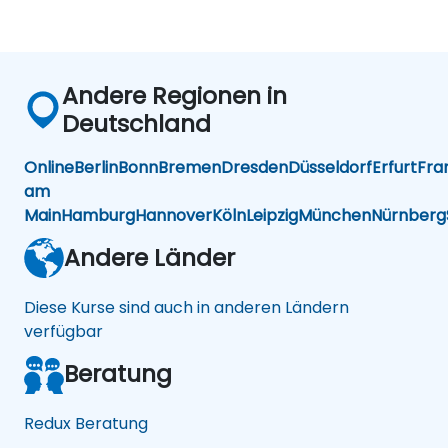
Andere Regionen in
Deutschland
Online
Berlin
Bonn
Bremen
Dresden
Düsseldorf
Erfurt
Fra
am
Main
Hamburg
Hannover
Köln
Leipzig
München
Nürnberg
Andere Länder
Diese Kurse sind auch in anderen Ländern
verfügbar
Beratung
Redux Beratung