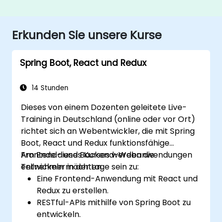
Erkunden Sie unsere Kurse
Spring Boot, React und Redux
14 Stunden
Dieses von einem Dozenten geleitete Live-
Training in Deutschland (online oder vor Ort)
richtet sich an Webentwickler, die mit Spring
Boot, React und Redux funktionsfähige
Frontend- und Backend-Webanwendungen
Am Ende dieses Kurses werden die
entwickeln möchten.
Teilnehmer in der Lage sein zu:
Eine Frontend-Anwendung mit React und
Redux zu erstellen.
RESTful-APIs mithilfe von Spring Boot zu
entwickeln.