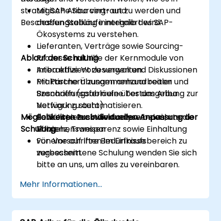
strategische Sourcing- und
Mit SAP Ariba vertraut zu werden und
Beschaffungsabläufe integriert wird.
dessen Stellung innerhalb des SAP-
Ökosystems zu verstehen.
Lieferanten, Verträge sowie Sourcing-
Ablauf der Schulung
Prozesse mithilfe der Kernmodule von
Ariba effizient zu verwalten.
Interaktive Vorlesungen und Diskussionen
Mit Partnern zusammenzuarbeiten und
Praktische Übungen anhand realer
Beschaffungsabläufe über das Ariba
Szenarien (sofern eine Testumgebung zur
Network zu automatisieren.
Verfügung steht)
Möglichkeiten zur individuellen Anpassung der
Bewährte Praktiken anzuwenden, um die
Fallbeispiele sowie Analyse bewährter
Schulung
Effizienz, Transparenz sowie Einhaltung
Vorgehensweisen
von Vorschriften im Einkaufsbereich zu
Für eine auf Ihre Bedürfnisse
verbessern.
zugeschnittene Schulung wenden Sie sich
bitte an uns, um alles zu vereinbaren.
Mehr Informationen...