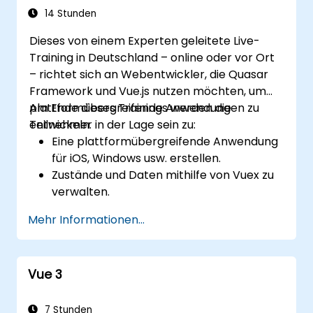
14 Stunden
Dieses von einem Experten geleitete Live-
Training in Deutschland – online oder vor Ort
– richtet sich an Webentwickler, die Quasar
Framework und Vue.js nutzen möchten, um
plattformübergreifende Anwendungen zu
Am Ende dieses Trainings werden die
entwickeln.
Teilnehmer in der Lage sein zu:
Eine plattformübergreifende Anwendung
für iOS, Windows usw. erstellen.
Zustände und Daten mithilfe von Vuex zu
verwalten.
Eine Backend-Anwendung mit Firebase
Mehr Informationen...
aufzubauen.
Vue 3
7 Stunden