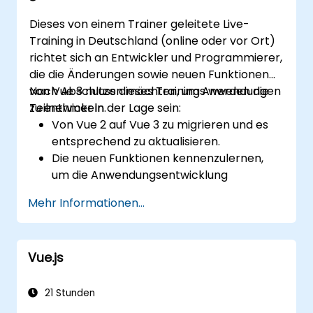
Dieses von einem Trainer geleitete Live-
Training in Deutschland (online oder vor Ort)
richtet sich an Entwickler und Programmierer,
die die Änderungen sowie neuen Funktionen
von Vue 3 nutzen möchten, um Anwendungen
Nach Abschluss dieses Trainings werden die
zu entwickeln.
Teilnehmer in der Lage sein:
Von Vue 2 auf Vue 3 zu migrieren und es
entsprechend zu aktualisieren.
Die neuen Funktionen kennenzulernen,
um die Anwendungsentwicklung
effektiver gestalten zu können.
Mehr Informationen...
Vue 3 zur Erstellung wartbarer und
zuverlässiger Anwendungen einzusetzen
sowie Tests durchzuführen.
Vue.js
21 Stunden