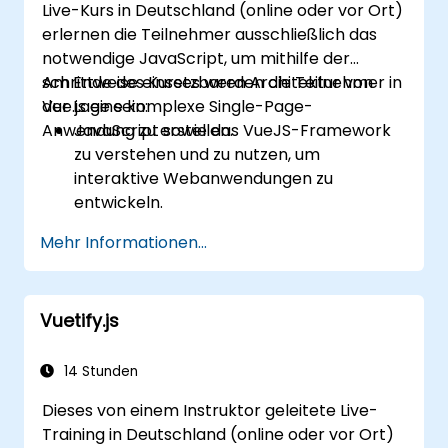
Live-Kurs in Deutschland (online oder vor Ort)
Das Ökosystem von Vue.js zu nutzen, um
erlernen die Teilnehmer ausschließlich das
das Funktionsspektrum des Frameworks
notwendige JavaScript, um mithilfe der
weiter auszuweiten.
schrittweise einsetzbaren Architektur von
Am Ende des Kurses werden die Teilnehmer in
Vue.js eine komplexe Single-Page-
der Lage sein:
Anwendung zu erstellen.
JavaScript sowie das VueJS-Framework
zu verstehen und zu nutzen, um
interaktive Webanwendungen zu
entwickeln.
Interaktive Webanwendungen zu
Mehr Informationen...
gestalten, die effizient auf
Benutzereingaben reagieren.
Modularen und wiederverwendbaren
Vuetify.js
Code zu schreiben.
Eine einfache Ansicht Schritt für Schritt in
eine vollwertige Single-Page-Anwendung
14 Stunden
weiterzuentwickeln.
Dieses von einem Instruktor geleitete Live-
Training in Deutschland (online oder vor Ort)