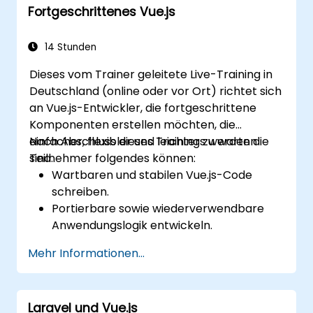
Fortgeschrittenes Vue.js
14 Stunden
Dieses vom Trainer geleitete Live-Training in
Deutschland (online oder vor Ort) richtet sich
an Vue.js-Entwickler, die fortgeschrittene
Komponenten erstellen möchten, die
einfacher, flexibler und leichter zu warten
Nach Abschluss dieses Trainings werden die
sind.
Teilnehmer folgendes können:
Wartbaren und stabilen Vue.js-Code
schreiben.
Portierbare sowie wiederverwendbare
Anwendungslogik entwickeln.
Maßgeschneiderte Komponenten und
Mehr Informationen...
Widgets erstellen, ohne unnötige
Komplexität einzubauen.
Laravel und Vue.js