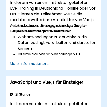
In diesem von einem Instruktor geleiteten
Live-Training in Deutschland – online oder vor
Ort – lernen die Teilnehmer, wie sie die
modular erweiterbare Architektur von Vue.js
nutzen können, um eigenständige Single-
Am Ende dieses Trainings werden die
Page-Anwendungen zu erstellen.
Teilnehmer in der Lage sein zu:
Webanwendungen zu entwickeln, die
Daten bedingt verarbeiten und darstellen
können.
Interaktive Webanwendungen zu
gestalten, die schnell auf
Mehr Informationen...
Benutzeraktionen reagieren.
Modularen und wiederverwendbaren
Code zu generieren.
JavaScript und Vue.js für Einsteiger
Eine einzelne Ansicht schrittweise in eine
vollständige Single-Page-Anwendung
umzuwandeln.
21 Stunden
Vue.js nahtlos in bestehende Webseiten
In diesem von einem Instruktor geleiteten
einzubinden.