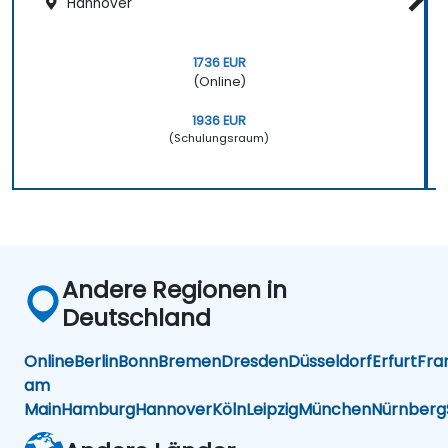
Hannover
1736 EUR
(Online)
1936 EUR
(Schulungsraum)
Andere Regionen in
Deutschland
Online
Berlin
Bonn
Bremen
Dresden
Düsseldorf
Erfurt
Fra
am
Main
Hamburg
Hannover
Köln
Leipzig
München
Nürnberg