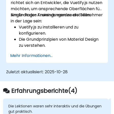
richtet sich an Entwickler, die Vuetify.js nutzen
möchten, um ansprechende Oberflächen für
Single-Page-Anwendungen zu erstellen.
Am Ende des Trainings werden die Teilnehmer
in der Lage sein:
Vuetify.js zu installieren und zu
konfigurieren.
Die Grundprinzipien von Material Design
zu verstehen.
Eine Single-Page-Anwendung mit einer
Mehr Informationen...
anspruchsvollen Benutzeroberfläche
mithilfe von Vue.js und Vuetify.js zu
erstellen.
Zuletzt aktualisiert:
2025-10-28
Erfahrungsberichte(4)
Die Lektionen waren sehr interaktiv und die Übungen
gut praktisch.