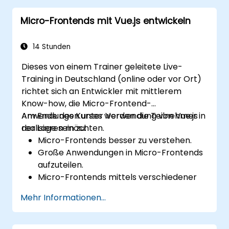
Micro-Frontends mit Vue.js entwickeln
14 Stunden
Dieses von einem Trainer geleitete Live-
Training in Deutschland (online oder vor Ort)
richtet sich an Entwickler mit mittlerem
Know-how, die Micro-Frontend-
Anwendungen unter Verwendung von Vue.js
Am Ende des Kurses werden die Teilnehmer in
realisieren möchten.
der Lage sein zu:
Micro-Frontends besser zu verstehen.
Große Anwendungen in Micro-Frontends
aufzuteilen.
Micro-Frontends mittels verschiedener
Ansätze umzusetzen.
Mehr Informationen...
Mit Vue.js Micro-Frontend-Anwendungen
zu entwickeln.