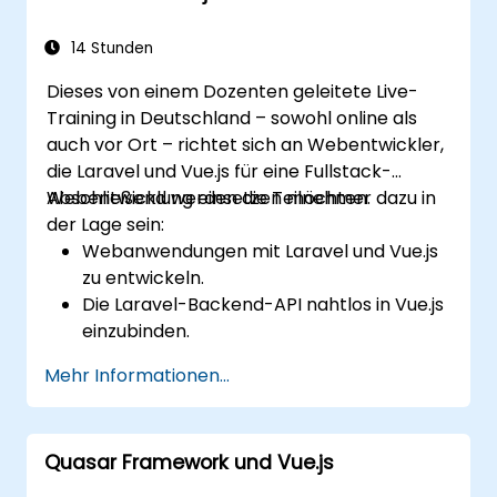
14 Stunden
Dieses von einem Dozenten geleitete Live-
Training in Deutschland – sowohl online als
auch vor Ort – richtet sich an Webentwickler,
die Laravel und Vue.js für eine Fullstack-
Webentwicklung einsetzen möchten.
Abschließend werden die Teilnehmer dazu in
der Lage sein:
Webanwendungen mit Laravel und Vue.js
zu entwickeln.
Die Laravel-Backend-API nahtlos in Vue.js
einzubinden.
Eine fertiggestellte Laravel-Anwendung
Mehr Informationen...
zu veröffentlichen.
Quasar Framework und Vue.js