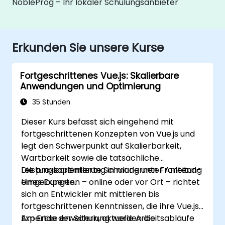
NobleProg – Ihr lokaler Schulungsanbieter
Erkunden Sie unsere Kurse
Fortgeschrittenes Vue.js: Skalierbare
Anwendungen und Optimierung
35 Stunden
Dieser Kurs befasst sich eingehend mit
fortgeschrittenen Konzepten von Vue.js und
legt den Schwerpunkt auf Skalierbarkeit,
Wartbarkeit sowie die tatsächliche
Leistungsoptimierung in modernen Frontend-
Die praxisorientierte Schulung unter Anleitung
Umgebungen.
eines Experten – online oder vor Ort – richtet
sich an Entwickler mit mittleren bis
fortgeschrittenen Kenntnissen, die ihre Vue.js-
Expertise erweitern, aktuelle Arbeitsabläufe
Am Ende der Schulung werden die