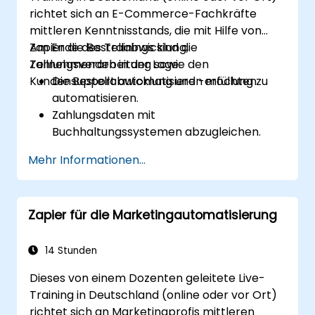
richtet sich an E-Commerce-Fachkräfte
mittleren Kenntnisstands, die mit Hilfe von
Zapier die Bestellabwicklung,
Am Ende des Trainings sind die
Zahlungsverarbeitung sowie den
Teilnehmenden in der Lage:
Kundensupport automatisieren möchten.
Die Bestellabwicklung und -erfüllung zu
automatisieren.
Zahlungsdaten mit
Buchhaltungssystemen abzugleichen.
Den Kundensupport durch
Mehr Informationen...
Automatisierung zu verbessern.
Marketing- und Vertriebsprozesse
effizienter zu gestalten.
Zapier für die Marketingautomatisierung
14 Stunden
Dieses von einem Dozenten geleitete Live-
Training in Deutschland (online oder vor Ort)
richtet sich an Marketingprofis mittleren