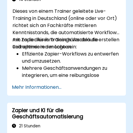
Dieses von einem Trainer geleitete Live-
Training in Deutschland (online oder vor Ort)
richtet sich an Fachkräfte mittleren
Kenntnisstands, die automatisierte Workflows
mit Zapier für ihre Geschäftsabläufe erstellen
Am Ende dieses Trainings werden die
und optimieren möchten.
Teilnehmer in der Lage sein:
Effiziente Zapier-Workflows zu entwerfen
und umzusetzen.
Mehrere Geschäftsanwendungen zu
integrieren, um eine reibungslose
Automatisierung zu gewährleisten.
Mehr Informationen...
Die Leistung von Zaps zu optimieren sowie
häufig auftretende Probleme zu beheben.
Workflow-Automatisierungen skalierbar
Zapier und KI für die
zu gestalten, um den Bedürfnissen des
Geschäftsautomatisierung
Unternehmens gerecht zu werden.
21 Stunden