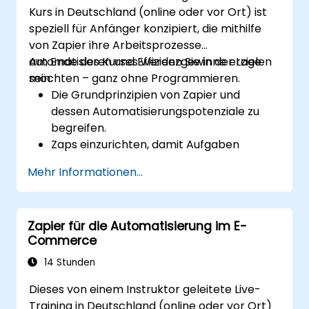
Kurs in Deutschland (online oder vor Ort) ist
speziell für Anfänger konzipiert, die mithilfe
von Zapier ihre Arbeitsprozesse
automatisieren und Effizienzgewinne erzielen
Am Ende des Kurses werden Sie in der Lage
möchten – ganz ohne Programmieren.
sein:
Die Grundprinzipien von Zapier und
dessen Automatisierungspotenziale zu
begreifen.
Zaps einzurichten, damit Aufgaben
automatisch ablaufen können.
Mehr Informationen...
Beliebte Geschäftsanwendungen
erfolgreich mit Zapier zu verbinden.
Automatisierte Workflows
Zapier für die Automatisierung im E-
gewinnbringend verwalten und weiter
Commerce
optimieren.
14 Stunden
Dieses von einem Instruktor geleitete Live-
Training in Deutschland (online oder vor Ort)