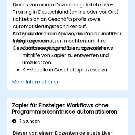
Dieses von einem Dozenten geleitete Live-
Training in Deutschland (online oder vor Ort)
richtet sich an Geschäftsprofis sowie
Automatisierungstechniker auf
fortgeschrittenem Niveau, die Zapier und KI-
Am Ende des Trainings werden die Teilnehmer
Integrationen nutzen möchten, um ihre
in der Lage sein:
Geschäftsvorgänge effizient zu skalieren.
Komplexe Automatisierungsworkflows
mithilfe von Zapier zu entwerfen und
umzusetzen.
KI-Modelle in Geschäftsprozesse zu
integrieren, um prädiktive Erkenntnisse zu
Mehr Informationen...
gewinnen.
Vorgänge durch die Automatisierung von
Aufgaben auf mehreren Plattformen zu
Zapier für Einsteiger: Workflows ohne
optimieren.
Programmierkenntnisse automatisieren
Automatisierte Workflows zu überwachen
und Fehler zu beheben, um kontinuierliche
7 Stunden
Verbesserungen zu erreichen.
Dieser von einem Dozenten geleitete Live-