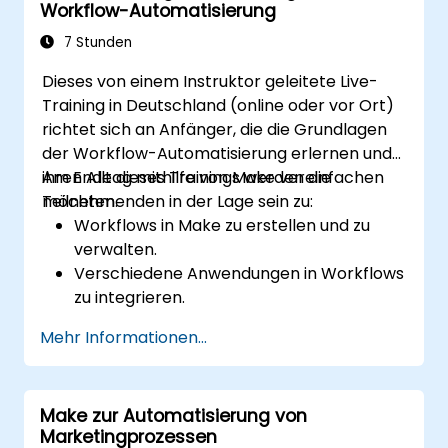
Workflow-Automatisierung
einzurichten.
Verkaufs- und Inventarverwaltung durch
7 Stunden
fortgeschrittene
Dieses von einem Instruktor geleitete Live-
Automatisierungsstrategien zu
Training in Deutschland (online oder vor Ort)
optimieren.
richtet sich an Anfänger, die die Grundlagen
der Workflow-Automatisierung erlernen und
ihren Alltag mithilfe von Make vereinfachen
Am Ende dieses Trainings werden die
möchten.
Teilnehmenden in der Lage sein zu:
Workflows in Make zu erstellen und zu
verwalten.
Verschiedene Anwendungen in Workflows
zu integrieren.
Einfache Aufgaben wie
Mehr Informationen...
Datensynchronisierung,
Benachrichtigungen und Dateiverwaltung
automatisch auszuführen.
Make zur Automatisierung von
Vordefinierte Vorlagen zu nutzen sowie
Marketingprozessen
eigene Workflows zu entwerfen.