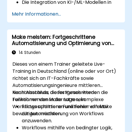
Die Integration von KI-/ML-Modellen in
Make-Workflows mittels APIs.
Mehr Informationen...
Die Umsetzung von Sentiment-Analyse,
prädiktiver Modellierung sowie
datengestützter Entscheidungsfindung.
Make meistern: Fortgeschrittene
Das Optimieren und Skalieren von KI-
Automatisierung und Optimierung von
gesteuerten Automatisierungsprozessen.
Workflows
14 Stunden
Dieses von einem Trainer geleitete Live-
Training in Deutschland (online oder vor Ort)
richtet sich an IT-Fachkräfte sowie
Automatisierungsingenieure mittleren
Kenntnisstands, die fortgeschrittene
Nach Abschluss dieses Kurses werden die
Funktionen von Make nutzen, komplexe
Teilnehmenden in der Lage sein:
Workflows optimieren und Fehler effektiv
Fortgeschrittene Funktionen von Make
bewältigen möchten.
zur Automatisierung von Workflows
anzuwenden.
Workflows mithilfe von bedingter Logik,