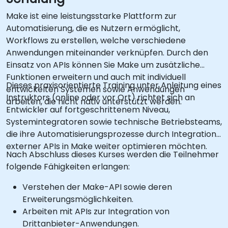
Make ist eine leistungsstarke Plattform zur
Automatisierung, die es Nutzern ermöglicht,
Workflows zu erstellen, welche verschiedene
Anwendungen miteinander verknüpfen. Durch den
Einsatz von APIs können Sie Make um zusätzliche
Funktionen erweitern und auch mit individuell
Dieses praxisorientierte Training unter Anleitung eines
entwickelten Systemen sowie Anwendungen
Instruktors (online oder vor Ort) richtet sich an
arbeiten, die nicht nativ unterstützt werden.
Entwickler auf fortgeschrittenem Niveau,
Systemintegratoren sowie technische Betriebsteams,
die ihre Automatisierungsprozesse durch Integration
externer APIs in Make weiter optimieren möchten.
Nach Abschluss dieses Kurses werden die Teilnehmer
folgende Fähigkeiten erlangen:
Verstehen der Make-API sowie deren
Erweiterungsmöglichkeiten.
Arbeiten mit APIs zur Integration von
Drittanbieter-Anwendungen.