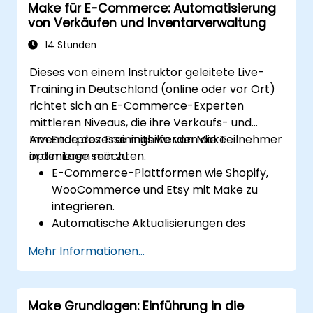
Make für E-Commerce: Automatisierung
Prozeduren umzusetzen.
von Verkäufen und Inventarverwaltung
Die Infrastrukturorchestrierung mithilfe
der erweiterten Make-Integrationen zu
14 Stunden
optimieren.
Dieses von einem Instruktor geleitete Live-
Training in Deutschland (online oder vor Ort)
richtet sich an E-Commerce-Experten
mittleren Niveaus, die ihre Verkaufs- und
Inventarprozesse mithilfe von Make
Am Ende des Trainings werden die Teilnehmer
optimieren möchten.
in der Lage sein zu:
E-Commerce-Plattformen wie Shopify,
WooCommerce und Etsy mit Make zu
integrieren.
Automatische Aktualisierungen des
Inventars sowie Verfolgung von
Mehr Informationen...
Bestellungen über mehrere Plattformen
zu realisieren.
Automatisierte Workflows für
Make Grundlagen: Einführung in die
Kundenkommunikation und Support