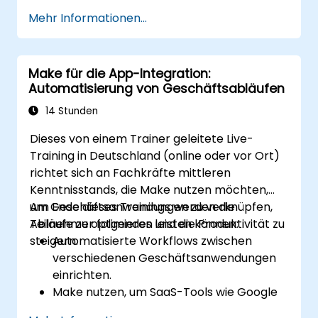
Iteratoren und Fehlerbehandlung zu
Mehr Informationen...
optimieren.
Mehrere Anwendungen nahtlos zu
integrieren, um
Make für die App-Integration:
Automatisierungsprozesse
Automatisierung von Geschäftsabläufen
sicherzustellen.
Workflows zu überwachen und bei
14 Stunden
Problemen schnell Abhilfe zu schaffen,
Dieses von einem Trainer geleitete Live-
damit deren Effizienz maximiert wird.
Training in Deutschland (online oder vor Ort)
Best Practices zur Skalierung von
richtet sich an Fachkräfte mittleren
Automatisierungslösungen erfolgreich
Kenntnisstands, die Make nutzen möchten,
umzusetzen.
um Geschäftsanwendungen zu verknüpfen,
Am Ende dieses Trainings werden die
Abläufe zu optimieren und die Produktivität zu
Teilnehmer folgendes leisten können:
steigern.
Automatisierte Workflows zwischen
verschiedenen Geschäftsanwendungen
einrichten.
Make nutzen, um SaaS-Tools wie Google
Workspace, Slack, Trello und Stripe zu