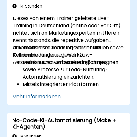
Fehler in Workflows zu erkennen und zu
14 Stunden
beheben.
Dieses von einem Trainer geleitete Live-
Training in Deutschland (online oder vor Ort)
richtet sich an Marketingexperten mittleren
Kenntnisstands, die repetitive Aufgaben
automatisieren, Leads effektiv betreuen sowie
Am Ende dieser Schulung werden die
Kundenbindung durch Workflow-
Teilnehmer in der Lage sein zu:
Automatisierung verbessern möchten.
Make nutzen, um Marketingkampagnen
sowie Prozesse zur Lead-Nurturing-
Automatisierung einzurichten.
Mittels integrierter Plattformen
individuelle Kundenreise-Pläne zu
Mehr Informationen...
erstellen.
Daten zwischen Marketingwerkzeugen
wie Mailchimp, HubSpot und Social-
No-Code-KI-Automatisierung (Make +
Media-Plattformen synchronisieren.
KI-Agenten)
Automatisierte Workflows überwachen
und analysieren, um die
18 Stunden