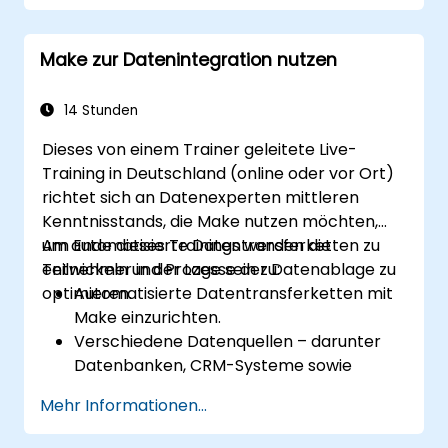
Aufgabenverfolgung und
Berichterstattung durch Automatisierung
Make zur Datenintegration nutzen
zu verbessern.
14 Stunden
Dieses von einem Trainer geleitete Live-
Training in Deutschland (online oder vor Ort)
richtet sich an Datenexperten mittleren
Kenntnisstands, die Make nutzen möchten,
um automatisierte Datentransferketten zu
Am Ende dieses Trainings werden die
entwickeln und Prozesse der Datenablage zu
Teilnehmer in der Lage sein zu:
optimieren.
Automatisierte Datentransferketten mit
Make einzurichten.
Verschiedene Datenquellen – darunter
Datenbanken, CRM-Systeme sowie
Cloud-Anwendungen – zu integrieren.
Mehr Informationen...
Echtzeit-Synchronisation und -
Transformation von Daten umzusetzen.