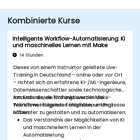
Kombinierte Kurse
Intelligente Workflow-Automatisierung: KI
und maschinelles Lernen mit Make
14 Stunden
Dieses von einem Instruktor geleitete Live-
Training in Deutschland – online oder vor Ort
– richtet sich an erfahrene KI-/ML-Ingenieure,
Datenwissenschaftler sowie technologische
Innovatoren, die KI-Funktionen in Make-
Am Ende dieses Trainings werden die
Workflows integrieren möchten, um Prozesse
Teilnehmer folgende Fähigkeiten erlangt
effizienter zu gestalten und zu automatisieren.
haben:
Das Verständnis der Möglichkeiten von KI
und maschinellem Lernen in der
Automatisierung.