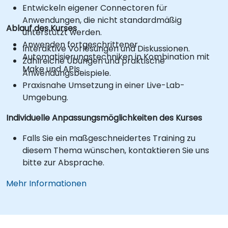
Entwickeln eigener Connectoren für
Anwendungen, die nicht standardmäßig
Ablauf des Kurses
unterstützt werden.
Anwenden fortgeschrittener
Interaktive Vorlesungen und Diskussionen.
Automatisierungstechniken in Kombination mit
Zahlreiche Übungen und praktische
Make und APIs.
Anwendungsbeispiele.
Praxisnahe Umsetzung in einer Live-Lab-
Umgebung.
Individuelle Anpassungsmöglichkeiten des Kurses
Falls Sie ein maßgeschneidertes Training zu
diesem Thema wünschen, kontaktieren Sie uns
bitte zur Absprache.
Mehr Informationen