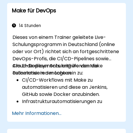
Automatisierungsworkflows zu optimieren
Make für DevOps
sowie Probleme zu beheben.
14 Stunden
Dieses von einem Trainer geleitete Live-
Schulungsprogramm in Deutschland (online
oder vor Ort) richtet sich an fortgeschrittene
DevOps-Profis, die CI/CD-Pipelines sowie
Cloud-Deployments mithilfe von Make
Am Ende dieser Schulung werden die
automatisieren möchten.
Teilnehmer in der Lage sein zu:
CI/CD-Workflows mit Make zu
automatisieren und diese an Jenkins,
GitHub sowie Docker anzubinden.
Infrastrukturautomatisierungen zu
verwalten, um Cloud-Ressourcen
Mehr Informationen...
bereitzustellen und zu überwachen.
Effiziente Automatisierung von Code-
Deployment, Tests sowie Rollback-