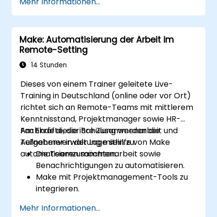
Mehr Informationen...
verbinden.
Mehrschrittige Workflows ohne
Programmierung entwerfen und
Make: Automatisierung der Arbeit im
implementieren.
Remote-Setting
Automatisierte Workflows optimieren
sowie Fehler beheben.
14 Stunden
Dieses von einem Trainer geleitete Live-
Training in Deutschland (online oder vor Ort)
richtet sich an Remote-Teams mit mittlerem
Kenntnisstand, Projektmanager sowie HR-
Fachkräfte, die ihre Zusammenarbeit und
Am Ende dieser Schulung werden die
Aufgabenverwaltung mithilfe von Make
Teilnehmer in der Lage sein zu:
automatisieren möchten.
Die Teamzusammenarbeit sowie
Benachrichtigungen zu automatisieren.
Make mit Projektmanagement-Tools zu
integrieren.
HR- und Onboarding-Prozesse effizienter
Mehr Informationen...
abzuwickeln.