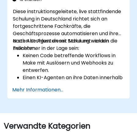
Kampagnenergebnisse zu optimieren.
Diese instruktionsgeleitete, live stattfindende
Best Practices zur skalierbaren
Schulung in Deutschland richtet sich an
Umsetzung von Marketing-Automation-
fortgeschrittene Fachkräfte, die
Strategien anwenden.
Geschäftsprozesse automatisieren und ihren
ersten KI-Agenten mit Make entwickeln
Nach Abschluss dieser Schulung werden die
möchten.
Teilnehmer in der Lage sein:
Keinen Code betreffende Workflows in
Make mit Auslösern und Webhooks zu
entwerfen.
Einen KI-Agenten an ihre Daten innerhalb
eines Flusses anzubinden.
Mehr Informationen...
Einen echten Prozess durchgängig zu
automatisieren, einschließlich
Fehlerbehandlung und Überwachung.
Verwandte Kategorien