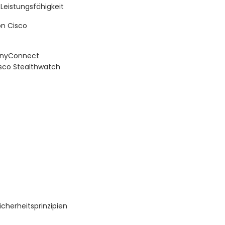
 Leistungsfähigkeit
on Cisco
AnyConnect
sco Stealthwatch
cherheitsprinzipien