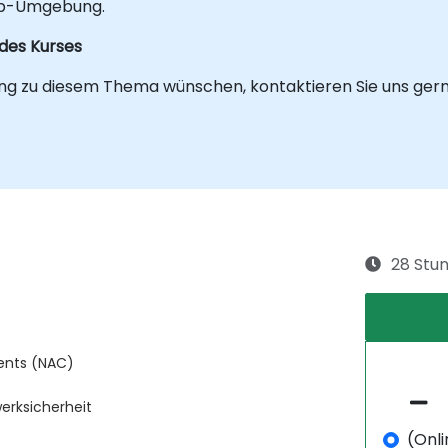
Lab-Umgebung.
 des Kurses
ing zu diesem Thema wünschen, kontaktieren Sie uns gern
28 Stu
ents (NAC)
werksicherheit
(Onli