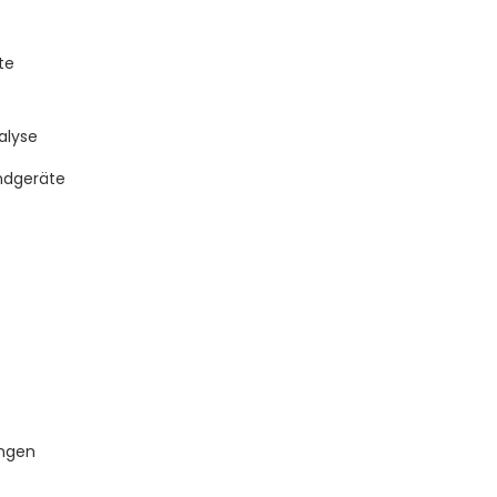
te
alyse
ndgeräte
ängen