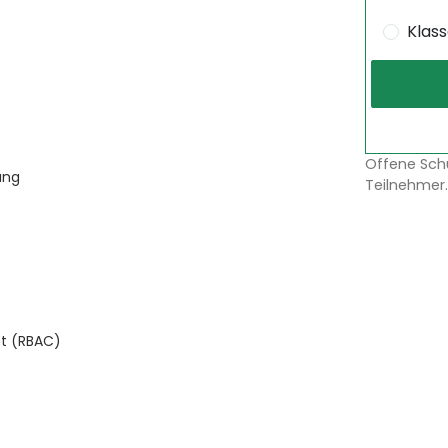
Klas
Offene Sch
ung
Teilnehmer.
t (RBAC)