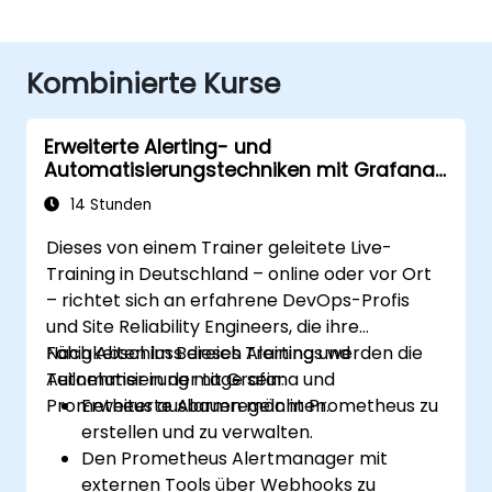
Kombinierte Kurse
Erweiterte Alerting- und
Automatisierungstechniken mit Grafana
und Prometheus
14 Stunden
Dieses von einem Trainer geleitete Live-
Training in Deutschland – online oder vor Ort
– richtet sich an erfahrene DevOps-Profis
und Site Reliability Engineers, die ihre
Fähigkeiten im Bereich Alerting und
Nach Abschluss dieses Trainings werden die
Automatisierung mit Grafana und
Teilnehmer in der Lage sein:
Prometheus ausbauen möchten.
Erweiterte Alarmregeln in Prometheus zu
erstellen und zu verwalten.
Den Prometheus Alertmanager mit
externen Tools über Webhooks zu