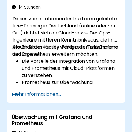
14 Stunden
Dieses von erfahrenen Instruktoren geleitete
Live-Training in Deutschland (online oder vor
Ort) richtet sich an Cloud- sowie DevOps-
Ingenieure mittleren Kenntnisniveaus, die ihre
Cloud-Observability-Fähigkeiten mit Grafana
Am Ende des Kurses werden die Teilnehmer in
und Prometheus erweitern möchten.
der Lage sein:
Die Vorteile der Integration von Grafana
und Prometheus mit Cloud-Plattformen
zu verstehen.
Prometheus zur Überwachung
cloudbasierter Ressourcen einzurichten.
Mehr Informationen...
Grafana so zu konfigurieren, dass
Metriken von Cloud-Diensten dargestellt
werden können.
Überwachung mit Grafana und
Cloud-native Tools und Integrationen zur
Prometheus
Skalierung des Monitorings effektiv
nutzen.