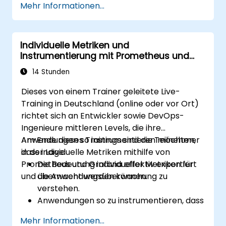
Mehr Informationen...
konfigurieren.
Vorlagenfunktionen in Grafana für
dynamische und wiederverwendbare
Individuelle Metriken und
Dashboards zu nutzen.
Instrumentierung mit Prometheus und
Alerting-Mechanismen einzurichten, um
Grafana
die operative Wahrnehmung zu
14 Stunden
verbessern.
Dieses von einem Trainer geleitete Live-
Training in Deutschland (online oder vor Ort)
richtet sich an Entwickler sowie DevOps-
Ingenieure mittleren Levels, die ihre
Anwendungen so instrumentieren möchten,
Am Ende dieses Trainings sind die Teilnehmer
dass individuelle Metriken mithilfe von
in der Lage:
Prometheus und Grafana effektiv exportiert
Die Bedeutung individueller Metriken für
und überwacht werden können.
die Anwendungsüberwachung zu
verstehen.
Anwendungen so zu instrumentieren, dass
sie individuelle Metriken für Prometheus
Mehr Informationen...
exportieren können.