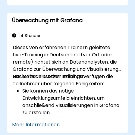
Dashboards in Grafana zu erstellen und
einzurichten, um individuelle Metriken
Überwachung mit Grafana
visuell darzustellen.
Best Practices für die Integration der
Überwachung in den Entwicklungszyklus
14 Stunden
anzuwenden.
Dieses von erfahrenen Trainern geleitete
Live-Training in Deutschland (vor Ort oder
remote) richtet sich an Datenanalysten, die
Grafana zur Überwachung und Visualisierung
von Daten einsetzen möchten.
Nach Abschluss des Trainings verfügen die
Teilnehmer über folgende Fähigkeiten:
Sie können das nötige
Entwicklungsumfeld einrichten, um
anschließend Visualisierungen in Grafana
zu erstellen.
Sie können Grafana für eine hohe
Mehr Informationen...
Verfügbarkeit konfigurieren.
Sie wissen, wie man Panels und