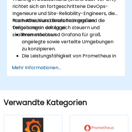
Endpunkten sowie bestehenden
richtet sich an fortgeschrittene DevOps-
Systemen ermöglichen.
Ingenieure und Site-Reliability-Engineers, die
Prometheus und Grafana in großen
Nach Abschluss dieses Trainings sind die
Umgebungen erfolgreich steuern und
Teilnehmer in der Lage:
skalieren möchten.
Prometheus und Grafana für groß
angelegte sowie verteilte Umgebungen
zu konzipieren.
Die Leistungsfähigkeit von Prometheus in
Systemen mit hohem Datenaufkommen
Mehr Informationen...
zu optimieren.
Grafana für große Datensätze und
komplexe Visualisierungen einzurichten.
Fortgeschrittene Strategien zur
Fehlerbehebung sowie zur Skalierung zu
Verwandte Kategorien
implementieren.