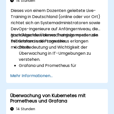
14 Stunden
Dieses von einem Dozenten geleitete Live-
Training in Deutschland (online oder vor Ort)
richtet sich an Systemadministratoren sowie
DevOps-Ingenieure auf Anfängerniveau, die
grundlegende Überwachungskompetenzen
Nach Abschluss dieses Trainings werden die
mit Grafana und Prometheus erlangen
Teilnehmer in der Lage sein:
möchten.
Die Bedeutung und Wichtigkeit der
Überwachung in IT-Umgebungen zu
verstehen.
Grafana und Prometheus für
grundlegende Überwachungsaufgaben zu
Mehr Informationen...
installieren und zu konfigurieren.
Einfache Dashboards sowie
Benachrichtigungen zur Visualisierung der
Überwachung von Kubernetes mit
Systemleistung zu erstellen.
Prometheus und Grafana
Best Practices für die Überwachung der
Systemverfügbarkeit und -performance
14 Stunden