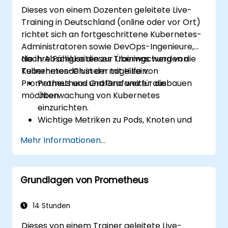
anzuwenden.
Dieses von einem Dozenten geleitete Live-
Training in Deutschland (online oder vor Ort)
richtet sich an fortgeschrittene Kubernetes-
Administratoren sowie DevOps-Ingenieure,
die ihre Fähigkeiten zur Überwachung von
Nach Abschluss dieses Trainings werden die
Kubernetes-Clustern mit Hilfe von
Teilnehmenden in der Lage sein:
Prometheus und Grafana weiter ausbauen
Prometheus und Grafana für die
möchten.
Überwachung von Kubernetes
einzurichten.
Wichtige Metriken zu Pods, Knoten und
Diensten zu überwachen.
Mehr Informationen...
Dynamische Dashboards zu erstellen, um
den Zustand sowie die Leistung des
Clusters darzustellen.
Grundlagen von Prometheus
Warnstrategien zu implementieren, damit
Probleme frühzeitig erkannt werden
können.
14 Stunden
Bewährte Vorgehensweisen zur
Dieses von einem Trainer geleitete Live-