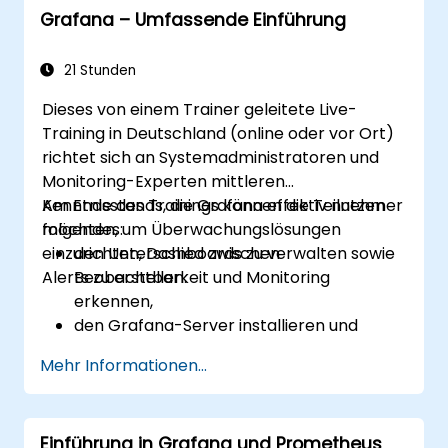
Grafana – Umfassende Einführung
Erstellung komplexer Abfragen zu
verwenden.
Bewährte Methoden zum Skalieren von
21 Stunden
Grafana, zur Leistungsoptimierung sowie
Dieses von einem Trainer geleitete Live-
zur Gewährleistung hoher Verfügbarkeit
Training in Deutschland (online oder vor Ort)
kennenzulernen.
richtet sich an Systemadministratoren und
Monitoring-Experten mittleren
Kenntnisstands, die Grafana effektiv nutzen
Am Ende des Trainings können die Teilnehmer
möchten, um Überwachungslösungen
folgendes:
einzurichten, Dashboards zu verwalten sowie
den Unterschied zwischen
Alerts zu erstellen.
Beobachtbarkeit und Monitoring
erkennen,
den Grafana-Server installieren und
konfigurieren,
Mehr Informationen...
Datenquellen wie Prometheus, InfluxDB
und ElasticSearch mit Grafana
verknüpfen,
Einführung in Grafana und Prometheus
Dashboards sowie Diagramme erstellen,