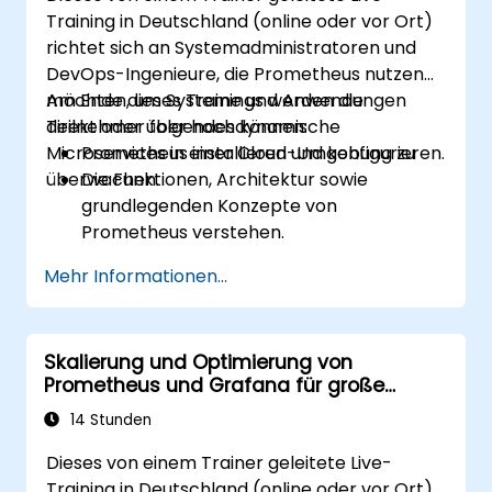
Skalierung der Monitoring-Lösungen in
Training in Deutschland (online oder vor Ort)
Kubernetes-Umgebungen anzuwenden.
richtet sich an Systemadministratoren und
DevOps-Ingenieure, die Prometheus nutzen
möchten, um Systeme und Anwendungen
Am Ende dieses Trainings werden die
direkt oder über hochdynamische
Teilnehmer folgendes können:
Microservices in einer Cloud-Umgebung zu
Prometheus installieren und konfigurieren.
überwachen.
Die Funktionen, Architektur sowie
grundlegenden Konzepte von
Prometheus verstehen.
Lernen, wie man Daten mithilfe von
Mehr Informationen...
PromQL abfragt.
Mithilfe von Grafana Visualisierungen und
Dashboards erstellen.
Skalierung und Optimierung von
Regeln zur Systemüberwachung und
Prometheus und Grafana für große
Alarmierung konfigurieren.
Umgebungen
System- sowie Anwendungsleistung
14 Stunden
analysieren und optimieren.
Dieses von einem Trainer geleitete Live-
Eine sichere Integration mit entfernten
Training in Deutschland (online oder vor Ort)