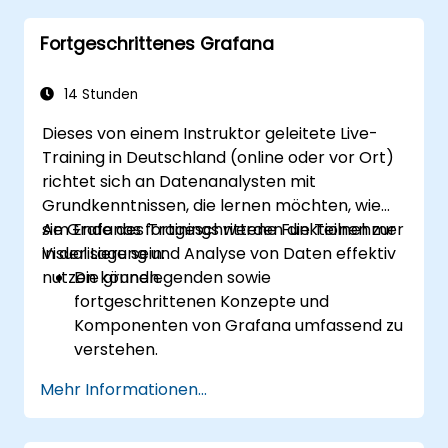
Dashboards individuell anhand von Daten
Fortgeschrittenes Grafana
gestaltet.
Sie können ein Reverse Proxy so
konfigurieren, dass Grafana besonders
14 Stunden
schnell lädt.
Dieses von einem Instruktor geleitete Live-
Training in Deutschland (online oder vor Ort)
richtet sich an Datenanalysten mit
Grundkenntnissen, die lernen möchten, wie
sie Grafanas fortgeschrittene Funktionen zur
Am Ende des Trainings werden die Teilnehmer
Visualisierung und Analyse von Daten effektiv
in der Lage sein:
nutzen können.
Die grundlegenden sowie
fortgeschrittenen Konzepte und
Komponenten von Grafana umfassend zu
verstehen.
Vorlagenvariablen sowie dynamische
Mehr Informationen...
Dashboards einzusetzen, um die
Datenvisualisierung zu optimieren.
Die Grafana-Abfragesprache zur