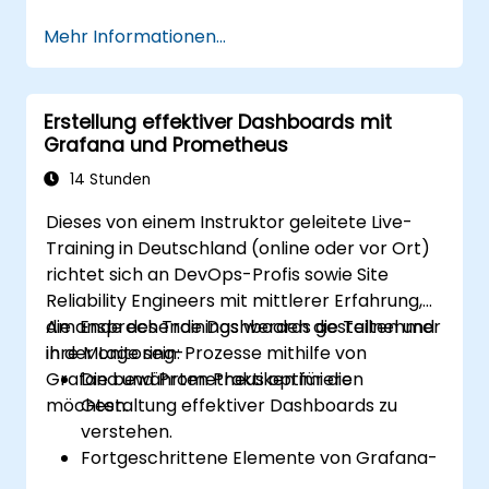
verknüpfen.
Mehr Informationen...
Automatisierte Reaktionen auf Alarme
einzurichten, um Probleme schneller zu
lösen.
Erstellung effektiver Dashboards mit
Grafana zur effektiven Visualisierung und
Grafana und Prometheus
Verwaltung von Alarmen zu nutzen.
14 Stunden
Dieses von einem Instruktor geleitete Live-
Training in Deutschland (online oder vor Ort)
richtet sich an DevOps-Profis sowie Site
Reliability Engineers mit mittlerer Erfahrung,
die ansprechende Dashboards gestalten und
Am Ende des Trainings werden die Teilnehmer
ihre Monitoring-Prozesse mithilfe von
in der Lage sein:
Grafana und Prometheus optimieren
Die bewährten Praktiken für die
möchten.
Gestaltung effektiver Dashboards zu
verstehen.
Fortgeschrittene Elemente von Grafana-
Dashboards zu erstellen und zu