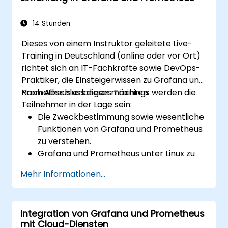
gestalten und anpassen,
mittels Variablen und Abfragen
14 Stunden
dynamische Dashboards generieren,
Dieses von einem Instruktor geleitete Live-
Benachrichtigungen und Alerts in Grafana
Training in Deutschland (online oder vor Ort)
einrichten,
richtet sich an IT-Fachkräfte sowie DevOps-
Plugins installieren und verwalten, um die
Praktiker, die Einsteigerwissen zu Grafana und
Funktionalität von Grafana zu erweitern.
Prometheus erlangen möchten.
Nach Abschluss dieses Trainings werden die
Teilnehmer in der Lage sein:
Die Zweckbestimmung sowie wesentliche
Funktionen von Grafana und Prometheus
zu verstehen.
Grafana und Prometheus unter Linux zu
installieren und einzurichten.
Mehr Informationen...
Grundlegende Datenquellen sowie
Dashboards in Grafana zu konfigurieren.
Systemmetriken zu überwachen und die
Integration von Grafana und Prometheus
gesammelten Daten mithilfe von
mit Cloud-Diensten
Prometheus darzustellen.