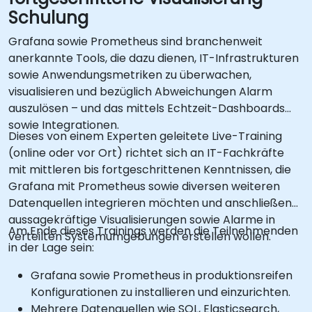
Schulung
Grafana sowie Prometheus sind branchenweit
anerkannte Tools, die dazu dienen, IT-Infrastrukturen
sowie Anwendungsmetriken zu überwachen,
visualisieren und bezüglich Abweichungen Alarm
auszulösen – und das mittels Echtzeit-Dashboards
sowie Integrationen.
Dieses von einem Experten geleitete Live-Training
(online oder vor Ort) richtet sich an IT-Fachkräfte
mit mittleren bis fortgeschrittenen Kenntnissen, die
Grafana mit Prometheus sowie diversen weiteren
Datenquellen integrieren möchten und anschließend
aussagekräftige Visualisierungen sowie Alarme in
Am Ende dieses Trainings werden die Teilnehmenden
verteilten Systemumgebungen erstellen wollen.
in der Lage sein:
Grafana sowie Prometheus in produktionsreifen
Konfigurationen zu installieren und einzurichten.
Mehrere Datenquellen wie SQL, Elasticsearch,