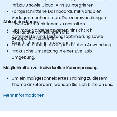
InfluxDB sowie Cloud-APIs zu integrieren.
Fortgeschrittene Dashboards mit Variablen,
Vorlagenmechanismen, Datenumwandlungen
Ablauf des Kurses
sowie Alarmfunktionen zu gestalten.
Optimale Vorgehensweisen hinsichtlich
Interaktive Vorlesungen und
Datenerstellung, Leistungsoptimierung sowie
Gruppendiskussionen.
Zugriffssteuerung anzuwenden.
Zahlreiche Übungen zur praktischen Anwendung.
Praktische Umsetzung in einer Live-Lab-
Umgebung.
Möglichkeiten zur individuellen Kursanpassung
Um ein maßgeschneidertes Training zu diesem
Thema anzufordern, wenden Sie sich bitte an uns.
Mehr Informationen