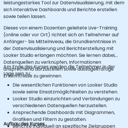
leistungsstarkes Tool zur Datenvisualisierung, mit dem
sich interaktive Dashboards und Berichte erstellen
sowie teilen lassen.
Dieses von einem Dozenten geleitete Live-Training
(online oder vor Ort) richtet sich an Teilnehmer auf
Anfänger- bis Mittelniveau, die Grundkenntnisse in
der Datenvisualisierung und Berichterstellung mit
Looker Studio erlangen möchten. Sie lernen dabei,
Datenquellen zu verknüpfen, Informationen
Am Ende des Kurses werden die Teilnehmer in der
ansprechend darzustellen sowie aussagekräftige
Lage sein zu:
Erkenntnisse zu gewinnen.
Die wesentlichen Funktionen von Looker Studio
sowie seine Einsatzmöglichkeiten zu verstehen.
Looker Studio einzurichten und Verbindungen zu
verschiedenen Datenquellen herzustellen.
Ansprechende Dashboards mit Diagrammen,
Grafiken und Filtern zu gestalten.
Aufbau des Kurses
Berichte individuell an spezifische Zielgruppen