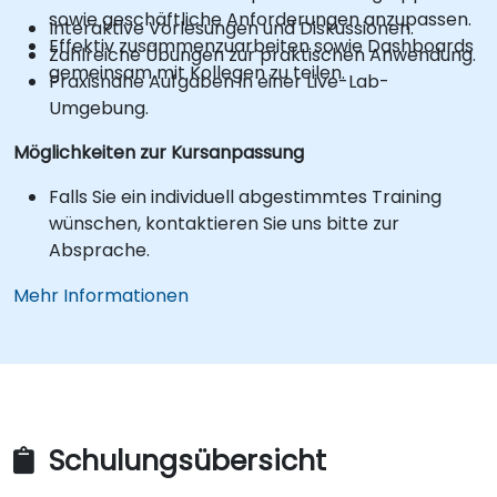
sowie geschäftliche Anforderungen anzupassen.
Interaktive Vorlesungen und Diskussionen.
Effektiv zusammenzuarbeiten sowie Dashboards
Zahlreiche Übungen zur praktischen Anwendung.
gemeinsam mit Kollegen zu teilen.
Praxisnahe Aufgaben in einer Live-Lab-
Umgebung.
Möglichkeiten zur Kursanpassung
Falls Sie ein individuell abgestimmtes Training
wünschen, kontaktieren Sie uns bitte zur
Absprache.
Mehr Informationen
Schulungsübersicht