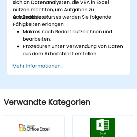
sich an Datenanalysten, die VBA in Excel
professionelle Datenverwaltungs- und
nutzen möchten, um Aufgaben zu
Berichtswerkzeuge nutzen zu können.
automatisieren.
Am Ende des Kurses werden Sie folgende
Fähigkeiten erlangen:
Makros nach Bedarf aufzeichnen und
bearbeiten.
Prozeduren unter Verwendung von Daten
aus dem Arbeitsblatt erstellen.
Eigene Funktionen entwickeln.
Mehr Informationen...
Vorgänge wie das Öffnen eines
Arbeitsblatts oder die Aktualisierung einer
Zelle über Ereignishandler steuern.
Formulare gestalten.
Verwandte Kategorien