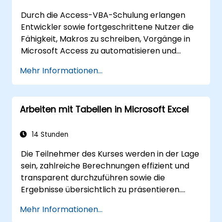
Durch die Access-VBA-Schulung erlangen
Entwickler sowie fortgeschrittene Nutzer die
Fähigkeit, Makros zu schreiben, Vorgänge in
Microsoft Access zu automatisieren und
maßgeschneiderte Datenbankanwendungen
Mehr Informationen...
zu entwickeln. Es werden die Grundkonzepte
der Integration von Visual Basic for
Applications mit MS Access behandelt; zudem
Arbeiten mit Tabellen in Microsoft Excel
erlernen die Teilnehmer wesentliche
Techniken zur Automatisierung des
Objektmodells sowie zur Bearbeitung von
14 Stunden
Daten. Dadurch verfügen Datenbankprofis
Die Teilnehmer des Kurses werden in der Lage
über das nötige Wissen, um individuelle
sein, zahlreiche Berechnungen effizient und
Formulare, Berichte sowie ereignisgesteuerte
transparent durchzuführen sowie die
Workflows für unternehmensweite
Ergebnisse übersichtlich zu präsentieren.
Anwendungen zu erstellen.
Zudem lernen sie verschiedene Verfahren
Mehr Informationen...
kennen, mit denen das Erstellen von Tabellen