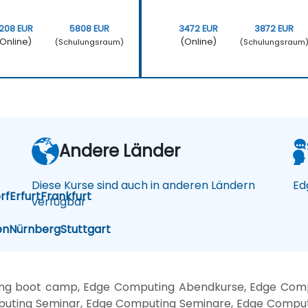
208 EUR
5808 EUR
3472 EUR
3872 EUR
Online)
(Online)
(Schulungsraum)
(Schulungsraum
Andere Länder
Diese Kurse sind auch in anderen Ländern
Ed
rf
Erfurt
Frankfurt
verfügbar
en
Nürnberg
Stuttgart
ing boot camp, Edge Computing Abendkurse, Edge Com
puting Seminar, Edge Computing Seminare, Edge Comput