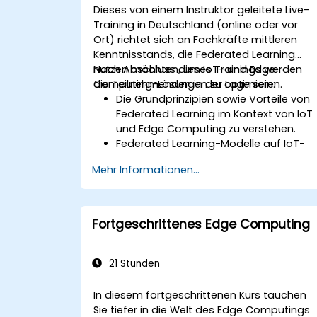
Dieses von einem Instruktor geleitete Live-
Training in Deutschland (online oder vor
Ort) richtet sich an Fachkräfte mittleren
Kenntnisstands, die Federated Learning
nutzen möchten, um IoT- und Edge-
Nach Abschluss dieses Trainings werden
Computing-Lösungen zu optimieren.
die Teilnehmenden in der Lage sein:
Die Grundprinzipien sowie Vorteile von
Federated Learning im Kontext von IoT
und Edge Computing zu verstehen.
Federated Learning-Modelle auf IoT-
Geräten einzusetzen, um dezentrale KI-
Mehr Informationen...
Verarbeitung zu realisieren.
Latenzen zu reduzieren und die
Entscheidungsfindung in Echtzeit in
Edge-Computing-Umgebungen zu
Fortgeschrittenes Edge Computing
verbessern.
Herausforderungen im
Zusammenhang mit Datenschutz und
21 Stunden
Netzwerkbeschränkungen in IoT-
Systemen zu meistern.
In diesem fortgeschrittenen Kurs tauchen
Sie tiefer in die Welt des Edge Computings