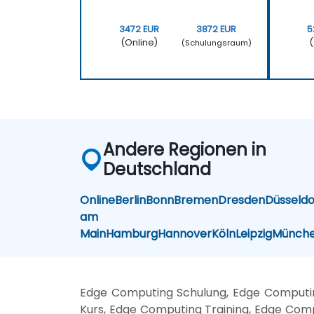
3472 EUR
3872 EUR
5
(Online)
(
(Schulungsraum)
Andere Regionen in
Deutschland
Online
Berlin
Bonn
Bremen
Dresden
Düsseldo
am
Main
Hamburg
Hannover
Köln
Leipzig
Münch
Edge Computing Schulung, Edge Comput
Kurs, Edge Computing Training, Edge Com