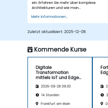
ein. Erfahren Sie mehr über komplexe
Architekturen und wie man
Integrationsschwierigkeiten meistert, um
Mehr Informationen...
das volle Potenzial dieser Technologie in
verschiedenen Geschäftsumfeldern nutzen
zu können. Mit diesem Kurs erwerben Sie
Zuletzt aktualisiert:
2025-12-08
fundierte Kenntnisse zu modernen
Werkzeugen und Methoden, die für die
Entwicklung, Verwaltung sowie Optimierung
Kommende Kurse
von Edge-Computing-Lösungen
unerlässlich sind.
Digitale
For
Transformation
Ed
mittels IoT und Edge
Computing
2026-09-28 09:30
2
14 Stunden
2
Frankfurt am Main
D