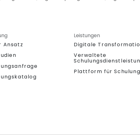
ung
Leistungen
r Ansatz
Digitale Transformati
tudien
Verwaltete
Schulungsdienstleistu
tungsanfrage
Plattform für Schulun
tungskatalog