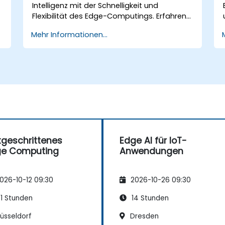
Praktiken bei der Nutzung von Edge AI
Intelligenz mit der Schnelligkeit und
im IoT-Kontext zu berücksichtigen.
Flexibilität des Edge-Computings. Erfahren
Sie, wie man KI-Modelle direkt auf Edge-
Mehr Informationen...
Geräten einsetzt – angefangen bei
grundlegenden CNN-Strukturen bis hin zur
meisterhaften Nutzung von
Wissensdestillation sowie Federated
Learning. Diese praxisnahe Schulung
vermittelt Ihnen zudem Fähigkeiten, um KI-
Anwendungen so zu optimieren, dass sie in
Echtzeit Daten verarbeiten und
Entscheidungen treffen können.
tgeschrittenes
Edge AI für IoT-
ge Computing
Anwendungen
026-10-12 09:30
2026-10-26 09:30
1 Stunden
14 Stunden
üsseldorf
Dresden