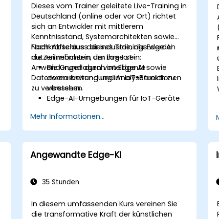
Dieses vom Trainer geleitete Live-Training in
Deutschland (online oder vor Ort) richtet
sich an Entwickler mit mittlerem
Kenntnisstand, Systemarchitekten sowie
Fachkräfte aus der Industrie, die Edge AI
Nach Abschluss dieses Trainings werden
nutzen möchten, um ihre IoT-
die Teilnehmer in der Lage sein:
Anwendungen durch intelligente
Die Grundlagen von Edge AI sowie
Datenverarbeitung und Analysefunktionen
deren Anwendung im IoT-Bereich zu
zu verbessern.
verstehen.
Edge-AI-Umgebungen für IoT-Geräte
einzurichten und zu konfigurieren.
Mehr Informationen...
KI-Modelle für IoT-Anwendungen auf
Edge-Geräten zu entwickeln und
bereitzustellen.
Eine Echtzeit-Verarbeitung von Daten
Angewandte Edge-KI
sowie Entscheidungsfindung in IoT-
Systemen umzusetzen.
Edge AI mit verschiedenen IoT-
35 Stunden
Protokollen und -Plattformen zu
integrieren.
In diesem umfassenden Kurs vereinen Sie
Ethische Aspekte sowie bewährte
die transformative Kraft der künstlichen