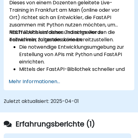
Dieses von einem Dozenten geleitete Live-
bereitzustellen.
Training in Frankfurt am Main (online oder vor
Ort) richtet sich an Entwickler, die FastAPI
zusammen mit Python nutzen möchten, um
RESTful APIs einfacher und schneller zu
Nach Abschluss dieses Trainings werden die
entwickeln, zu testen sowie bereitzustellen.
Teilnehmer folgendes können:
Die notwendige Entwicklungsumgebung zur
Erstellung von APIs mit Python und FastAPI
einrichten.
Mittels der FastAPI-Bibliothek schneller und
effizienter APIs erstellen.
Mehr Informationen...
Datenmodelle sowie Schemata auf Basis von
Pydantic und OpenAPI anlegen lernen.
Verbindungen zu Datenbanken über
Zuletzt aktualisiert:
2025-04-01
SQLAlchemy herstellen.
Sicherheits- und
Authentifizierungsmechanismen mithilfe der
Erfahrungsberichte (1)
Werkzeuge aus FastAPI implementieren.
Container-Bilder erstellen und Web-APIs auf