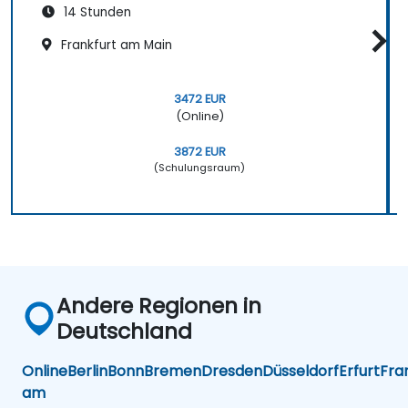
14 Stunden
Frankfurt am Main
3472 EUR
(Online)
3872 EUR
(Schulungsraum)
Andere Regionen in
Deutschland
Online
Berlin
Bonn
Bremen
Dresden
Düsseldorf
Erfurt
Fra
am