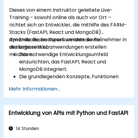
Dieses von einem Instruktor geleitete Live-
Training – sowohl online als auch vor Ort –
richtet sich an Entwickler, die mithilfe des FARM-
Stacks (FastAPI, React und MongoDB)
dynamische, hochperformante sowie
Am Ende dieses Kurses werden die Teilnehmer in
skalierbare Webanwendungen erstellen
der Lage sein zu:
möchten.
Das notwendige Entwicklungsumfeld
einzurichten, das FastAPI, React und
MongoDB integriert.
Die grundlegenden Konzepte, Funktionen
sowie Vorteile des FARM-Stacks zu
Mehr Informationen...
verstehen.
REST-APIs mit FastAPI zu erstellen.
Interaktive Anwendungen mittels React zu
Entwicklung von APIs mit Python und FastAPI
entwerfen.
Anwendungen – sowohl im Frontend als auch
im Backend – unter Verwendung des FARM-
14 Stunden
Stacks zu entwickeln, zu testen und