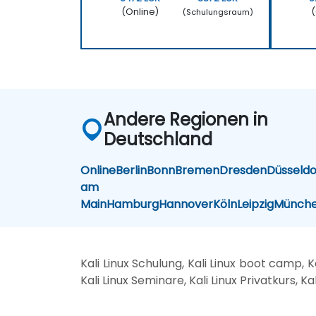
(Online)
(
(Schulungsraum)
Andere Regionen in
Deutschland
Online
Berlin
Bonn
Bremen
Dresden
Düsseldo
am
Main
Hamburg
Hannover
Köln
Leipzig
Münch
Kali Linux Schulung, Kali Linux boot camp, K
Kali Linux Seminare, Kali Linux Privatkurs, Ka