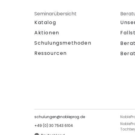
Seminarübersicht
Berat
Katalog
Unse
Aktionen
Falls
Schulungsmethoden
Bera
Ressourcen
Bera
schulungen@nobleprog.de
NoblePr
NoblePr
+49 (0) 30 7543 6104
Tochter