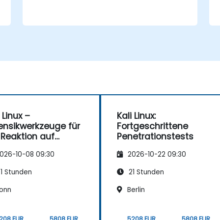
 Linux –
Kali Linux:
ensikwerkzeuge für
Fortgeschrittene
 Reaktion auf
Penetrationstests
ervorfälle
026-10-08 09:30
2026-10-22 09:30
1 Stunden
21 Stunden
onn
Berlin
208 EUR
5808 EUR
5208 EUR
5808 EUR