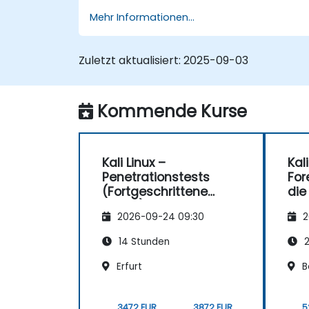
Mehr Informationen...
Zuletzt aktualisiert:
2025-09-03
Kommende Kurse
Kali Linux –
Kali
Penetrationstests
For
(Fortgeschrittene
die
Ebene)
Cyb
2026-09-24 09:30
2
14 Stunden
2
Erfurt
B
3472 EUR
3872 EUR
5