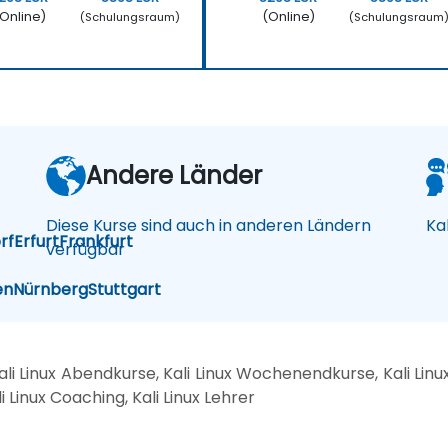
Online)
(Online)
(Schulungsraum)
(Schulungsraum
Andere Länder
Diese Kurse sind auch in anderen Ländern
Ka
rf
Erfurt
Frankfurt
verfügbar
en
Nürnberg
Stuttgart
ali Linux Abendkurse, Kali Linux Wochenendkurse, Kali Linux K
li Linux Coaching, Kali Linux Lehrer