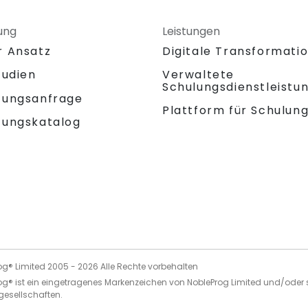
ung
Leistungen
r Ansatz
Digitale Transformati
tudien
Verwaltete
Schulungsdienstleistu
tungsanfrage
Plattform für Schulun
tungskatalog
og® Limited 2005 -
2026
Alle Rechte vorbehalten
og® ist ein eingetragenes Markenzeichen von NobleProg Limited und/oder 
gesellschaften.