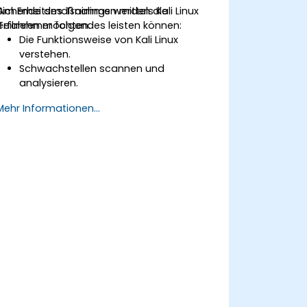
Sicherheitsmaßnahmen mittels Kali Linux
Am Ende des Trainings werden die
erfahren möchten.
Teilnehmer folgendes leisten können:
Die Funktionsweise von Kali Linux
verstehen.
Schwachstellen scannen und
analysieren.
Dateiberechtigungen sowie
Mehr Informationen...
Verzeichnisstrukturen verwalten.
Mit Befehlen und Shortcuts im Stil
erfahrener Hacker arbeiten.