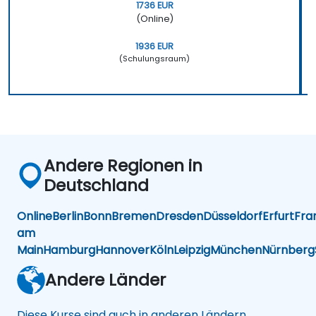
1736 EUR
(Online)
1936 EUR
(Schulungsraum)
Andere Regionen in
Deutschland
Online
Berlin
Bonn
Bremen
Dresden
Düsseldorf
Erfurt
Fra
am
Main
Hamburg
Hannover
Köln
Leipzig
München
Nürnberg
Andere Länder
Diese Kurse sind auch in anderen Ländern