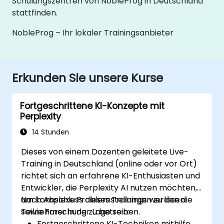
Schulungszentren von NobleProg in Deutschland
stattfinden.
NobleProg – Ihr lokaler Trainingsanbieter
Erkunden Sie unsere Kurse
Fortgeschrittene KI-Konzepte mit
Perplexity
14 Stunden
Dieses von einem Dozenten geleitete Live-
Training in Deutschland (online oder vor Ort)
richtet sich an erfahrene KI-Enthusiasten und
Entwickler, die Perplexity AI nutzen möchten,
um komplexe Problemstellungen zu lösen
Nach Abschluss dieses Trainings werden die
sowie Forschung zu betreiben.
Teilnehmer in der Lage sein:
Fortgeschrittene KI-Techniken mithilfe