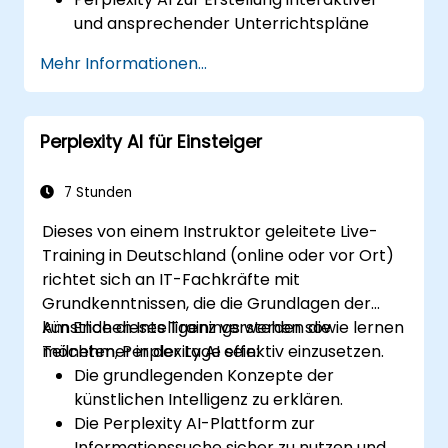
und ansprechender Unterrichtspläne
einzusetzen.
Mehr Informationen...
Perplexity AI für die Bewertung der
Schüler sowie deren Rückmeldung zu
nutzen.
Perplexity AI für Einsteiger
Das Potenzial von Künstlicher Intelligenz
im Bereich des individualisierten Lernens
zu erkunden.
7 Stunden
Dieses von einem Instruktor geleitete Live-
Training in Deutschland (online oder vor Ort)
richtet sich an IT-Fachkräfte mit
Grundkenntnissen, die die Grundlagen der
künstlichen Intelligenz verstehen sowie lernen
Am Ende dieses Trainings werden die
möchten, Perplexity AI effektiv einzusetzen.
Teilnehmer in der Lage sein:
Die grundlegenden Konzepte der
künstlichen Intelligenz zu erklären.
Die Perplexity AI-Plattform zur
Informationssuche sicher zu nutzen und