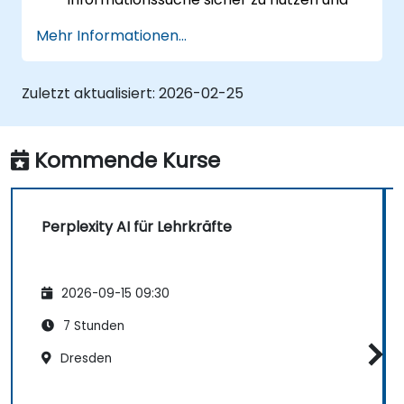
darin zurechtzufinden.
Mehr Informationen...
Perplexity AI in verschiedenen realen
Anwendungsszenarien einzusetzen.
Die ethischen Aspekte sowie die
Zuletzt aktualisiert:
2026-02-25
gesellschaftlichen Auswirkungen von KI-
Technologien zu verstehen.
Kommende Kurse
Perplexity AI für Lehrkräfte
2026-09-15 09:30
7 Stunden
Dresden