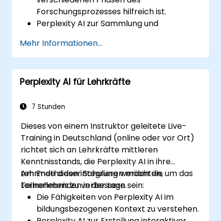
Forschungsprozesses hilfreich ist.
Perplexity AI zur Sammlung und
Organisation von Informationen
Mehr Informationen...
einzusetzen.
Ihren Schreibprozess durch künstlich-
intelligente Einblicke und Vorschläge zu
Perplexity AI für Lehrkräfte
optimieren.
Perplexity AI in akademischen sowie
beruflichen Schreibanwendungen
7 Stunden
erfolgreich anzuwenden.
Dieses von einem Instruktor geleitete Live-
Training in Deutschland (online oder vor Ort)
richtet sich an Lehrkräfte mittleren
Kenntnisstands, die Perplexity AI in ihre
Lehrmethoden integrieren möchten, um das
Am Ende dieser Schulung werden die
Lernerlebnis zu verbessern.
Teilnehmenden in der Lage sein:
Die Fähigkeiten von Perplexity AI im
bildungsbezogenen Kontext zu verstehen.
Perplexity AI zur Erstellung interaktiver