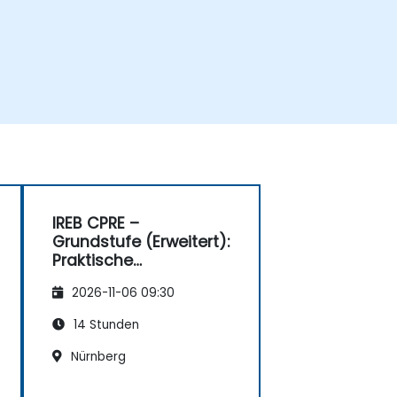
IREB CPRE –
Grundstufe (Erweitert):
Praktische
Anforderungsanalyse
2026-11-06 09:30
und Vorbereitung auf
die Zertifizierung
14 Stunden
Nürnberg