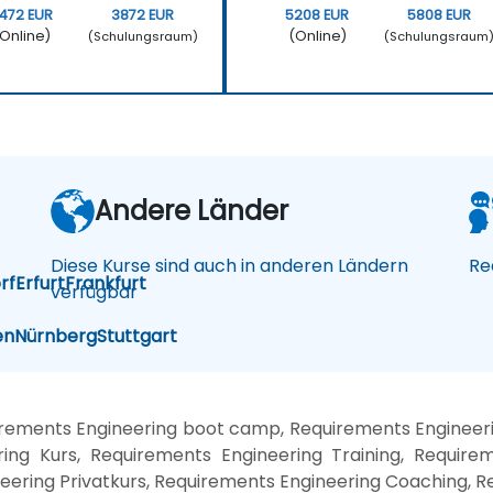
472 EUR
3872 EUR
5208 EUR
5808 EUR
Online)
(Online)
(Schulungsraum)
(Schulungsraum
Andere Länder
Diese Kurse sind auch in anderen Ländern
Re
rf
Erfurt
Frankfurt
verfügbar
en
Nürnberg
Stuttgart
irements Engineering boot camp, Requirements Engineer
ng Kurs, Requirements Engineering Training, Require
eering Privatkurs, Requirements Engineering Coaching, R