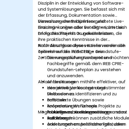
Disziplin in der Entwicklung von Software-
und Systemlösungen. Sie befasst sich mit
der Erfassung, Dokumentation sowie
Verwaltung der Bedürfnisse und
Dieses von einem Experten geleitete Live-
Einschränkungen aller Beteiligten, um den
Training – online oder vor Ort – richtet sich
Erfolg des Projekts zu gewährleisten.
an Fachkräfte mit Grundkenntnissen, die
ihre praktischen Kenntnisse in der
Anforderungsanalyse vertiefen sowie sich
Nach Abschluss dieses Kurses werden die
optimal auf die IREB CPRE – Grundstufe-
Teilnehmenden in der Lage sein:
Zertifizierungsprüfung vorbereiten möchten
Die wesentlichen Konzepte und
Fachbegriffe gemäß dem IREB CPRE-
Grundstufen-Lehrplan zu verstehen
und anzuwenden.
Ablauf des Kurses
Anforderungen mithilfe effektiver, auf
den jeweiligen Kontext abgestimmter
Interaktive Vorlesungen und
Methoden zu identifizieren und zu
Diskussionen.
ermitteln.
Fallbasierte Übungen sowie
Anforderungen für reale Projekte zu
kooperative Workshops.
Möglichkeiten zur Kursanpassung
modellieren, zu dokumentieren und zu
Prüfungsvorbereitungssitzungen samt
validieren.
Probefragen.
Auf Wunsch können zusätzliche Modul
Änderungen an Anforderungen, deren
oder branchenspezifische Fallstudien