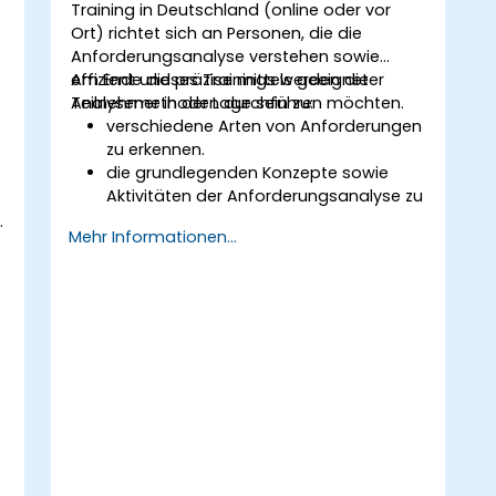
Training in Deutschland (online oder vor
Ort) richtet sich an Personen, die die
Anforderungsanalyse verstehen sowie
effizient und präzise mittels geeigneter
Am Ende dieses Trainings werden die
Analysemethoden durchführen möchten.
Teilnehmer in der Lage sein zu:
verschiedene Arten von Anforderungen
zu erkennen.
die grundlegenden Konzepte sowie
Aktivitäten der Anforderungsanalyse zu
verstehen.
.
Mehr Informationen...
sich mit der Methodik der
Anforderungsanalyse vertraut zu
machen.
verschiedene Techniken zur
Anforderungsanalyse gezielt
einzusetzen.
Anforderungen strukturiert darzustellen,
um in einem iterativen Prozess der
Bedarfsermittlung effizient mit
Architekten und Entwicklern zu
e
kommunizieren.