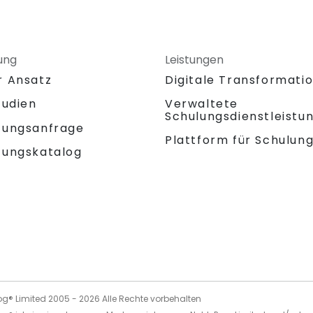
ung
Leistungen
r Ansatz
Digitale Transformati
tudien
Verwaltete
Schulungsdienstleistu
tungsanfrage
Plattform für Schulun
tungskatalog
og® Limited 2005 -
2026
Alle Rechte vorbehalten