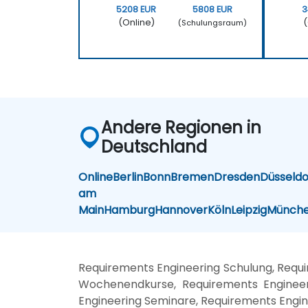
5208 EUR
5808 EUR
3
(Online)
(
(Schulungsraum)
Andere Regionen in
Deutschland
Online
Berlin
Bonn
Bremen
Dresden
Düsseldo
am
Main
Hamburg
Hannover
Köln
Leipzig
Münch
Requirements Engineering Schulung, Requ
Wochenendkurse, Requirements Engineeri
Engineering Seminare, Requirements Engin