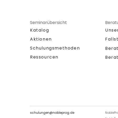
Seminarübersicht
Berat
Katalog
Unse
Aktionen
Falls
Schulungsmethoden
Bera
Ressourcen
Bera
schulungen@nobleprog.de
NoblePr