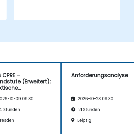
B CPRE –
Anforderungsanalyse
ndstufe (Erweitert):
ktische
orderungsanalyse
026-10-09 09:30
2026-10-23 09:30
 Vorbereitung auf
 Zertifizierung
4 Stunden
21 Stunden
resden
Leipzig