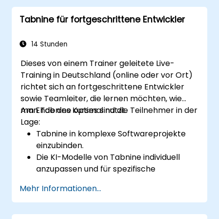
Fehlerkorrektur zu nutzen.
Tabnine für fortgeschrittene Entwickler
Mit Hilfe von Tabnine eigene KI-Modelle
für spezifische Aufgaben zu entwickeln
und zu trainieren.
14 Stunden
Dieses von einem Trainer geleitete Live-
Training in Deutschland (online oder vor Ort)
richtet sich an fortgeschrittene Entwickler
sowie Teamleiter, die lernen möchten, wie
man Tabnine optimal nutzt.
Am Ende des Kurses sind die Teilnehmer in der
Lage:
Tabnine in komplexe Softwareprojekte
einzubinden.
Die KI-Modelle von Tabnine individuell
anzupassen und für spezifische
Bedürfnisse zu trainieren.
Mehr Informationen...
Tabnine nahtlos in Team-Workflows
sowie Entwicklungsprozesse zu
integrieren.