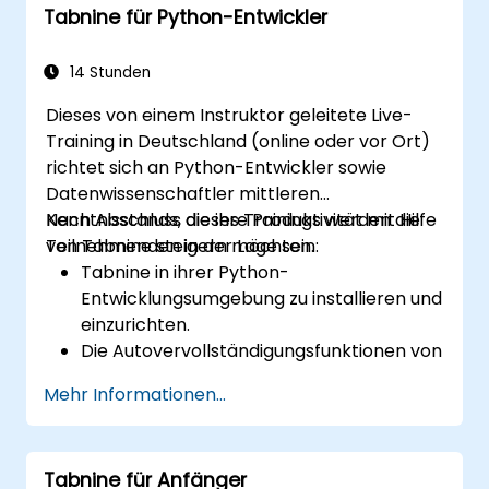
Tabnine für Python-Entwickler
Mithilfe der Analysen von Tabnine die
Codequalität zu erhöhen und
Entwicklungszyklen zu verkürzen.
14 Stunden
Dieses von einem Instruktor geleitete Live-
Training in Deutschland (online oder vor Ort)
richtet sich an Python-Entwickler sowie
Datenwissenschaftler mittleren
Kenntnisstands, die ihre Produktivität mit Hilfe
Nach Abschluss dieses Trainings werden die
von Tabnine steigern möchten.
Teilnehmenden in der Lage sein:
Tabnine in ihrer Python-
Entwicklungsumgebung zu installieren und
einzurichten.
Die Autovervollständigungsfunktionen von
Tabnine zu nutzen, um effizienter Python-
Mehr Informationen...
Code zu schreiben.
Das Verhalten von Tabnine nach eigenem
Stil sowie projektspezifischen
Tabnine für Anfänger
Anforderungen anzupassen.