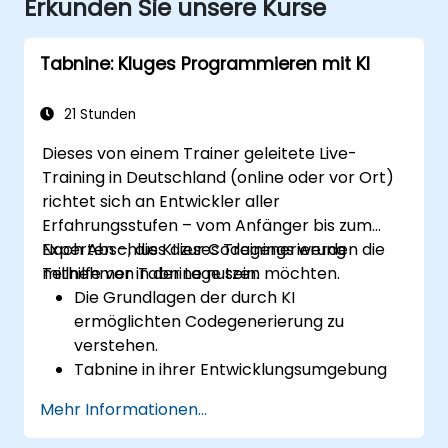
Erkunden Sie unsere Kurse
Tabnine: Kluges Programmieren mit KI
21 Stunden
Dieses von einem Trainer geleitete Live-
Training in Deutschland (online oder vor Ort)
richtet sich an Entwickler aller
Erfahrungsstufen – vom Anfänger bis zum
Experten –, die KI zur Codegenerierung
Nach Abschluss dieses Trainings werden die
mithilfe von Tabnine nutzen möchten.
Teilnehmer in der Lage sein:
Die Grundlagen der durch KI
ermöglichten Codegenerierung zu
verstehen.
Tabnine in ihrer Entwicklungsumgebung
zu installieren und einzurichten.
Mehr Informationen...
Tabnine für eine effiziente
Vervollständigung von Code sowie zur