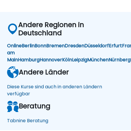
Andere Regionen in
Deutschland
Online
Berlin
Bonn
Bremen
Dresden
Düsseldorf
Erfurt
Fra
am
Main
Hamburg
Hannover
Köln
Leipzig
München
Nürnberg
Andere Länder
Diese Kurse sind auch in anderen Ländern
verfügbar
Beratung
Tabnine Beratung