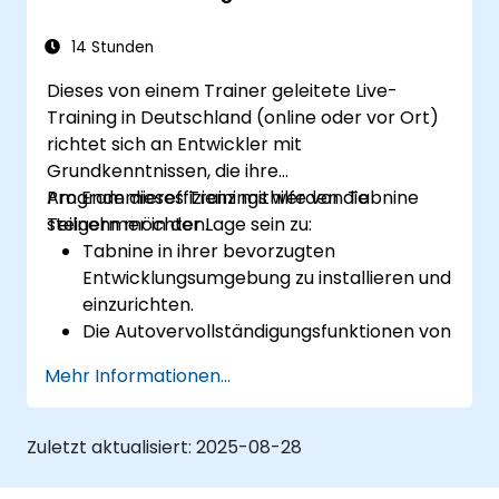
Zu verstehen, wie das KI-Modell von
Tabnine insbesondere mit Python-Code
14 Stunden
arbeitet.
Dieses von einem Trainer geleitete Live-
Training in Deutschland (online oder vor Ort)
richtet sich an Entwickler mit
Grundkenntnissen, die ihre
Programmiereffizienz mithilfe von Tabnine
Am Ende dieses Trainings werden die
steigern möchten.
Teilnehmer in der Lage sein zu:
Tabnine in ihrer bevorzugten
Entwicklungsumgebung zu installieren und
einzurichten.
Die Autovervollständigungsfunktionen von
Tabnine nutzen, um das Programmieren
Mehr Informationen...
zu beschleunigen.
Tabnines Einstellungen individuell
anzupassen, damit die Unterstützung
Zuletzt aktualisiert:
2025-08-28
optimal erfolgt.
Zu verstehen, wie Tabnines KI aus dem