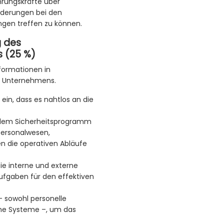
hrungskräfte über
nderungen bei den
ngen treffen zu können.
 des
 (25 %)
formationen in
s Unternehmens.
ein, dass es nahtlos an die
n dem Sicherheitsprogramm
Personalwesen,
n die operativen Abläufe
Sie interne und externe
Aufgaben für den effektiven
– sowohl personelle
he Systeme –, um das