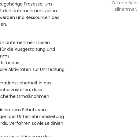
Offene Sch
ugehörige Prozesse, um
Teilnehmer.
 mit den Unternehmenszielen
 werden und Ressourcen des
den.
 den Unternehmenszielen
 für die Ausgestaltung und
amms.
rk für das
lle Aktivitäten zur Umsetzung
rmationssicherheit in das
cherzustellen, dass
 Sicherheitsmaßnahmen
tlinien zum Schutz von
ngen der Unternehmensleitung
ds, Verfahren sowie Leitlinien
, um Investitionen in das