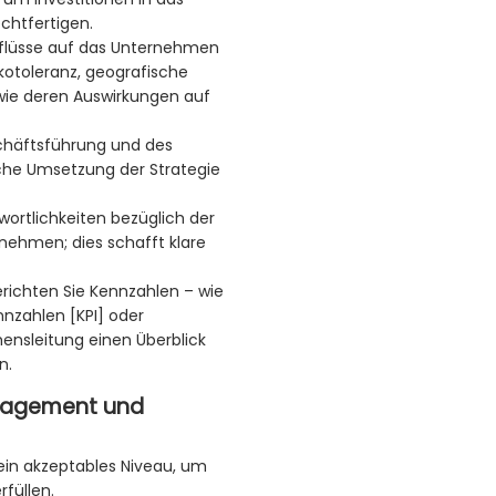
chtfertigen.
Einflüsse auf das Unternehmen
sikotoleranz, geografische
wie deren Auswirkungen auf
chäftsführung und des
che Umsetzung der Strategie
twortlichkeiten bezüglich der
nehmen; dies schafft klare
erichten Sie Kennzahlen – wie
ennzahlen [KPI] oder
mensleitung einen Überblick
n.
anagement und
 ein akzeptables Niveau, um
füllen.