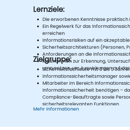
Lernziele:
Die erworbenen Kenntnisse praktisc
Ein Regelwerk für das Informationssic
erreichen
Informationsrisiken auf ein akzeptabl
Sicherheitsarchitekturen (Personen, P
Anforderungen an die Informationssiche
Zielgruppe:
Maßnahmen zur Erkennung, Untersuchun
umzusetzen, um Auswirkungen auf das 
Sicherheitsfachleute mit 3 bis 5 Jahre
Informationssicherheitsmanager sow
Mitarbeiter im Bereich Informationssi
Informationssicherheit benötigen – da
Compliance-Beauftragte sowie Persona
sicherheitsrelevanten Funktionen
Mehr Informationen