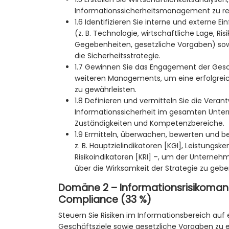
Informationssicherheitsmanagement zu re
1.6 Identifizieren Sie interne und externe 
(z. B. Technologie, wirtschaftliche Lage, Ri
Gegebenheiten, gesetzliche Vorgaben) so
die Sicherheitsstrategie.
1.7 Gewinnen Sie das Engagement der Ges
weiteren Managements, um eine erfolgrei
zu gewährleisten.
1.8 Definieren und vermitteln Sie die Veran
Informationssicherheit im gesamten Unter
Zuständigkeiten und Kompetenzbereiche.
1.9 Ermitteln, überwachen, bewerten und b
z. B. Hauptzielindikatoren [KGI], Leistungsk
Risikoindikatoren [KRI] –, um der Unterneh
über die Wirksamkeit der Strategie zu gebe
Domäne 2 – Informationsrisikom
Compliance (33 %)
Steuern Sie Risiken im Informationsbereich auf
Geschäftsziele sowie gesetzliche Vorgaben zu er