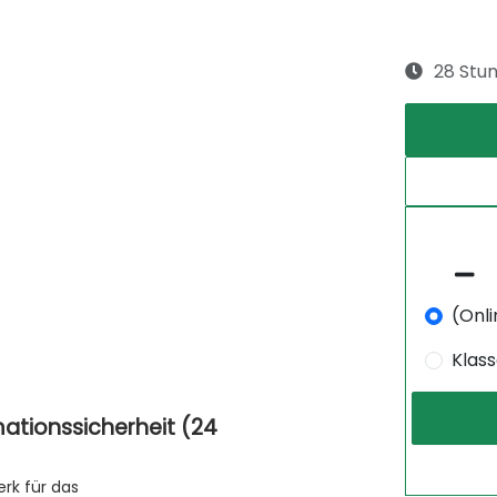
28 Stu
(Onli
Klas
ationssicherheit (24
rk für das