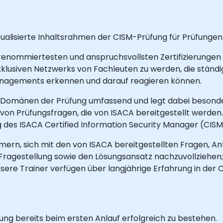
tualisierte Inhaltsrahmen der CISM-Prüfung für Prüfungen gi
n renommiertesten und anspruchsvollsten Zertifizierunge
s exklusiven Netzwerks von Fachleuten zu werden, die st
anagements erkennen und darauf reagieren können.
r Domänen der Prüfung umfassend und legt dabei besond
n Prüfungsfragen, die von ISACA bereitgestellt werden. D
g des ISACA Certified Information Security Manager (CISM
ern, sich mit den von ISACA bereitgestellten Fragen, An
er Fragestellung sowie den Lösungsansatz nachzuvollziehen
ere Trainer verfügen über langjährige Erfahrung in der C
ung bereits beim ersten Anlauf erfolgreich zu bestehen.