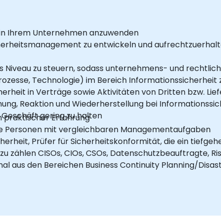
h in Ihrem Unternehmen anzuwenden
herheitsmanagement zu entwickeln und aufrechtzuerhalten
es Niveau zu steuern, sodass unternehmens- und rechtlic
rozesse, Technologie) im Bereich Informationssicherheit
rheit in Verträge sowie Aktivitäten von Dritten bzw. Lief
g, Reaktion und Wiederherstellung bei Informationssich
Geschäft gering zu halten
n praktischer Erfahrung
ie Personen mit vergleichbaren Managementaufgaben
cherheit, Prüfer für Sicherheitskonformität, die ein tie
zu zählen CISOs, CIOs, CSOs, Datenschutzbeauftragte, Ri
l aus den Bereichen Business Continuity Planning/Disast