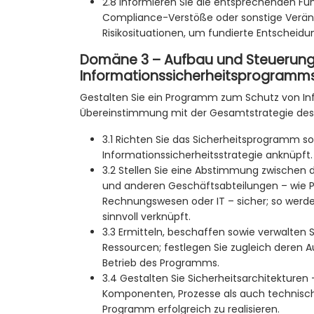
2.8 Informieren Sie die entsprechenden Fü
Compliance-Verstöße oder sonstige Verä
Risikosituationen, um fundierte Entscheidu
Domäne 3 – Aufbau und Steuerung
Informationssicherheitsprogramms
Gestalten Sie ein Programm zum Schutz von In
Übereinstimmung mit der Gesamtstrategie de
3.1 Richten Sie das Sicherheitsprogramm so 
Informationssicherheitsstrategie anknüpft.
3.2 Stellen Sie eine Abstimmung zwische
und anderen Geschäftsabteilungen – wie 
Rechnungswesen oder IT – sicher; so werde
sinnvoll verknüpft.
3.3 Ermitteln, beschaffen sowie verwalten 
Ressourcen; festlegen Sie zugleich deren 
Betrieb des Programms.
3.4 Gestalten Sie Sicherheitsarchitekturen 
Komponenten, Prozesse als auch technisc
Programm erfolgreich zu realisieren.