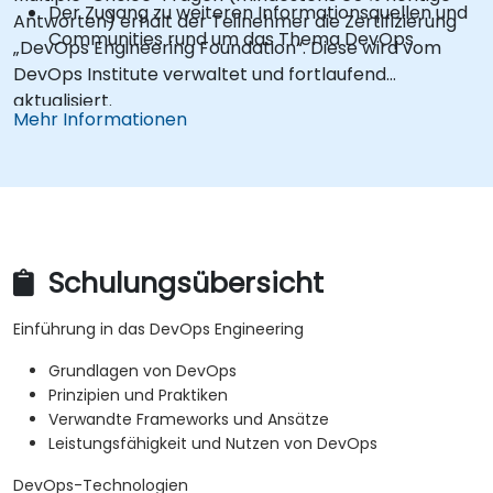
Der Zugang zu weiteren Informationsquellen und
Antworten) erhält der Teilnehmer die Zertifizierung
Communities rund um das Thema DevOps
„DevOps Engineering Foundation“. Diese wird vom
DevOps Institute verwaltet und fortlaufend
aktualisiert.
Mehr Informationen
Schulungsübersicht
Einführung in das DevOps Engineering
Grundlagen von DevOps
Prinzipien und Praktiken
Verwandte Frameworks und Ansätze
Leistungsfähigkeit und Nutzen von DevOps
DevOps-Technologien