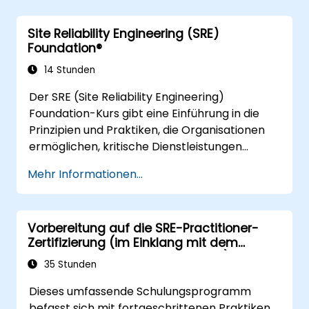
allgemeinen Verbesserungsprozess
bereitstellt.
der IT integriert werden – von der
beitragen können.
Nachfrage bis zum geschaffenen
Site Reliability Engineering (SRE)
Mehrwert.
Foundation®
14 Stunden
Der SRE (Site Reliability Engineering)
Foundation-Kurs gibt eine Einführung in die
Prinzipien und Praktiken, die Organisationen
ermöglichen, kritische Dienstleistungen
zuverlässig und wirtschaftlich auszubauen. Die
Mehr Informationen...
Integration eines Zuverlässigkeitsaspekts
verlangt zudem eine Neuausrichtung der
Strukturen sowie verstärkte Betonung von
Vorbereitung auf die SRE-Practitioner-
Ingenieurwesen und Automatisierung,
Zertifizierung (im Einklang mit dem
zusammen mit neuartigen Arbeitsmodellen.
Curriculum des DevOps Institute)
35 Stunden
Dieses umfassende Schulungsprogramm
befasst sich mit fortgeschrittenen Praktiken