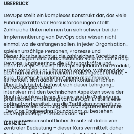
ÜBERBLICK
DevOps stellt ein komplexes Konstrukt dar, das viele
Führungskräfte vor Herausforderungen stellt.
Zahlreiche Unternehmen tun sich schwer bei der
Implementierung von DevOps oder wissen nicht
einmal, wo sie anfangen sollen. In jeder Organisation
spielen unzählige Personen, Prozesse und
Dieser Kurs beleuchtet die zahlreichen Facetten des
Technologien eine entscheidende Rolle für den Erfolg
DevOps-Engineerings, die Führungskräfte und
einer DevOps-Lösung. DevOps ist jedoch kein Produkt,
Praktiker in die Tat umsetzen können. Während der
das man einfach nach einem Preisangebot erwirbt –
Kurs „DevOps Foundation“ einen allgemeinen
es handelt sich dabei um einen kontinuierlichen
Überblick bietet, befasst sich dieser Lehrgang
Entwicklungsprozess.
intensiver mit den technischen Aspekten sowie der
Nach Abschluss dieses Kurses sind die Teilnehmer
praktischen Umsetzung von DevOps. Er stellt eine
optimal vorbereitet, um die Zertifizierungsprüfung
detaillierte Betrachtung der wichtigsten Elemente
„DevOps Engineering Foundation“ zu bestehen.
des Engineering-Prozesses dar. Ein
ingenieurwissenschaftlicher Ansatz ist dabei von
LERNZIELE
zentraler Bedeutung – dieser Kurs vermittelt daher