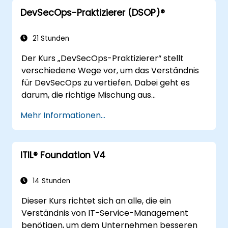
Kurses verfügen sie über konkrete Ergebnisse,
DevSecOps-Praktizierer (DSOP)®
die sie direkt am Arbeitsplatz nutzen können,
darunter beispielsweise das Verständnis für
Wertstromkartierung.
21 Stunden
Der Kurs „DevSecOps-Praktizierer“ stellt
verschiedene Wege vor, um das Verständnis
für DevSecOps zu vertiefen. Dabei geht es
darum, die richtige Mischung aus
qualifiziertem Personal, effektiven Prozessen
Mehr Informationen...
und technologischen Lösungen zu finden – ein
idealer Ansatz für Organisationen, die sich
kürzlich im Bereich DevOps weiterentwickelt
ITIL® Foundation V4
haben und nun ihre DevSecOps-Kompetenz
steigern möchten.
14 Stunden
Dieser Kurs richtet sich an alle, die ein
Verständnis von IT-Service-Management
benötigen, um dem Unternehmen besseren