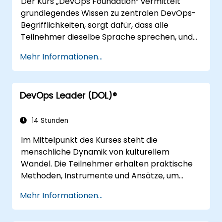
Der Kurs „DevOps Foundation“ vermittelt
grundlegendes Wissen zu zentralen DevOps-
Begrifflichkeiten, sorgt dafür, dass alle
Teilnehmer dieselbe Sprache sprechen, und
erläutert die geschäftlichen Vorteile von
Mehr Informationen...
DevOps im Hinblick auf unternehmensweiten
Erfolg.
DevOps Leader (DOL)®
14 Stunden
Im Mittelpunkt des Kurses steht die
menschliche Dynamik von kulturellem
Wandel. Die Teilnehmer erhalten praktische
Methoden, Instrumente und Ansätze, um
Mitarbeiter aller Bereiche im Kontext von
Mehr Informationen...
DevOps zu motivieren – anhand realer
Beispiele und Fallstudien. Nach Abschluss des