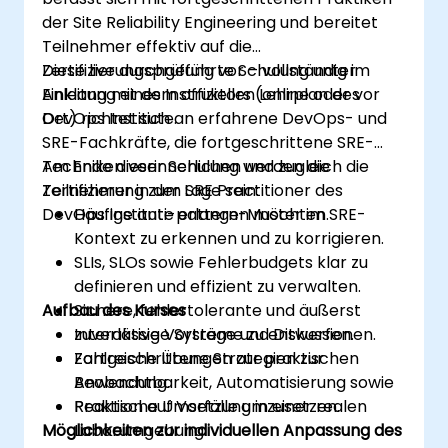
der Site Reliability Engineering und bereitet
Teilnehmer effektiv auf die
Zertifizierungsprüfung vor – vollständig im
Diese live durchgeführte Schulung unter
Einklang mit dem offiziellen Lehrplan des
Anleitung eines Instruktors (online oder vor
DevOps Institute.
Ort) richtet sich an erfahrene DevOps- und
SRE-Fachkräfte, die fortgeschrittene SRE-
Techniken verinnerlichen und zugleich die
Am Ende dieser Schulung werden die
Zertifizierung zum SRE Practitioner des
Teilnehmer in der Lage sein:
DevOps Institute erlangen möchten.
Häufige anti-pattern-Muster im SRE-
Kontext zu erkennen und zu korrigieren.
SLIs, SLOs sowie Fehlerbudgets klar zu
definieren und effizient zu verwalten.
Aufbau des Kurses
Sichere, fehlertolerante und äußerst
zuverlässige Systeme zu entwerfen.
Interaktive Vorträge und Diskussionen.
Fortgeschrittene Strategien zur
Zahlreiche Übungen zur praktischen
Beobachtbarkeit, Automatisierung sowie
Anwendung.
Reaktion auf Vorfälle umzusetzen.
Praktische Umsetzung in einer realen
Möglichkeiten zur individuellen Anpassung des
Laborumgebung.