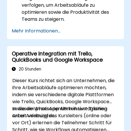
verfolgen, um Arbeitsabläufe zu
optimieren sowie die Produktivität des
Teams zu steigern.
Zusätzliche Funktionen und Erweiterungen
Mehr Informationen...
einzurichten, die nicht im Standard-Trello
enthalten sind, um komplexe Projekte
nachzuverfolgen.
Operative Integration mit Trello,
Mehrere Projekte mit Trello zu
QuickBooks und Google Workspace
organisieren.
20 Stunden
Dieser Kurs richtet sich an Unternehmen, die
ihre Arbeitsabläufe optimieren möchten,
indem sie verschiedene digitale Plattformen
wie Trello, QuickBooks, Google Workspace
sowie die WhatsApp API in ihrer täglichen
In diesem praxisorientierten Live-Training
Arbeit verknüpfen.
unter Anleitung des Kursleiters (online oder
vor Ort) erlernen die Teilnehmer Schritt für
Schritt, wie sie Workflows automatisieren,