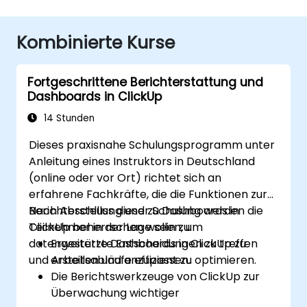
Kombinierte Kurse
Fortgeschrittene Berichterstattung und
Dashboards in ClickUp
14 Stunden
Dieses praxisnahe Schulungsprogramm unter
Anleitung eines Instruktors in Deutschland
(online oder vor Ort) richtet sich an
erfahrene Fachkräfte, die die Funktionen zur
Berichterstellung und zu Dashboards in
Nach Abschluss dieser Schulung werden die
ClickUp beherrschen wollen, um
Teilnehmer in der Lage sein zu:
datengestützte Entscheidungen zu treffen
Erweiterte Dashboards in ClickUp zu
und Arbeitsabläufe effizient zu optimieren.
erstellen und anzupassen.
Die Berichtswerkzeuge von ClickUp zur
Überwachung wichtiger