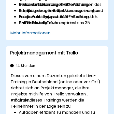
Mittel- und Führungskräfte, die ihre
Besonderheiten der PMP®-Prüfung.
Präsentationen zu zentralen Themen des
Kompetenzen in Projektmanagement und
Erfüllung der offiziellen Voraussetzungen
Projektmanagements
-überwachung ausbauen möchten.
für die Zulassung zur PMP®-Prüfung, d. h.
Fragen und Quizze zu den Inhalten der
Personen mit Erfahrung im
das Nachweisen von mindestens 35
PMP®-Prüfung
Projektmanagement, die ihre Kenntnisse
sogenannten Kontaktstunden.
Analyse von Fragestellungen im Stil der
Mehr Informationen...
weiterentwickeln wollen.
Kennenlernen bewährter Praktiken,
PMP®-Zertifizierungsprüfung
Techniken und Werkzeuge des
Projektmanagements.
Projektmanagement mit Trello
14 Stunden
Dieses von einem Dozenten geleitete Live-
Training in Deutschland (online oder vor Ort)
richtet sich an Projektmanager, die ihre
Projekte mithilfe von Trello verwalten
möchten.
Am Ende dieses Trainings werden die
Teilnehmer in der Lage sein zu:
Aufgaben effizient zu managen und zu