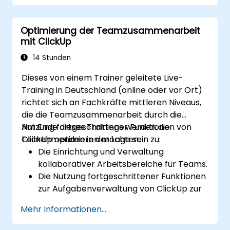
Issues durch alle Phasen des Workflows
voranzubringen.
Optimierung der Teamzusammenarbeit
Suchanfragen auszuführen.
mit ClickUp
Bildschirme sowie Filter zu verwalten und
anzupassen.
14 Stunden
Dieses von einem Trainer geleitete Live-
Training in Deutschland (online oder vor Ort)
richtet sich an Fachkräfte mittleren Niveaus,
die die Teamzusammenarbeit durch die
Nutzung fortgeschrittener Funktionen von
Am Ende dieses Trainings werden die
ClickUp optimieren möchten.
Teilnehmenden in der Lage sein zu:
Die Einrichtung und Verwaltung
kollaborativer Arbeitsbereiche für Teams.
Die Nutzung fortgeschrittener Funktionen
zur Aufgabenverwaltung von ClickUp zur
besseren Teamkoordination.
Mehr Informationen...
Die Verbesserung der Kommunikation im
Team mittels der integrierten Tools von