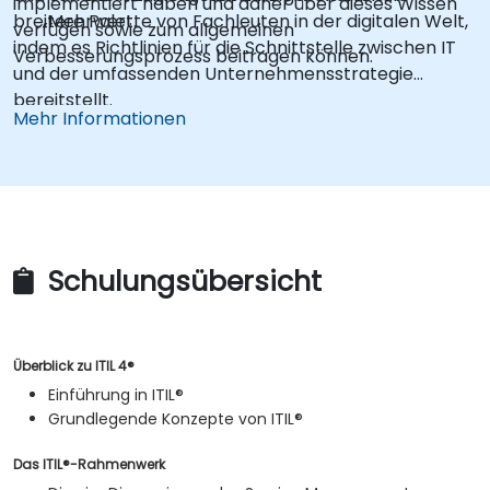
implementiert haben und daher über dieses Wissen
breitere Palette von Fachleuten in der digitalen Welt,
Mehrwert.
verfügen sowie zum allgemeinen
indem es Richtlinien für die Schnittstelle zwischen IT
Verbesserungsprozess beitragen können.
und der umfassenden Unternehmensstrategie
bereitstellt.
Mehr Informationen
Schulungsübersicht
Überblick zu ITIL 4®
Einführung in ITIL®
Grundlegende Konzepte von ITIL®
Das ITIL®-Rahmenwerk