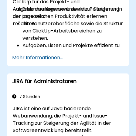
ClickUp für das Projekt- und
Aufgabenmanagement sowie zur Steigerung
Am Ende des Kurses werden die Teilnehmer in
der persönlichen Produktivität erlernen
der Lage sein:
möchten.
Die Benutzeroberfläche sowie die Struktur
von ClickUp-Arbeitsbereichen zu
verstehen.
Aufgaben, Listen und Projekte effizient zu
erstellen und zu verwalten.
Mehr Informationen...
Ansichten wie Liste, Board und Kalender
zur besseren Organisation zu nutzen.
Produktivitätsfunktionen wie Prioritäten,
JIRA für Administratoren
Tags sowie individuelle Statusangaben
anzuwenden.
Mithilfe von Kommentaren, Erwähnungen
7 Stunden
und gemeinsam genutzten Bereichen
JIRA ist eine auf Java basierende
erfolgreich zusammenzuarbeiten.
Webanwendung, die Projekt- und Issue-
Eigene Produktivitäts-Workflows
Tracking zur Steigerung der Agilität in der
einzurichten, um den Alltag zu
Softwareentwicklung bereitstellt.
organisieren.