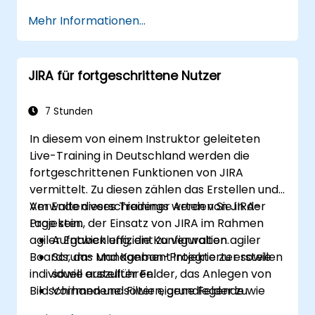
Mehr Informationen...
JIRA für fortgeschrittene Nutzer
7 Stunden
In diesem von einem Instruktor geleiteten
Live-Training in Deutschland werden die
fortgeschrittenen Funktionen von JIRA
vermittelt. Zu diesen zählen das Erstellen und
Verwalten verschiedener Arten von JIRA-
Am Ende dieses Trainings werden Sie in der
Projekten, der Einsatz von JIRA im Rahmen
Lage sein:
agiler Entwicklung, die Konfiguration agiler
Aufgaben effizient zu verwalten.
Boards, das Management integrierter sowie
Scrum- und Kanban-Projekte zu erstellen
individuell erstellter Felder, das Anlegen von
sowie auszuführen.
Bildschirmen und Filtern, grundlegende wie
Vorhandene sowie eigene Felder zu
auch komplexe Suchvorgänge nach
verwalten.