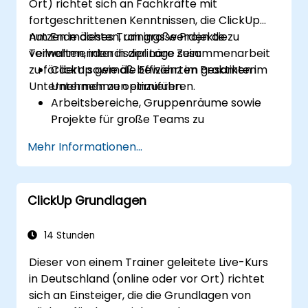
Ort) richtet sich an Fachkräfte mit
fortgeschrittenen Kenntnissen, die ClickUp
nutzen möchten, um große Projekte zu
Am Ende dieses Trainings werden die
verwalten, interdisziplinäre Zusammenarbeit
Teilnehmenden in der Lage sein:
zu fördern sowie die Effizienz im gesamten
ClickUp gemäß bewährten Praktiken im
Unternehmen zu optimieren.
Unternehmen einzuführen.
Arbeitsbereiche, Gruppenräume sowie
Projekte für große Teams zu
strukturieren.
Mehr Informationen...
Fortgeschrittene Berichtsfunktionen und
Dashboards zu nutzen, um
Entscheidungsträgern wertvolle Einblicke
ClickUp Grundlagen
zu liefern.
Arbeitsabläufe zu automatisieren sowie
ClickUp mit bestehenden
14 Stunden
Unternehmenssystemen zu integrieren.
Dieser von einem Trainer geleitete Live-Kurs
Governance, Compliance und Sicherheit
in Deutschland (online oder vor Ort) richtet
innerhalb von ClickUp zu verbessern.
sich an Einsteiger, die die Grundlagen von