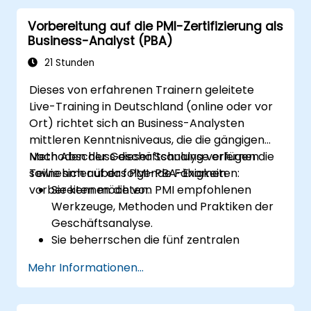
ClickUp.
Vorbereitung auf die PMI-Zertifizierung als
Den Einsatz von Berichten und
Business-Analyst (PBA)
Dashboards von ClickUp zur
Überwachung der Teamleistung.
21 Stunden
Die Automatisierung von Arbeitsabläufen
Dieses von erfahrenen Trainern geleitete
zur Optimierung der Prozesse im Team.
Live-Training in Deutschland (online oder vor
Die Integration von ClickUp mit anderen
Ort) richtet sich an Business-Analysten
Zusammenarbeitstools.
mittleren Kenntnisniveaus, die die gängigen
Methoden der Geschäftsanalyse erlernen
Nach Abschluss dieser Schulung verfügen die
sowie sich auf das PMI-PBA-Examen
Teilnehmer über folgende Fähigkeiten:
vorbereiten möchten.
Sie kennen die von PMI empfohlenen
Werkzeuge, Methoden und Praktiken der
Geschäftsanalyse.
Sie beherrschen die fünf zentralen
Bereiche der Geschäftsanalyse.
Mehr Informationen...
Sie entwickeln praxisnahe Fertigkeiten zur
Identifizierung von Bedürfnissen der
Stakeholder, zum