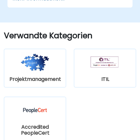
Automate.
Analyse und Gestaltung konkreter
Datenaustausch-Szenarien nach
tatsächlichen Anforderungen.
Verwandte Kategorien
Projektmanagement
ITIL
Accredited
PeopleCert