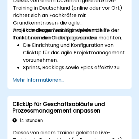
Dieses von einem Dozenten geleitete Live-
und Integrationen zu optimieren.
Training in Deutschland (online oder vor Ort)
richtet sich an Fachkräfte mit
Grundkenntnissen, die agile
Projektmanagement-Prinzipien mithilfe der
Am Ende dieses Trainings werden die
Funktionen von ClickUp anwenden möchten.
Teilnehmenden in der Lage sein zu:
Die Einrichtung und Konfiguration von
ClickUp für das agile Projektmanagement
vorzunehmen.
Sprints, Backlogs sowie Epics effektiv zu
verwalten.
Mehr Informationen...
Die Kanban-, List- und Zeitstrahlansichten
von ClickUp zur Umsetzung agiler
Workflows zu nutzen.
ClickUp für Geschäftsabläufe und
Die Teamgeschwindigkeit, Burndown-
Prozessmanagement anpassen
Diagramme sowie weitere
Leistungskennzahlen zu überwachen.
14 Stunden
Agile Prozesse zu automatisieren, um die
Dieses von einem Trainer geleitete Live-
Effizienz zu steigern.