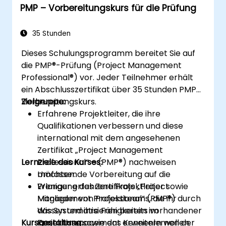
PMP – Vorbereitungskurs für die Prüfung
Anforderungsmanagement sowie zur
Gewährleistung erfolgreicher
Projektergebnisse.
35 Stunden
Sie verstehen den Zertifizierungsprozess
Dieses Schulungsprogramm bereitet Sie auf
nach PMI-PBA und sind bestens darauf
die PMP®-Prüfung (Project Management
vorbereitet, die Prüfung abzulegen.
Professional®) vor. Jeder Teilnehmer erhält
ein Abschlusszertifikat über 35 Stunden PMP-
Vorbereitungskurs.
Zielgruppe:
Erfahrene Projektleiter, die ihre
Qualifikationen verbessern und diese
international mit dem angesehenen
Zertifikat „Project Management
Lernziele des Kurses:
Professional“ – (PMP®) nachweisen
möchten.
Umfassende Vorbereitung auf die
Weniger erfahrene Projektleiter sowie
Erlangung des Zertifikats „Project
Mitglieder von Projektteams, die ihr
Management Professional“ (PMP®) durch
Wissen und ihre Fähigkeiten im
das Systematisieren bereits vorhandener
Kursgestaltung:
Projektmanagement erweitern wollen.
Kenntnisse sowie das Kennenlernen der