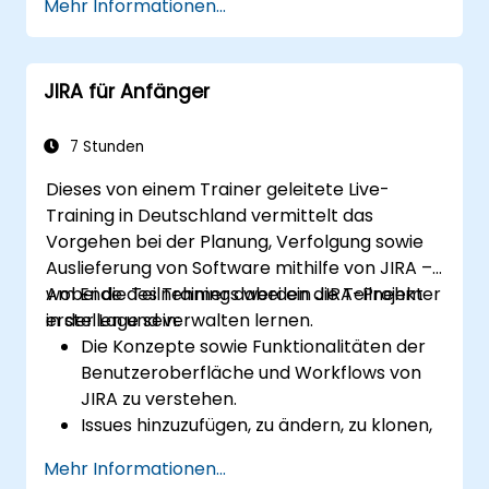
Mehr Informationen...
Aufgaben, das Anwenden entsprechender
Geschäftsprozesse, Workflows sowie
Einstellungen für Bildschirme, die Verwaltung
deren Konfigurationen zu verstehen und
und Aktualisierung von Workflows sowie deren
zu steuern.
JIRA für Anfänger
Konfiguration. Des Weiteren wird gezeigt, wie
Einfache wie auch komplexe
man Analysen durchführt und Berichte
Suchvorgänge durchzuführen und
erstellt.
Analysen vorzunehmen.
7 Stunden
Berichte zu erstellen sowie deren Inhalte
Dieses von einem Trainer geleitete Live-
zu bewerten.
Training in Deutschland vermittelt das
Vorgehen bei der Planung, Verfolgung sowie
Auslieferung von Software mithilfe von JIRA –
wobei die Teilnehmer dabei ein JIRA-Projekt
Am Ende des Trainings werden die Teilnehmer
erstellen und verwalten lernen.
in der Lage sein:
Die Konzepte sowie Funktionalitäten der
Benutzeroberfläche und Workflows von
JIRA zu verstehen.
Issues hinzuzufügen, zu ändern, zu klonen,
miteinander zu verknüpfen und nach
Mehr Informationen...
Priorität zu ordnen.