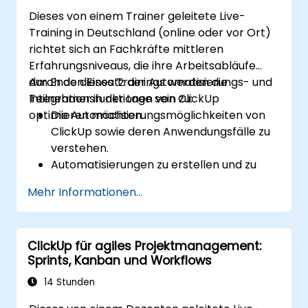
Aufgaben eines Prozessverantwortlichen
Dieses von einem Trainer geleitete Live-
integrieren und dabei agile sowie lean-
Training in Deutschland (online oder vor Ort)
Prinzipien nutzen können, um „gerade
richtet sich an Fachkräfte mittleren
ausreichend“ an Prozessen zu schaffen. So
Erfahrungsniveaus, die ihre Arbeitsabläufe
gewährleisten sie, dass die Prozessleistung
durch den Einsatz der Automatisierungs- und
Am Ende dieses Trainings werden die
stets mit den übergeordneten
Integrationsfunktionen von ClickUp
Teilnehmer in der Lage sein zu:
Unternehmenszielen übereinstimmt.
optimieren möchten.
Die Automatisierungsmöglichkeiten von
ClickUp sowie deren Anwendungsfälle zu
verstehen.
Automatisierungen zu erstellen und zu
verwalten, um Arbeitsabläufe zu
Mehr Informationen...
vereinfachen.
ClickUp mit externen Tools wie Slack,
Google Drive und Zapier zu verbinden.
ClickUp für agiles Projektmanagement:
Trigger, Bedingungen sowie Aktionen für
Sprints, Kanban und Workflows
eine automatisierte Aufgabenverwaltung
einzurichten.
14 Stunden
Die Teamarbeit durch Automatisierungen