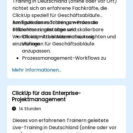
Training in Deutschland (online oder vor Ort)
ClickUp mit anderen Entwicklungstools
richtet sich an erfahrene Fachkräfte, die
für agile Projekte zu integrieren.
ClickUp speziell für Geschäftsabläufe
konfigurieren möchten, um Prozesse
Am Ende dieses Trainings werden die
effizienter zu gestalten und skalierbare
Teilnehmer in der Lage sein:
Workflows mittels Automatisierung
ClickUp-Arbeitsbereiche, Ansichten und
einzuführen.
Vorlagen für Geschäftsabläufe
anzupassen.
Prozessmanagement-Workflows zu
entwickeln und weiterzuentwickeln.
Mehr Informationen...
Fortgeschrittene Automatisierungen zur
Bewältigung wiederkehrender Aufgaben
einzuführen.
ClickUp für das Enterprise-
ClickUp mit anderen Geschäftstools
Projektmanagement
sowie Datenquellen zu integrieren.
Die Effizienz von Prozessen mittels der
14 Stunden
Reporting-Funktionen von ClickUp zu
Dieses von erfahrenen Trainern geleitete
überwachen und auszuwerten.
Live-Training in Deutschland (online oder vor