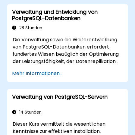
realer Beispiele und praktischer Übungen wird
Verwaltung und Entwicklung von
verdeutlicht, wie man Engpässe sowohl auf
PostgreSQL-Datenbanken
Datenbankebene als auch im Gesamtsystem
erkennt und behebt.
28 Stunden
Die Verwaltung sowie die Weiterentwicklung
von PostgreSQL-Datenbanken erfordert
fundiertes Wissen bezüglich der Optimierung
der Leistungsfähigkeit, der Datenreplikation
und des Verbindungspoolings. Dieser Kurs
Mehr Informationen...
behandelt Themen wie Serververwaltung,
Grundlagen der SQL-Sprache, Client-
Interfaces, serverseitige Programmierung
Verwaltung von PostgreSQL-Servern
sowie die interne Funktionsweise von
PostgreSQL. Durch praktische Übungen
erhalten Datenbankadministratoren und
14 Stunden
Entwickler das nötige Wissen, um Abfragen
Dieser Kurs vermittelt die wesentlichen
effizient zu optimieren, Backups zu verwalten,
Kenntnisse zur effektiven Installation,
Überwachungssysteme einzurichten sowie