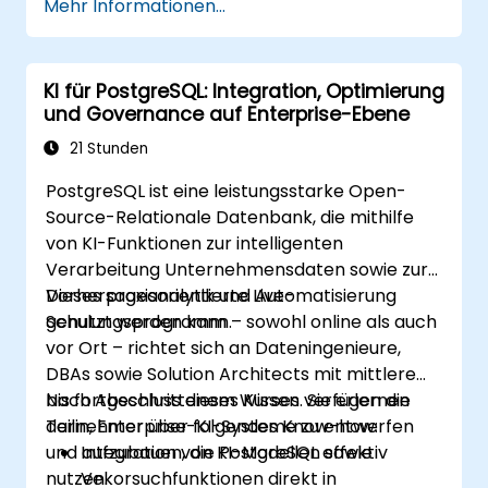
Mehr Informationen...
KI für PostgreSQL: Integration, Optimierung
und Governance auf Enterprise-Ebene
21 Stunden
PostgreSQL ist eine leistungsstarke Open-
Source-Relationale Datenbank, die mithilfe
von KI-Funktionen zur intelligenten
Verarbeitung Unternehmensdaten sowie zur
Vorhersageanalytik und Automatisierung
Dieses praxisorientierte Live-
genutzt werden kann.
Schulungsprogramm – sowohl online als auch
vor Ort – richtet sich an Dateningenieure,
DBAs sowie Solution Architects mit mittlerem
bis fortgeschrittenem Wissen. Sie erlernen
Nach Abschluss dieses Kurses verfügen die
darin, Enterprise-KI-Systeme zu entwerfen
Teilnehmer über folgendes Know-how:
und aufzubauen, die PostgreSQL effektiv
Integration von KI-Modellen sowie
nutzen.
Vekorsuchfunktionen direkt in