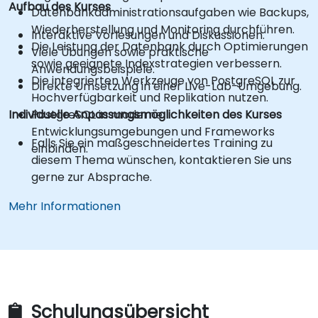
Aufbau des Kurses
Datenbankadministrationsaufgaben wie Backups,
Wiederherstellung und Monitoring durchführen.
Interaktive Vorlesungen und Diskussionen.
Die Leistung der Datenbank durch Optimierungen
Viele Übungen sowie praktische
sowie geeignete Indexstrategien verbessern.
Anwendungsbeispiele.
Die integrierten Werkzeuge von PostgreSQL zur
Direkte Umsetzung in einer Live-Lab-Umgebung.
Hochverfügbarkeit und Replikation nutzen.
Individuelle Anpassungsmöglichkeiten des Kurses
PostgreSQL in moderne
Entwicklungsumgebungen und Frameworks
Falls Sie ein maßgeschneidertes Training zu
einbinden.
diesem Thema wünschen, kontaktieren Sie uns
gerne zur Absprache.
Mehr Informationen
Schulungsübersicht