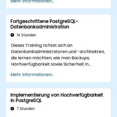
Mehr Informationen...
wiederherstellt.
Fortgeschrittene PostgreSQL-
Datenbankadministration
14 Stunden
Dieses Training richtet sich an
Datenbankadministratoren und -architekten,
die lernen möchten, wie man Backups,
Hochverfügbarkeit sowie Sicherheit in
PostgreSQL umsetzt.
Mehr Informationen...
Außerdem erfahren Sie, wie Sie langsame
Abfragen erkennen, die Leistung der
Datenbank überwachen und PostgreSQL
Implementierung von Hochverfügbarkeit
hinsichtlich seiner Performance optimieren.
in PostgreSQL
7 Stunden