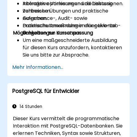
Abfragen optimieren und die Leistung
Interaktive Vorlesungen und Diskussionen.
verbessern.
Zahlreiche Übungen und praktische
Governance-, Audit- sowie
Aufgaben.
Datenschutzmaßnahmen für geklonte
Praktische Anwendung in einer Live-Lab-
Möglichkeiten zur Kursanpassung
Umgebungen umsetzen.
Umgebung.
Um eine maßgeschneiderte Ausbildung
für diesen Kurs anzufordern, kontaktieren
Sie uns bitte zur Absprache.
Mehr Informationen...
PostgreSQL für Entwickler
14 Stunden
Dieser Kurs vermittelt die programmatische
Interaktion mit PostgreSQL-Datenbanken. Sie
erlernen Techniken, Syntax sowie Strukturen,