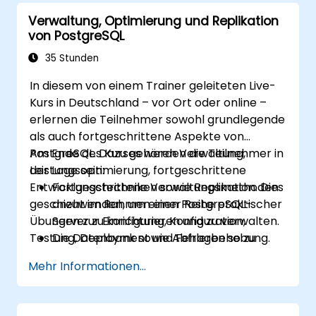
Einstellungen behandelt, die zur Erzielung
Verwaltung, Optimierung und Replikation
optimaler Performance angepasst werden
von PostgreSQL
müssen.
35 Stunden
In diesem von einem Trainer geleiteten Live-
Kurs in Deutschland – vor Ort oder online –
erlernen die Teilnehmer sowohl grundlegende
als auch fortgeschrittene Aspekte von
PostgreSQL. Dazu gehören Verwaltung,
Am Ende des Kurses werden die Teilnehmer in
Leistungsoptimierung, fortgeschrittene
der Lage sein:
Entwicklungstechniken sowie Replikation. Dies
Fortgeschrittene Verwaltungsmethoden
geschieht im Rahmen einer Reihe praktischer
anzuwenden, um einen PostgreSQL-
Übungen zur Einrichtung, Konfiguration,
Server zu konfigurieren und zu verwalten.
Testung, Deployment und Fehlerbehebung.
Die Datenbank sowie Abfragen so zu
optimieren, dass maximale Leistung
Mehr Informationen...
erzielt wird.
Einen PostgreSQL-Server zu replizieren
und skalierbar zu gestalten.