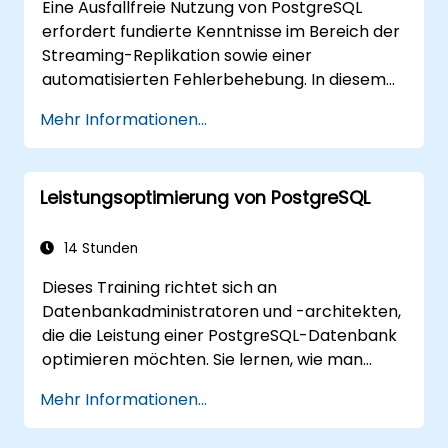
Eine Ausfallfreie Nutzung von PostgreSQL
erfordert fundierte Kenntnisse im Bereich der
Streaming-Replikation sowie einer
automatisierten Fehlerbehebung. In diesem
Kurs werden synchrone und asynchrone
Mehr Informationen...
Replikationsverfahren, gestufte Replikation,
das Archivieren von Transaktionsprotokollen,
Erstellung von Basis-Backups sowie die
Leistungsoptimierung von PostgreSQL
Überwachung von Streaming-Setups
behandelt. Zudem erfahren Sie, wie Sie
pgpool-II zur Verbindungs-Pooling-Funktion
14 Stunden
und zur automatischen Einrichtung von
Dieses Training richtet sich an
Hochverfügbarkeit nutzen können – mit dem
Datenbankadministratoren und -architekten,
Ziel, in unternehmenskritischen Umgebungen
die die Leistung einer PostgreSQL-Datenbank
eine zuverlässige Datenbankinfrastruktur für
optimieren möchten. Sie lernen, wie man
besonders ausgelastete
langsame Abfragen protokolliert und
Geschäftsanwendungen bereitzustellen.
Mehr Informationen...
potenzielle Engpässe in SQL-Befehlen
identifiziert. Ebenso werden die wichtigsten