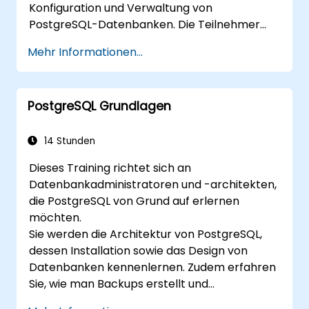
Konfiguration und Verwaltung von
robuste Konfigurationen für produktive
PostgreSQL-Datenbanken. Die Teilnehmer
Umgebungen mit hohen Anforderungen an
lernen, wie man Sicherheitsaspekte bei
Zuverlässigkeit und Skalierbarkeit zu erstellen.
Mehr Informationen...
Benutzerverwaltung handhabt, Backups und
Wiederherstellungen durchführt, Protokolle
verwaltet sowie grundlegende Parameter
PostgreSQL Grundlagen
anpasst. Durch praktische Übungen
bewältigen sie echte
Administrationsaufgaben und bereiten sich
14 Stunden
auf fortgeschrittene Themen wie
Dieses Training richtet sich an
Leistungsoptimierung und Replikation vor.
Datenbankadministratoren und -architekten,
die PostgreSQL von Grund auf erlernen
möchten.
Sie werden die Architektur von PostgreSQL,
dessen Installation sowie das Design von
Datenbanken kennenlernen. Zudem erfahren
Sie, wie man Backups erstellt und
Datenbanken im Falle eines Ausfalls