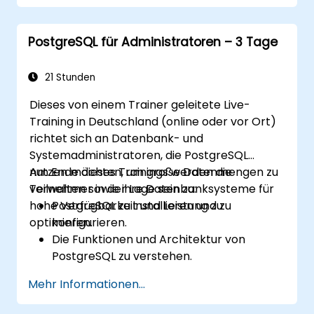
zur Lastverteilung sowie Verbindungs-Pooling
auseinander. Inbegriffen sind praktische
PostgreSQL für Administratoren – 3 Tage
Übungen zur Replikation sowie Simulationen
der Datenwiederherstellung.
21 Stunden
Dieses von einem Trainer geleitete Live-
Training in Deutschland (online oder vor Ort)
richtet sich an Datenbank- und
Systemadministratoren, die PostgreSQL
nutzen möchten, um große Datenmengen zu
Am Ende dieses Trainings werden die
verwalten sowie ihre Datenbanksysteme für
Teilnehmer in der Lage sein zu:
hohe Verfügbarkeit und Leistung zu
PostgreSQL zu installieren und zu
optimieren.
konfigurieren.
Die Funktionen und Architektur von
PostgreSQL zu verstehen.
Datenbankoperationen mittels SQL
Mehr Informationen...
durchzuführen.
Backups und Wiederherstellungen