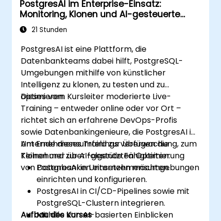
PostgresAI im Enterprise-Einsatz:
Monitoring, Klonen und AI-gesteuerte
Betriebsabläufe
21 Stunden
PostgresAI ist eine Plattform, die
Datenbankteams dabei hilft, PostgreSQL-
Umgebungen mithilfe von künstlicher
Intelligenz zu klonen, zu testen und zu
optimieren.
Dieses vom Kursleiter moderierte Live-
Training – entweder online oder vor Ort –
richtet sich an erfahrene DevOps-Profis
sowie Datenbankingenieure, die PostgresAI im
Unternehmensumfeld zur Überwachung, zum
Am Ende dieses Trainings verfügen die
Klonen und zur AI-gestützten Optimierung
Teilnehmer über folgende Fähigkeiten:
von Datenbanken einsetzen möchten.
PostgresAI in Unternehmensumgebungen
einrichten und konfigurieren.
PostgresAI in CI/CD-Pipelines sowie mit
PostgreSQL-Clustern integrieren.
Aufbau des Kurses
Mithilfe von AI-basierten Einblicken