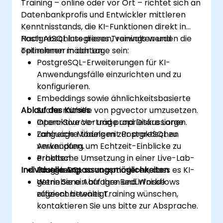
Training – online oder vor Ort – richtet sich an
Datenbankprofis und Entwickler mittleren
Kenntnisstands, die KI-Funktionen direkt in
PostgreSQL integrieren, verwalten und
Nach Abschluss dieses Trainings werden die
optimieren möchten.
Teilnehmer in der Lage sein:
PostgreSQL-Erweiterungen für KI-
Anwendungsfälle einzurichten und zu
konfigurieren.
Embeddings sowie ähnlichkeitsbasierte
Ablauf des Kurses
Suche mithilfe von pgvector umzusetzen.
Open-Source- und proprietäre Large
Interaktive Vorträge und Diskussionen.
Language Models mit PostgreSQL zu
Zahlreiche Übungen zur praktischen
verknüpfen, um Echtzeit-Einblicke zu
Anwendung.
erhalten.
Praktische Umsetzung in einer Live-Lab-
Individuelle Anpassungsmöglichkeiten
PostgreSQL so zu optimieren, dass es KI-
Umgebung.
getriebene Abfragen und Workflows
Wenn Sie ein auf Ihre Bedürfnisse
effizient bewältigt.
zugeschnittenes Training wünschen,
kontaktieren Sie uns bitte zur Absprache.