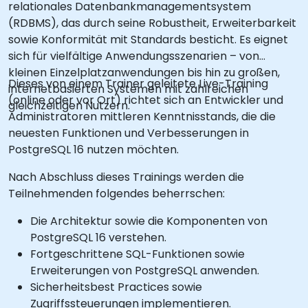
relationales Datenbankmanagementsystem
(RDBMS), das durch seine Robustheit, Erweiterbarkeit
sowie Konformität mit Standards besticht. Es eignet
sich für vielfältige Anwendungsszenarien – von
kleinen Einzelplatzanwendungen bis hin zu großen,
Dieses von einem Trainer geleitete Live-Training
internetbasierten Systemen mit zahlreichen
(online oder vor Ort) richtet sich an Entwickler und
gleichzeitigen Nutzern.
Administratoren mittleren Kenntnisstands, die die
neuesten Funktionen und Verbesserungen in
PostgreSQL 16 nutzen möchten.
Nach Abschluss dieses Trainings werden die
Teilnehmenden folgendes beherrschen:
Die Architektur sowie die Komponenten von
PostgreSQL 16 verstehen.
Fortgeschrittene SQL-Funktionen sowie
Erweiterungen von PostgreSQL anwenden.
Sicherheitsbest Practices sowie
Zugriffssteuerungen implementieren.