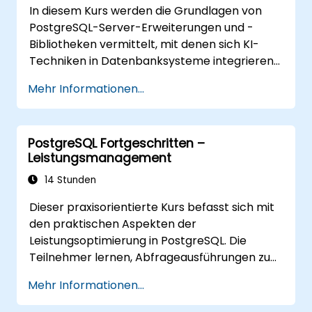
In diesem Kurs werden die Grundlagen von
PostgreSQL-Server-Erweiterungen und -
Bibliotheken vermittelt, mit denen sich KI-
Techniken in Datenbanksysteme integrieren
lassen – darunter Ähnlichkeitssuche bzw.
Mehr Informationen...
semantische Suche auf Basis von Embedding-
Vektoren, Text-zu-SQL-Abfragen sowie das
Konzept der Retrieval-Augmented
PostgreSQL Fortgeschritten –
Generation (RAG). Die Teilnehmer lernen, wie
Leistungsmanagement
man PgVector und PgAI installiert, Vektor-
Embeddings erzeugt und lädt, Vektor-Indizes
14 Stunden
anlegt sowie semantische Suche und RAG
Dieser praxisorientierte Kurs befasst sich mit
implementiert. Zudem entwickeln sie Text-
den praktischen Aspekten der
zu-SQL-Anwendungen mithilfe von LangChain
Leistungsoptimierung in PostgreSQL. Die
in Python oder JavaScript. Praktische
Teilnehmer lernen, Abfrageausführungen zu
Demonstrationen und Übungen festigen das
analysieren, Indizes zu optimieren, Speicher-
Verständnis der zentralen Konzepte und
Mehr Informationen...
und Systemparameter anzupassen sowie
Fertigkeiten.
Arbeitslasten effektiv zu überwachen. Anhand