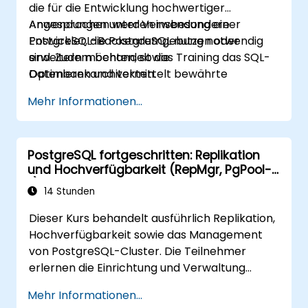
die für die Entwicklung hochwertiger
Anwendungen unter Verwendung einer
Angesprochen werden insbesondere
PostgreSQL-Backendumgebung notwendig
Entwickler, die PostgreSQL nutzen oder
sind. Zudem behandelt das Training das SQL-
erweitern möchten, sowie
Optimieren und vermittelt bewährte
Datenbankarchitekten.
Methoden zur Erstellung effizienter SQL-
Mehr Informationen...
Abfragen.
PostgreSQL fortgeschritten: Replikation
und Hochverfügbarkeit (RepMgr, PgPool-
II)
14 Stunden
Dieser Kurs behandelt ausführlich Replikation,
Hochverfügbarkeit sowie das Management
von PostgreSQL-Cluster. Die Teilnehmer
erlernen die Einrichtung und Verwaltung
mehrerer Knoten, automatisierte Failover-
Mehr Informationen...
Einstellungen und setzen sich mit Lösungen