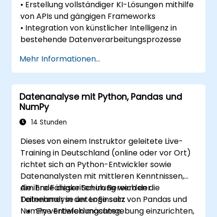
• Erstellung vollständiger KI-Lösungen mithilfe
von APIs und gängigen Frameworks
• Integration von künstlicher Intelligenz in
bestehende Datenverarbeitungsprozesse
Mehr Informationen...
Datenanalyse mit Python, Pandas und
NumPy
14 Stunden
Dieses von einem Instruktor geleitete Live-
Training in Deutschland (online oder vor Ort)
richtet sich an Python-Entwickler sowie
Datenanalysten mit mittleren Kenntnissen,
die ihre Fähigkeiten im Bereich der
Am Ende dieser Schulung werden die
Datenanalyse unter Einsatz von Pandas und
Teilnehmer in der Lage sein:
NumPy vertiefen möchten.
Eine Entwicklungsumgebung einzurichten,