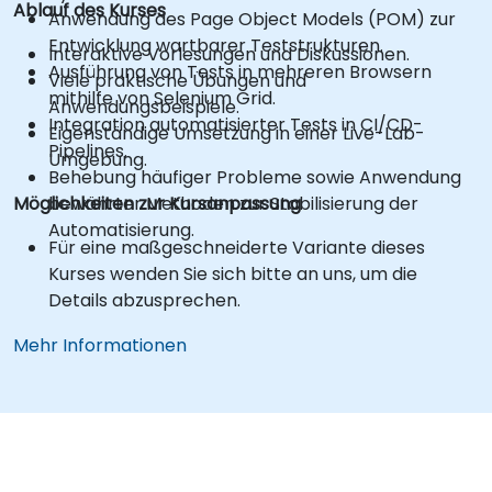
Ablauf des Kurses
Anwendung des Page Object Models (POM) zur
Entwicklung wartbarer Teststrukturen.
Interaktive Vorlesungen und Diskussionen.
Ausführung von Tests in mehreren Browsern
Viele praktische Übungen und
mithilfe von Selenium Grid.
Anwendungsbeispiele.
Integration automatisierter Tests in CI/CD-
Eigenständige Umsetzung in einer Live-Lab-
Pipelines.
Umgebung.
Behebung häufiger Probleme sowie Anwendung
Möglichkeiten zur Kursanpassung
bewährter Methoden zur Stabilisierung der
Automatisierung.
Für eine maßgeschneiderte Variante dieses
Kurses wenden Sie sich bitte an uns, um die
Details abzusprechen.
Mehr Informationen