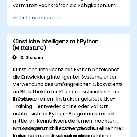
vermittelt Fachkräften die Fähigkeiten, um
Daten zu analysieren, maschinelle
Mehr Informationen...
Lernalgorithmen zu entwickeln sowie KI-
gestützte Anwendungen im Geschäftsbereich
einzusetzen. Im Vordergrund stehen CRISP-
Künstliche Intelligenz mit Python
DM-Arbeitsabläufe, statistische Auswertung,
(Mittelstufe)
überwachtes und unüberwachtes Lernen,
Deep Learning mittels TensorFlow,
35 Stunden
Verarbeitung natürlicher Sprache, Big Data
Künstliche Intelligenz mit Python bezeichnet
mit Spark sowie das Erzählen von
die Entwicklung intelligenter Systeme unter
Geschichten anhand von Daten. Ideal
Verwendung des umfangreichen Ökosystems
geeignet für Einsteiger, die eine Zertifizierung
an Bibliotheken für KI und maschinelles Lernen
in der Python-basierten Datenwissenschaft
in Python.
Dieses von einem Instruktor geleitete Live-
anstreben und eine berufsvorbereitende
Training – entweder online oder vor Ort –
Ausbildung im Bereich Analytik erhalten
richtet sich an Python-Programmierer mit
möchten.
mittleren Kenntnissen, die lernen möchten,
KI-Lösungen mithilfe von Python zu
Am Ende des Trainings werden die Teilnehmer
konzipieren, umzusetzen und einzuführen.
in der Lage sein, Folgendes zu tun: