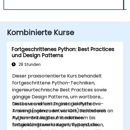
Kombinierte Kurse
Fortgeschrittenes Python: Best Practices
und Design Patterns
28 Stunden
Dieser praxisorientierte Kurs behandelt
fortgeschrittene Python-Techniken,
ingenieurtechnische Best Practices sowie
gängige Design Patterns, um wartbare,
testbare und leistungsstarke Python-
Dieses von einem Trainer geleitete Live-
Anwendungen zu entwickeln. Besonderes
Training (online oder vor Ort) richtet sich an
Augenmerk liegt auf modernen
Python-Entwickler mit mittlerem bis
Entwicklungswerkzeugen, Typsystemen,
fortgeschrittenem Kenntnisstand, die