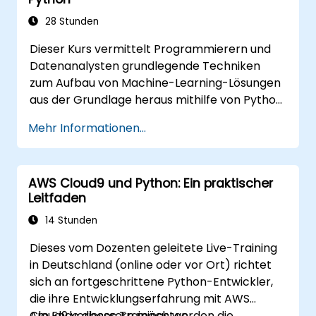
28 Stunden
Dieser Kurs vermittelt Programmierern und
Datenanalysten grundlegende Techniken
zum Aufbau von Machine-Learning-Lösungen
aus der Grundlage heraus mithilfe von Python.
Er behandelt die wesentlichen Konzepte des
Mehr Informationen...
überwachten Lernens in Form von
Klassifikation und Regression sowie das
unüberwachte Lernen mit Clustering- und
AWS Cloud9 und Python: Ein praktischer
Anomalieerkennungsverfahren. Ebenso
Leitfaden
werden fortgeschrittene Architekturen
neuronaler Netzwerke behandelt. Die
14 Stunden
Teilnehmer lernen bewährte Methoden zur
Dieses vom Dozenten geleitete Live-Training
Nutzung von scikit-learn, Apache Spark MLlib
in Deutschland (online oder vor Ort) richtet
sowie Jupyter-Notebooks für die praktische
sich an fortgeschrittene Python-Entwickler,
Entwicklung von KI-Anwendungen kennen.
die ihre Entwicklungserfahrung mit AWS
Am Ende sind die Teilnehmer in der Lage,
Cloud9 verbessern möchten.
Am Ende dieses Trainings werden die