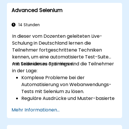
und Container in Packete zu verpacken
Advanced Selenium
sowie zu verteilen und bereitzustellen.
14 Stunden
In dieser vom Dozenten geleiteten Live-
Schulung in Deutschland lernen die
Teilnehmer fortgeschrittene Techniken
kennen, um eine automatisierte Test-Suite
mit Selenium zu optimieren.
Am Ende dieses Trainings sind die Teilnehmer
in der Lage:
Komplexe Probleme bei der
Automatisierung von Webanwendungs-
Tests mit Selenium zu lösen.
Reguläre Ausdrücke und Muster-basierte
Verifikationstechniken anzuwenden.
Mehr Informationen...
Ausnahmen, die die Testausführung
stoppen, zu handhaben.
Webobjekte programmatisch zu