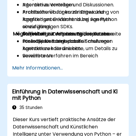
Agenten zu erweitern.
Interaktive Vorträge und Diskussionen.
Architekturen für kurzfristiges und
Praktische Übungen zur Entwicklung von
langfristiges Gedächtnis bei Agenten
Agenten unter Verwendung von Python
einzuführen.
sowie gängigen SDKs.
Möglichkeiten zur Anpassung des Kurses
Mehrstufige Orchesterationsprozesse
Projektarbeit mit dem Ziel, einsatzbereite
sowie die Kombinierbarkeit mehrerer
Prototypen zu entwickeln.
Für individuell angepasste Schulungen
Agenten zu koordinieren.
kontaktieren Sie uns bitte, um Details zu
Bewährte Verfahren im Bereich
vereinbaren.
Sicherheit, Zugriffskontrolle und
Mehr Informationen...
Überwachung auf produktiven Systemen
anzuwenden.
Einführung in Datenwissenschaft und KI
mit Python
35 Stunden
Dieser Kurs vertieft praktische Ansätze der
Datenwissenschaft und Künstlichen
Intelligenz unter Verwendung von Python – er