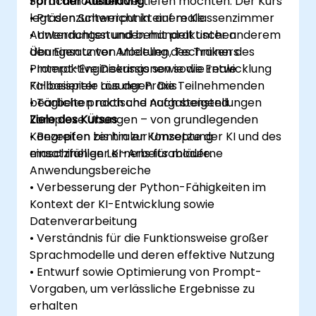
Sprachmodellen vertiefen möchten. Der Kurs
Form der Ausbildung
legt den Schwerpunkt auf reale
• Präsenzunterricht in einem Klassenzimmer
Anwendungen und behandelt unter anderem
• Unterrichtsstunden mit praktischen
den Einsatz von Modellen, Techniken des
Übungen unter Anleitung des Trainers
Prompt-Engineerings sowie die Entwicklung
• Interaktive Diskussionen sowie reale
KI-basierter Lösungen. Die Teilnehmenden
Fallbeispiele aus der Praxis
bearbeiten nach und nach steigend
• Tägliche praktische Aufgabenstellungen
komplexe Übungen – von grundlegenden
Ziele des Kurses
Konzepten bis hin zur Umsetzung
• Begreifen zentraler Konzepte der KI und des
einsatzfähiger KI-Arbeitsabläufe.
maschinellen Lernens für moderne
Anwendungsbereiche
• Verbesserung der Python-Fähigkeiten im
Kontext der KI-Entwicklung sowie
Datenverarbeitung
• Verständnis für die Funktionsweise großer
Sprachmodelle und deren effektive Nutzung
• Entwurf sowie Optimierung von Prompt-
Vorgaben, um verlässliche Ergebnisse zu
erhalten