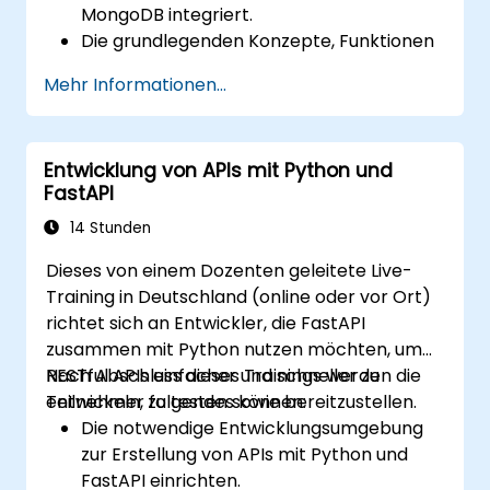
MongoDB integriert.
Die grundlegenden Konzepte, Funktionen
sowie Vorteile des FARM-Stacks zu
Mehr Informationen...
verstehen.
REST-APIs mit FastAPI zu erstellen.
Interaktive Anwendungen mittels React
Entwicklung von APIs mit Python und
zu entwerfen.
FastAPI
Anwendungen – sowohl im Frontend als
auch im Backend – unter Verwendung
14 Stunden
des FARM-Stacks zu entwickeln, zu testen
Dieses von einem Dozenten geleitete Live-
und bereitzustellen.
Training in Deutschland (online oder vor Ort)
richtet sich an Entwickler, die FastAPI
zusammen mit Python nutzen möchten, um
RESTful APIs einfacher und schneller zu
Nach Abschluss dieses Trainings werden die
entwickeln, zu testen sowie bereitzustellen.
Teilnehmer folgendes können:
Die notwendige Entwicklungsumgebung
zur Erstellung von APIs mit Python und
FastAPI einrichten.