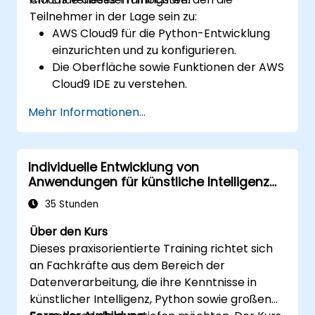
sinnvolle Machine-Learning-Modelle zu
Teilnehmer in der Lage sein zu:
implementieren, Grenzen bestehender
AWS Cloud9 für die Python-Entwicklung
Algorithmen zu bewerten und konkrete
einzurichten und zu konfigurieren.
Projekte zur Problemlösung im realen Kontext
Die Oberfläche sowie Funktionen der AWS
umzusetzen.
Cloud9 IDE zu verstehen.
Python-Anwendungen in AWS Cloud9 zu
Mehr Informationen...
schreiben, zu debuggen und
bereitzustellen.
Mit anderen Entwicklern im Rahmen der
Individuelle Entwicklung von
AWS Cloud9-Plattform
Anwendungen für künstliche Intelligenz
zusammenzuarbeiten.
und große Sprachmodelle mit Python
AWS Cloud9 mit weiteren AWS-Diensten
35 Stunden
zu verknüpfen, um fortgeschrittene
Über den Kurs
Bereitstellungen durchzuführen.
Dieses praxisorientierte Training richtet sich
an Fachkräfte aus dem Bereich der
Datenverarbeitung, die ihre Kenntnisse in
künstlicher Intelligenz, Python sowie großen