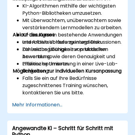
KI-Algorithmen mithilfe der wichtigsten
Python-Bibliotheken umzusetzen.
Mit überwachtem, unüberwachtem sowie
verstärkendem Lernmodellen zu arbeiten.
Ablauf des Kurses
KI-Lösungen in bestehende Anwendungen
und Arbeitsabläufe zu integrieren.
Interaktive Vorlesungen und Diskussionen.
Die Leistungsfähigkeit von Modellen
Zahlreiche Übungen zur praktischen
bewerten sowie deren Genauigkeit und
Anwendung.
Effizienz optimieren.
Praktische Umsetzung in einer Live-Lab-
Möglichkeiten zur individuellen Kursanpassung
Umgebung.
Falls Sie ein auf Ihre Bedürfnisse
zugeschnittenes Training wünschen,
kontaktieren Sie uns bitte.
Mehr Informationen...
Angewandte KI – Schritt für Schritt mit
Python