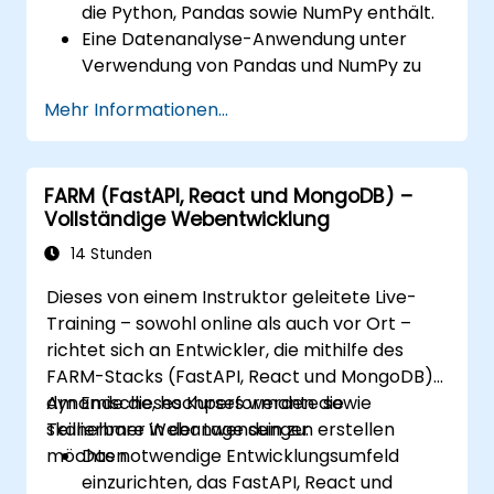
die Python, Pandas sowie NumPy enthält.
Eine Datenanalyse-Anwendung unter
Verwendung von Pandas und NumPy zu
erstellen.
Mehr Informationen...
Fortgeschrittene Aufgaben der
Datensäuberung, Sortierung und Filterung
durchzuführen.
FARM (FastAPI, React und MongoDB) –
Aggregationsoperationen vorzunehmen
Vollständige Webentwicklung
sowie zeitreihenbasierte Daten
auszuwerten.
14 Stunden
Daten mittels Matplotlib sowie weiteren
Dieses von einem Instruktor geleitete Live-
Visualisierungsbibliotheken darzustellen.
Training – sowohl online als auch vor Ort –
Ihren Code zur Datenanalyse zu
richtet sich an Entwickler, die mithilfe des
debuggen und zu optimieren.
FARM-Stacks (FastAPI, React und MongoDB)
dynamische, hochperformante sowie
Am Ende dieses Kurses werden die
skalierbare Webanwendungen erstellen
Teilnehmer in der Lage sein zu:
möchten.
Das notwendige Entwicklungsumfeld
einzurichten, das FastAPI, React und