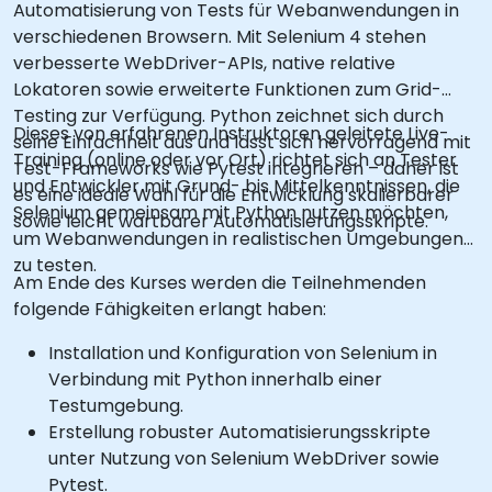
Automatisierung von Tests für Webanwendungen in
verschiedenen Browsern. Mit Selenium 4 stehen
verbesserte WebDriver-APIs, native relative
Lokatoren sowie erweiterte Funktionen zum Grid-
Testing zur Verfügung. Python zeichnet sich durch
Dieses von erfahrenen Instruktoren geleitete Live-
seine Einfachheit aus und lässt sich hervorragend mit
Training (online oder vor Ort) richtet sich an Tester
Test-Frameworks wie Pytest integrieren – daher ist
und Entwickler mit Grund- bis Mittelkenntnissen, die
es eine ideale Wahl für die Entwicklung skalierbarer
Selenium gemeinsam mit Python nutzen möchten,
sowie leicht wartbarer Automatisierungsskripte.
um Webanwendungen in realistischen Umgebungen
zu testen.
Am Ende des Kurses werden die Teilnehmenden
folgende Fähigkeiten erlangt haben:
Installation und Konfiguration von Selenium in
Verbindung mit Python innerhalb einer
Testumgebung.
Erstellung robuster Automatisierungsskripte
unter Nutzung von Selenium WebDriver sowie
Pytest.