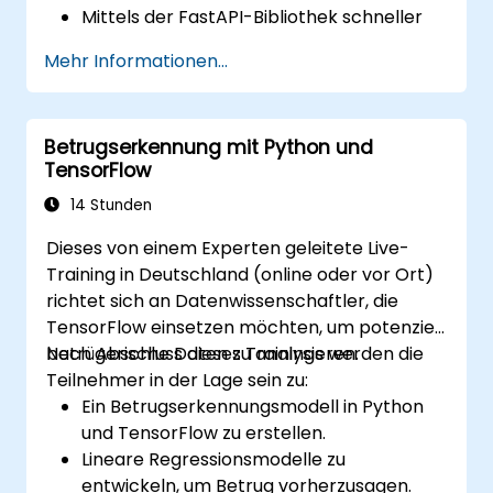
Mittels der FastAPI-Bibliothek schneller
und effizienter APIs erstellen.
Mehr Informationen...
Datenmodelle sowie Schemata auf Basis
von Pydantic und OpenAPI anlegen
lernen.
Betrugserkennung mit Python und
Verbindungen zu Datenbanken über
TensorFlow
SQLAlchemy herstellen.
Sicherheits- und
14 Stunden
Authentifizierungsmechanismen mithilfe
Dieses von einem Experten geleitete Live-
der Werkzeuge aus FastAPI
Training in Deutschland (online oder vor Ort)
implementieren.
richtet sich an Datenwissenschaftler, die
Container-Bilder erstellen und Web-APIs
TensorFlow einsetzen möchten, um potenziell
auf einem Cloud-Server bereitstellen.
betrügerische Daten zu analysieren.
Nach Abschluss dieses Trainings werden die
Teilnehmer in der Lage sein zu:
Ein Betrugserkennungsmodell in Python
und TensorFlow zu erstellen.
Lineare Regressionsmodelle zu
entwickeln, um Betrug vorherzusagen.