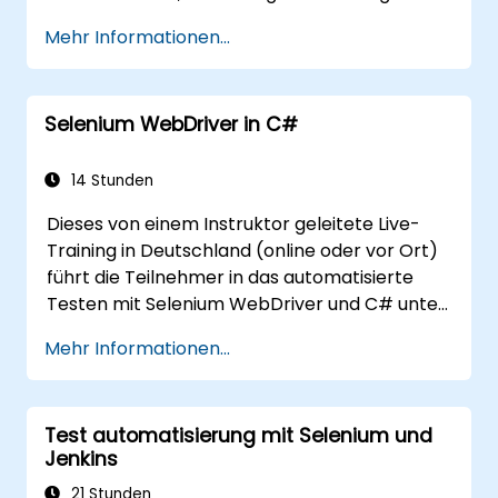
Eine vollständige KI-Anwendung zur
Mehr Informationen...
Analyse betrügerischer Daten zu
realisieren.
Selenium WebDriver in C#
14 Stunden
Dieses von einem Instruktor geleitete Live-
Training in Deutschland (online oder vor Ort)
führt die Teilnehmer in das automatisierte
Testen mit Selenium WebDriver und C# unter
Verwendung von Visual Studio ein. Falls Sie
Mehr Informationen...
keine Programmierkenntnisse in C# besitzen
oder Ihre Kenntnisse auffrischen möchten,
empfehlen wir Ihnen den Kurs: C# für
Test automatisierung mit Selenium und
Automatisierungstest-Ingenieure.
Jenkins
21 Stunden