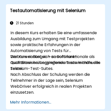
Jenkins-Environment auszuführen
Testautomatisierung mit Selenium
Testberichte sowie regelmäßige
Auswertungen mithilfe von Jenkins zu
erstellen
21 Stunden
In diesem Kurs erhalten Sie eine umfassende
Ausbildung zum Umgang mit Testprojekten
sowie praktische Erfahrungen in der
Automatisierung von Tests für
Webanwendungen – sowohl funktionale als
Der Kurs richtet sich an Software-
auch Browserübergreifende Tests mithilfe des
Qualitätssicherungsingenieure sowie manuelle
Selenium-Test-Suites.
Tester.
Nach Abschluss der Schulung werden die
Teilnehmer in der Lage sein, Selenium
WebDriver erfolgreich in realen Projekten
einzusetzen.
Mehr Informationen...