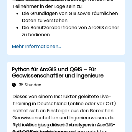
Teilnehmer in der Lage sein zu:
Die Grundlagen von GIS sowie räumlichen
Daten zu verstehen.
Die Benutzeroberfläche von ArcGIS sicher
zu bedienen.
Räumliche Daten zu erstellen und zu
Mehr Informationen...
verwalten.
Grundlegende räumliche Analysen
durchzuführen.
Python für ArcGIS und QGIS – Für
Karten sowie Visualisierungen zu
Geowissenschaftler und Ingenieure
erzeugen.
35 Stunden
Dieses von einem Instruktor geleitete Live-
Training in Deutschland (online oder vor Ort)
richtet sich an Einsteiger aus den Bereichen
Geowissenschaften und Ingenieurwesen, die
Python für geografische Analysen in ArcGIS-
Nach Abschluss dieses Trainings werden die
und QGIS-Umgebungen nutzen möchten.
Teilnehmer in der Lage sein zu: