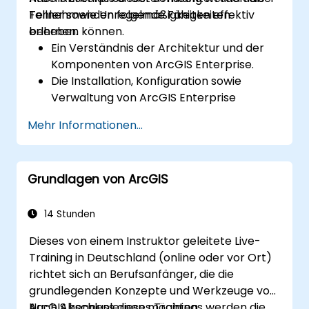
Fehler sowie Unregelmäßigkeiten effektiv
Teilnehmenden folgende Fähigkeiten
beheben können.
erlernen:
Ein Verständnis der Architektur und der
Komponenten von ArcGIS Enterprise.
Die Installation, Konfiguration sowie
Verwaltung von ArcGIS Enterprise
beherrschen.
Mehr Informationen...
Kenntnisse im Fehlerbehebung und in der
Lösung häufig auftretender Probleme
erlangen.
Grundlagen von ArcGIS
Fähigkeiten zur Überwachung und
Wartung von ArcGIS Enterprise-
Umgebungen entwickeln.
14 Stunden
Techniken zum Backup, zur
Dieses von einem Instruktor geleitete Live-
Wiederherstellung sowie zur
Training in Deutschland (online oder vor Ort)
Leistungsoptimierung beherrschen.
richtet sich an Berufsanfänger, die die
grundlegenden Konzepte und Werkzeuge von
ArcGIS kennenlernen möchten.
Nach Abschluss dieses Trainings werden die