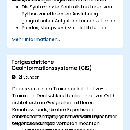
Die Syntax sowie Kontrollstrukturen von
Python zur effizienten Ausführung
geografischer Aufgaben kennenzulernen.
Pandas, Numpy und Matplotlib für die
Datenanalyse sowie Visualisierung in GIS-
Mehr Informationen...
Anwendungen einzusetzen.
Vektor-Daten mithilfe der Bibliotheken
Geopandas, Arcpy und PyQGIS zu
Fortgeschrittene
verarbeiten und auszuwerten.
Geoinformationssysteme (GIS)
Geografische Prozesse sowie
Arbeitsabläufe durch Python-Skripte in
21 Stunden
ArcGIS und QGIS zu automatisieren.
Dieses von einem Trainer geleitete Live-
Individuelle, pythonbasierte
Training in Deutschland (online oder vor Ort)
Geoverarbeitungswerkzeuge für ArcGIS
richtet sich an Geografen mittleren
und QGIS zu entwickeln, um Aufgaben zu
Kenntnisstands, die ihre Expertise in
vereinfachen.
räumlicher Analyse, Datenverwaltung sowie
Am Ende des Trainings werden die Teilnehmer
GIS-Anwendungen vertiefen möchten.
folgendes können: