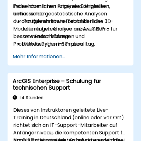
in der räumlichen Analyse zu erweitern,
Teilnehmer:innen folgende Fähigkeiten
umfassende geostatistische Analysen
beherrschen:
durchzuführen sowie fortschrittliche 3D-
Fortgeschrittene Techniken der
Modellierungstechniken anzuwenden – für
räumlichen Analyse mit ArcGIS Pro
bessere Entscheidungen und
anwenden können.
Problemlösungen im Praxisalltag.
Mittels Python-Skripten
Automatisierungsprozesse sowie
Mehr Informationen...
komplexe Datenverarbeitungen
realisieren.
Räumliche Modellierungstechniken zur
ArcGIS Enterprise – Schulung für
Lösung konkreter Probleme in der Praxis
technischen Support
einsetzen.
Geostatistische Analysen durchführen,
14 Stunden
um Daten tiefgründig zu interpretieren.
Dieses von Instruktoren geleitete Live-
Externe Datensätze integrieren sowie 3D-
Training in Deutschland (online oder vor Ort)
Techniken zur räumlichen Analyse nutzen.
richtet sich an IT-Support-Mitarbeiter auf
Anfängerniveau, die kompetenten Support für
ArcGIS Enterprise leisten möchten und dabei
Nach Abschluss dieser Schulung werden die