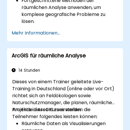
Fortgeschrittene Methoden der
räumlichen Analyse anwenden, um
komplexe geografische Probleme zu
lösen.
Große Geodatenbanken verwalten sowie
Mehr Informationen...
Maßnahmen zur Datenqualitätssicherung
durchführen.
Dynamische und interaktive Karten sowie
ArcGIS für räumliche Analyse
Visualisierungen für verschiedene Zwecke
erstellen.
Programmierung und Automatisierung
14 Stunden
nutzen, um GIS-Arbeitsabläufe zu
Dieses von einem Trainer geleitete Live-
optimieren.
Training in Deutschland (online oder vor Ort)
richtet sich an Feldökologen sowie
Naturschutzmanager, die planen, räumliche
Projekte in ArcGIS zu erstellen.
Am Ende dieses Kurses werden die
Teilnehmer folgendes leisten können:
Räumliche Daten als Visualisierungen