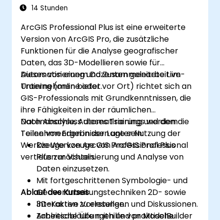
14 Stunden
ArcGIS Professional Plus ist eine erweiterte
Version von ArcGIS Pro, die zusätzliche
Funktionen für die Analyse geografischer
Daten, das 3D-Modellieren sowie für
Automatisierung und Zusammenarbeit im
Dieses von einem Dozenten geleitete Live-
Unternehmen bietet.
Training (online oder vor Ort) richtet sich an
GIS-Professionals mit Grundkenntnissen, die
ihre Fähigkeiten in der räumlichen
Datenanalyse, Automatisierung und dem
Nach Abschluss dieses Trainings werden die
Teilen von Ergebnissen unter Nutzung der
Teilnehmenden in der Lage sein:
Werkzeuge von ArcGIS Professional Plus
Die Werkzeuge von ArcGIS Professional
vertiefen möchten.
Plus zur Visualisierung und Analyse von
Daten einzusetzen.
Mit fortgeschrittenen Symbologie- und
Ablauf des Kurses
Geoverarbeitungstechniken 2D- sowie
3D-Karten zu erstellen.
Interaktive Vorlesungen und Diskussionen.
Arbeitsabläufe mithilfe von ModelBuilder
Zahlreiche Übungen und praktische