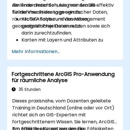
die lernen möchten, wie man ArcGIS effektiv
Am Ende dieser Schulung werden die
für die Visualisierung geografischer Daten,
Teilnehmer in der Lage sein zu:
räumliche Analyse und das Management
ArcGIS-Tools zum Verwalten
geospatialer Projekte einsetzt.
geografischer Daten nutzen sowie sich
darin zurechtzufinden.
Karten mit Layern und Attributen zu
erstellen sowie individuell anzupassen.
Mehr Informationen...
Fortgeschrittene räumliche Analysen
sowie Geoverarbeitungsaufgaben
durchzuführen.
Fortgeschrittene ArcGIS Pro-Anwendung
Arbeitsabläufe mithilfe von ModelBuilder
für räumliche Analyse
und Python zu automatisieren.
35 Stunden
Dieses praxisnahe, vom Dozenten geleitete
Training in Deutschland (online oder vor Ort)
richtet sich an GIS-Experten mit
fortgeschrittenem Wissen. Sie lernen, ArcGIS
Pro effektiv einzusetzen, um ihre Fähigkeiten
Am Ende des Kurses werden die