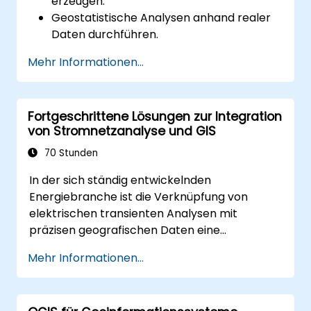
erzeugen.
Geostatistische Analysen anhand realer
Daten durchführen.
Räumliche Datenanalyse, -verarbeitung
Mehr Informationen...
sowie Kartenerstellung mit ArcGIS
umsetzen.
Räumliche Daten für Projekte in ArcGIS
Fortgeschrittene Lösungen zur Integration
analysieren.
von Stromnetzanalyse und GIS
70 Stunden
In der sich ständig entwickelnden
Energiebranche ist die Verknüpfung von
elektrischen transienten Analysen mit
präzisen geografischen Daten eine
strategische Notwendigkeit. Derzeit führt die
Mehr Informationen...
Nutzung fragmentierter Datensätze zu
erheblichen betrieblichen Risiken. Dieses 14-
tägige Intensivtraining in Melbourne zielt