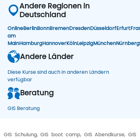
Andere Regionen in
Deutschland
Online
Berlin
Bonn
Bremen
Dresden
Düsseldorf
Erfurt
Fra
am
Main
Hamburg
Hannover
Köln
Leipzig
München
Nürnberg
Andere Länder
Diese Kurse sind auch in anderen Ländern
verfügbar
Beratung
GIS Beratung
GIS Schulung, GIS boot camp, GIS Abendkurse, GIS