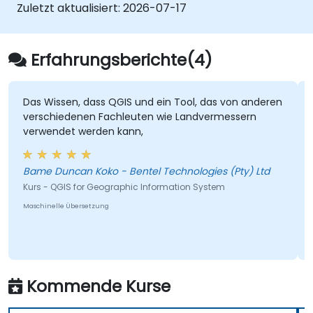
gesagt – QGIS ermöglicht es Nutzern,
Programme zu integrieren und sogar
Zuletzt aktualisiert:
2026-07-17
geografische Informationen unter Windows,
eigenständige Python-Plugins rund um
Mac, Linux sowie BSD zu erstellen, zu
spezifische geografische Funktionen zu
bearbeiten, visualisieren, auszuwerten und zu
entwickeln.
Erfahrungsberichte(4)
veröffentlichen.
Das Wissen, dass QGIS und ein Tool, das von anderen
verschiedenen Fachleuten wie Landvermessern
verwendet werden kann,
Bame Duncan Koko - Bentel Technologies (Pty) Ltd
Kurs - QGIS for Geographic Information System
Maschinelle Übersetzung
Kommende Kurse