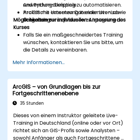
und Python-Skripting zu automatisieren.
Anwendungsbeispiele.
ArcGIS mit externen Datendiensten sowie
Praktische Umsetzung in einer Live-Lab-
Möglichkeiten zur individuellen Anpassung des
Unternehmenssystemen zu integrieren.
Umgebung.
Kurses
Falls Sie ein maßgeschneidertes Training
wünschen, kontaktieren Sie uns bitte, um
die Details zu vereinbaren.
Mehr Informationen...
ArcGIS – von Grundlagen bis zur
Fortgeschrittenenebene
35 Stunden
Dieses von einem Instruktor geleitete Live-
Training in Deutschland (online oder vor Ort)
richtet sich an GIS-Profis sowie Analysten –
sowohl Anfänger als auch Fortgeschrittene –,