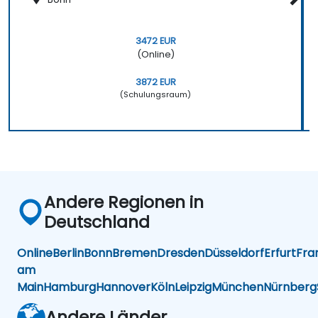
3472 EUR
(Online)
3872 EUR
(Schulungsraum)
Andere Regionen in
Deutschland
Online
Berlin
Bonn
Bremen
Dresden
Düsseldorf
Erfurt
Fra
am
Main
Hamburg
Hannover
Köln
Leipzig
München
Nürnberg
Andere Länder