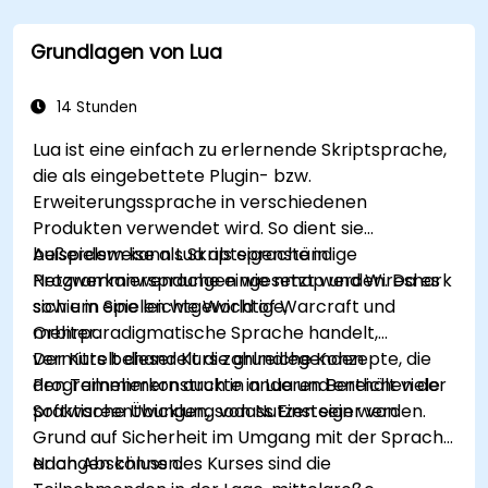
Grundlagen von Lua
14 Stunden
Lua ist eine einfach zu erlernende Skriptsprache,
die als eingebettete Plugin- bzw.
Erweiterungssprache in verschiedenen
Produkten verwendet wird. So dient sie
beispielsweise als Skriptsprache in
Außerdem kann Lua als eigenständige
Netzwerkanwendungen wie nmap und Wireshark
Programmiersprache eingesetzt werden. Da es
sowie in Spielen wie World of Warcraft und
sich um eine leichtgewichtige,
Orbiter.
mehrparadigmatische Sprache handelt,
vermittelt dieser Kurs zahlreiche Konzepte, die
Der Kurs behandelt die grundlegenden
den Teilnehmern auch in anderen Bereichen der
Programmierkonstrukte in Lua und enthält viele
Softwareentwicklung von Nutzen sein werden.
praktische Übungen, sodass Einsteiger von
Grund auf Sicherheit im Umgang mit der Sprache
erlangen können.
Nach Abschluss des Kurses sind die