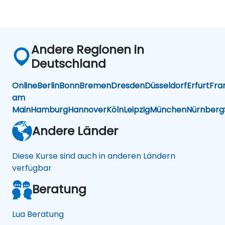
Andere Regionen in
Deutschland
Online
Berlin
Bonn
Bremen
Dresden
Düsseldorf
Erfurt
Fra
am
Main
Hamburg
Hannover
Köln
Leipzig
München
Nürnberg
Andere Länder
Diese Kurse sind auch in anderen Ländern
verfügbar
Beratung
Lua Beratung