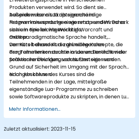
Produkten verwendet wird. So dient sie
beispielsweise als Skriptsprache in
Außerdem kann Lua als eigenständige
Netzwerkanwendungen wie nmap und Wireshark
Programmiersprache eingesetzt werden. Da es
sowie in Spielen wie World of Warcraft und
sich um eine leichtgewichtige,
Orbiter.
mehrparadigmatische Sprache handelt,
vermittelt dieser Kurs zahlreiche Konzepte, die
Der Kurs behandelt die grundlegenden
den Teilnehmern auch in anderen Bereichen der
Programmierkonstrukte in Lua und enthält viele
Softwareentwicklung von Nutzen sein werden.
praktische Übungen, sodass Einsteiger von
Grund auf Sicherheit im Umgang mit der Sprache
erlangen können.
Nach Abschluss des Kurses sind die
Teilnehmenden in der Lage, mittelgroße
eigenständige Lua-Programme zu schreiben
sowie Softwareprodukte zu skripten, in denen Lua
als eingebettete Sprache dient.
Mehr Informationen...
Zuletzt aktualisiert:
2023-11-15