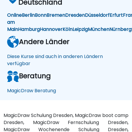
Deutschland
Online
Berlin
Bonn
Bremen
Dresden
Düsseldorf
Erfurt
Fra
am
Main
Hamburg
Hannover
Köln
Leipzig
München
Nürnberg
Andere Länder
Diese Kurse sind auch in anderen Ländern
verfügbar
Beratung
MagicDraw Beratung
MagicDraw Schulung Dresden, MagicDraw boot camp
Dresden, MagicDraw Fernschulung Dresden,
MagicDraw Wochenende Schulung Dresden,