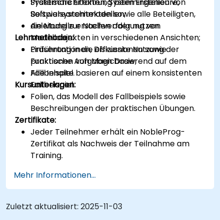
Praktische Erfahrung beim Erstellen von
Systemarchitekten, Systemingenieure,
Beispielsystemmodellen;
Softwarearchitekten sowie alle Beteiligten,
Anleitung zur Nachverfolgung von
die Modelle erstellen oder nutzen.
Lehrmethoden:
Modellobjekten in verschiedenen Ansichten;
Einführung in die effiziente Nutzung der
Präsentationen, Diskussionen sowie
Funktionen von MagicDraw;
praktische Aufgaben basierend auf dem
Alle Inhalte basieren auf einem konsistenten
Fallbeispiel.
Kursunterlagen:
Fallbeispiel.
Folien, das Modell des Fallbeispiels sowie
Beschreibungen der praktischen Übungen.
Zertifikate:
Jeder Teilnehmer erhält ein NobleProg-
Zertifikat als Nachweis der Teilnahme am
Training.
Mehr Informationen...
Zuletzt aktualisiert:
2025-11-03