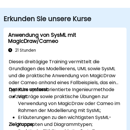
Erkunden Sie unsere Kurse
Anwendung von SysML mit
MagicDraw/Cameo
21 Stunden
Dieses dreitägige Training vermittelt die
Grundlagen des Modellierens, UML sowie SysML
und die praktische Anwendung von MagicDraw
oder Cameo anhand eines Fallbeispiels, das eine
typische systemorientierte Ingenieurmethode
Der Kurs umfasst:
aufzeigt.
Vorträge sowie praktische Übungen zur
Verwendung von MagicDraw oder Cameo im
Rahmen der Modellierung mit SysML;
Erläuterungen zu den wichtigsten SysML-
Zielgruppe:
Konzepten und Diagrammtypen;